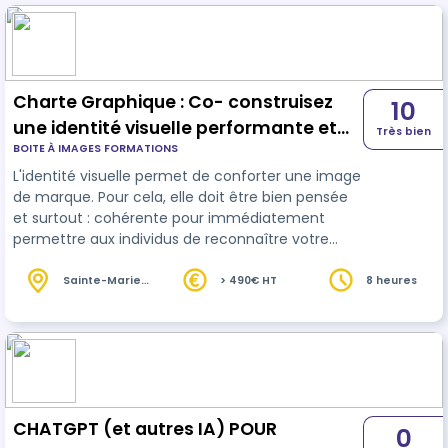
Charte Graphique : Co- construisez
10
une identité visuelle performante et
Très bien
BOITE À IMAGES FORMATIONS
dynamique
L'identité visuelle permet de conforter une image
de marque. Pour cela, elle doit être bien pensée
et surtout : cohérente pour immédiatement
permettre aux individus de reconnaître votre
univers.Le but étant de différencier vos
documents de ceux de la concurrence et ce, en
Sainte-Marie
> 490€ HT
8 heures
(974)
un seul coup d'œil. Nous vous proposons cette
formation sur 8h en face à face en présentiel ou
à distance. Et nous aurons le plaisir de vous
accueillir dans un espace habilité à recevoir du
public en situation d'handicap. Con…
CHATGPT (et autres IA) POUR
0