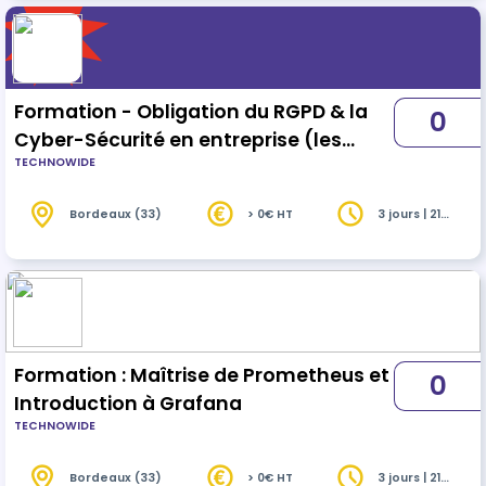
environnement technique et commercial en
constante évolution, apportant des avantages
tangibles aux entreprises dans le monde
numérique.
Formation - Obligation du RGPD & la
0
Cyber-Sécurité en entreprise (les
TECHNOWIDE
principes de base pour l’entreprise)
Bordeaux (33)
> 0€ HT
3 jours | 21
heures
Formation : Maîtrise de Prometheus et
0
Introduction à Grafana
TECHNOWIDE
Bordeaux (33)
> 0€ HT
3 jours | 21