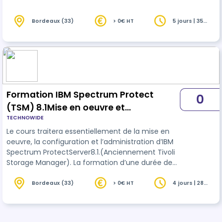
d'administration système
Bordeaux (33)
> 0€ HT
5 jours | 35
heures
Formation IBM Spectrum Protect
0
(TSM) 8.1Mise en oeuvre et
TECHNOWIDE
Administration
Le cours traitera essentiellement de la mise en
oeuvre, la configuration et l’administration d’IBM
Spectrum ProtectServer8.1.(Anciennement Tivoli
Storage Manager). La formation d’une durée de
4jours sera articulée autour d’un volet théorique
et d’un volet pratique afin de répondre aux
Bordeaux (33)
> 0€ HT
4 jours | 28
heures
différentes attentes d’élèves présentant des
niveaux de compétences hétérogènes. A travers
des travaux pratiques, les élèves apprendront à