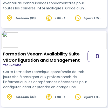
éventail de connaissances fondamentales pour
toutes les carrières
informatiques
. Grâce à une
combinaison de cours, de laboratoires pratiques
et d’auto-apprentissage, vous apprendrez à
Bordeaux (33)
> 0€ HT
5 jours | 35
heures
installer, exploiter, configurer et vérifier les
réseaux IPv4 et IPv6 de base. Le cours couvre la
configuration des composants réseau tels…
Formation Veeam Availability Suite
0
v11Configuration and Management
TECHNOWIDE
Cette formation technique approfondie de trois
jours vise à enseigner aux professionnels de
l'informatique les compétences nécessaires pour
configurer, gérer et prendre en charge une
solution Veeam Availability Suite v11. Avec de
nombreux laboratoires pratiques, la classe
Bordeaux (33)
> 0€ HT
3 jours | 21
heures
permet aux administrateurs et aux ingénieurs de
gérer efficacement les données dans un