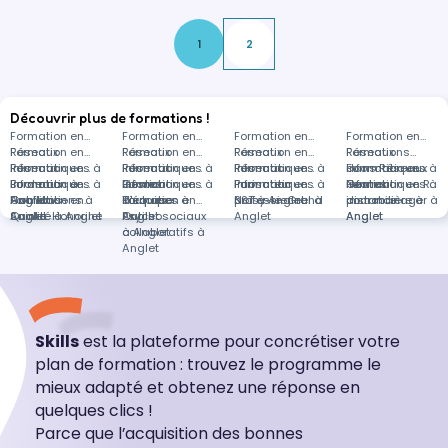
installer et à configurer le serveur SPECTRUM
PROTECT, le client de sauvegar…
1
2
Découvrir plus de formations !
Formation en
Formation en
Formation en
Formation en
Réseaux
Formation en
Réseaux
Formation en
Réseaux
Formation en
Réseaux
Formations
informatiques à
Réseaux
Formation en
informatiques à
Réseaux
Formation en
informatiques à
Réseaux
Formation en
informatiques à
dans Réseaux
Formation en
Bordeaux
informatiques à
Formation à
Formation en
Bièvres
informatiques à
Gestion
Formation en
Paris
informatiques à
Formateur
Formation en
Nantes
informatiques à
Gestion
Formation en RH
Conflans-
Anglet
Habilitations à
Formation en
Toulouse
d'équipes à
Risques
Formation en
Noisy-le-Grand
professionnel à
SST à Anglet
distance
immobilière à
pour manager à
Sainte-Honorine
Anglet
Qualité à Anglet
Anglet
Psychosociaux
Outils
Anglet
Anglet
Anglet
à Anglet
collaboratifs à
Anglet
Skills
est la plateforme pour concrétiser votre
plan de formation : trouvez le programme le
mieux adapté et obtenez une réponse en
quelques clics !
Parce que l’acquisition des bonnes