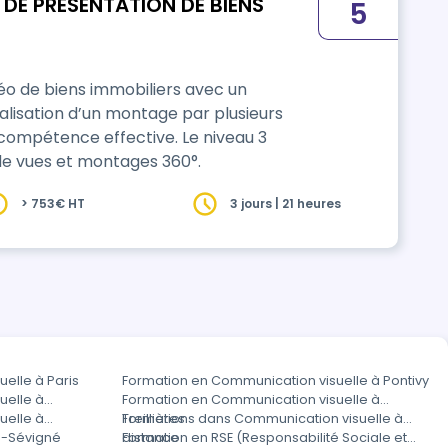
DE PRESENTATION DE BIENS
5
idéo de biens immobiliers avec un
lisation d’un montage par plusieurs
ence effective. Le niveau 3
de vues et montages 360°.
> 753€ HT
3 jours | 21 heures
elle à Paris
Formation en Communication visuelle à Pontivy
uelle à
Formation en Communication visuelle à
uelle à
Treillières
Formations dans Communication visuelle à
n-Sévigné
distance
Formation en RSE (Responsabilité Sociale et