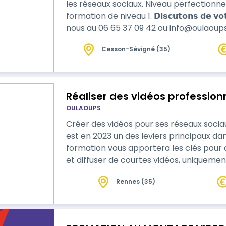
les réseaux sociaux. Niveau perfectionne
formation de niveau 1. 𝗗𝗶𝘀𝗰𝘂𝘁𝗼𝗻𝘀 𝗱𝗲 𝘃𝗼𝘁𝗿𝗲 𝗽𝗿𝗼𝗷𝗲𝘁 𝗱𝗲 𝗳𝗼𝗿𝗺𝗮𝘁𝗶𝗼𝗻 : Contactez-
nous au 06 65 37 09 42 ou info@oulaou
et un devis sur mesure. Planifier un rend
Cesson-Sévigné (35)
https://calendly.com/virginiestrauss/
Réaliser des vidéos profession
OULAOUPS
Créer des vidéos pour ses réseaux socia
est en 2023 un des leviers principaux dans l
formation vous apportera les clés pour 
et diffuser de courtes vidéos, uniquement ave
formation, vous aurez besoin seulement
Rennes (35)
fournissons le matériel que vous pourrez
formation : trepieds, micros, stabilisateu