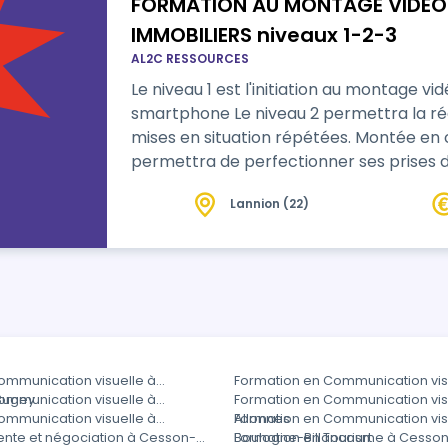
FORMATION AU MONTAGE VIDEO 
IMMOBILIERS niveaux 1-2-3
AL2C RESSOURCES
Le niveau 1 est l'initiation au montage v
smartphone Le niveau 2 permettra la réa
mises en situation répétées. Montée en compét
permettra de perfectionner ses prises 
Lannion (22)
ommunication visuelle à
Formation en Communication visu
Bugey
ommunication visuelle à
Formation en Communication vis
ommunication visuelle à
Allonnes
Formation en Communication vis
ente et négociation à Cesson-
Boulogne-Billancourt
Formation en Tourisme à Cesso