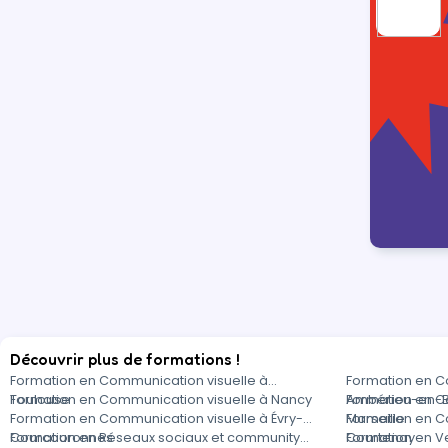
Découvrir plus de formations !
Formation en Communication visuelle à
Formation en C
Toulouse
Formation en Communication visuelle à Nancy
Ambérieu-en-
Formation en C
Formation en Communication visuelle à Évry-
Marseille
Formation en C
Courcouronnes
Formation en Réseaux sociaux et community
Courtenay
Formation en V