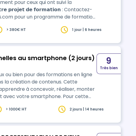
ment pour ceux qui ont suivi la
ps.com pour un programme de formation
ez-vous avec la formatrice :
> 380€ HT
1 jour | 6 heures
nelles au smartphone (2 jours)
9
Très bien
ux ou bien pour des formations en ligne
a création de contenus. Cette
apprendre à concevoir, réaliser, monter
c votre smartphone. Pour cette
 d'un smartphone pouvant filmer. Nous
> 1000€ HT
2 jours | 14 heures
 tester pendant les journées de
r…