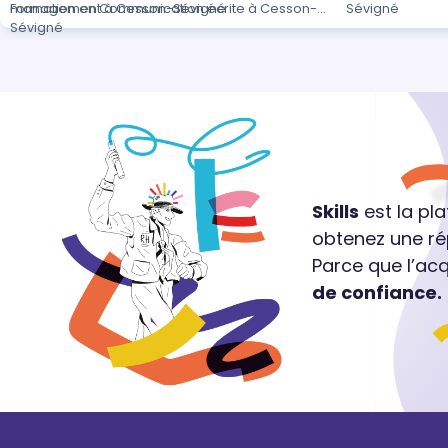
management à Cesson-Sévigné
Formation en Communication écrite à Cesson-
Sévigné
Sévigné
Skills
est la pl
obtenez une ré
Parce que l’ac
de confiance.