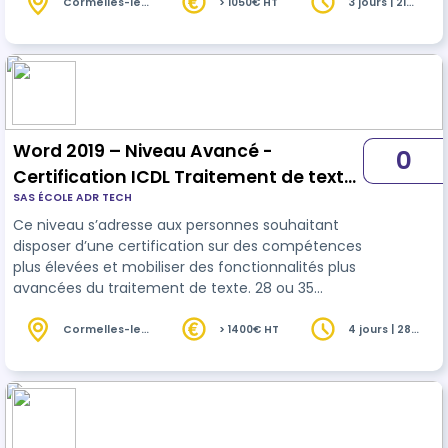
de présentation. 21 ou 28 heures selon niveau
Cormelles-le-
> 1050€ HT
3 jours | 21
Royal (14)
heures
initial.
Word 2019 – Niveau Avancé -
0
Certification ICDL Traitement de texte
SAS ÉCOLE ADR TECH
(Word, Writer, Docs) - RS6559
Ce niveau s’adresse aux personnes souhaitant
disposer d’une certification sur des compétences
plus élevées et mobiliser des fonctionnalités plus
avancées du traitement de texte. 28 ou 35
heures selon niveau initial.
Cormelles-le-
> 1400€ HT
4 jours | 28
Royal (14)
heures