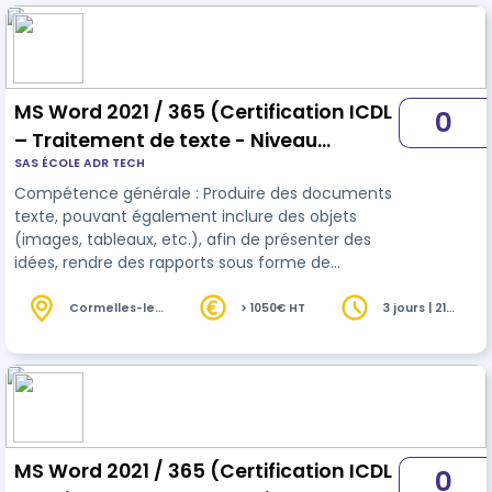
MS Word 2021 / 365 (Certification ICDL
0
– Traitement de texte - Niveau
SAS ÉCOLE ADR TECH
Standard)
Compétence générale : Produire des documents
texte, pouvant également inclure des objets
(images, tableaux, etc.), afin de présenter des
idées, rendre des rapports sous forme de
documents numériques ou à l’impression, ou
archiver des données, à l’aide d’un logiciel de
Cormelles-le-
> 1050€ HT
3 jours | 21
Royal (14)
heures
traitement de texte. 28 ou 35 heures selon niveau
initial.
MS Word 2021 / 365 (Certification ICDL
0