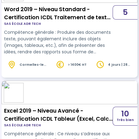
Word 2019 – Niveau Standard -
5
Certification ICDL Traitement de texte
SAS ÉCOLE ADR TECH
(Word, Writer, Docs) - RS6559 -
Compétence générale : Produire des documents
texte, pouvant également inclure des objets
(images, tableaux, etc.), afin de présenter des
idées, rendre des rapports sous forme de
documents numériques ou à l’impression, ou
archiver des données, à l’aide d’un logiciel de
Cormelles-le-
> 1400€ HT
4 jours | 28
Royal (14)
heures
traitement de texte. 28 ou 35 heures selon niveau
initial.
Excel 2019 – Niveau Avancé -
10
Certification ICDL Tableur (Excel, Calc,
Très bien
SAS ÉCOLE ADR TECH
Google Sheets) - RS6563 -
Compétence générale : Ce niveau s’adresse aux