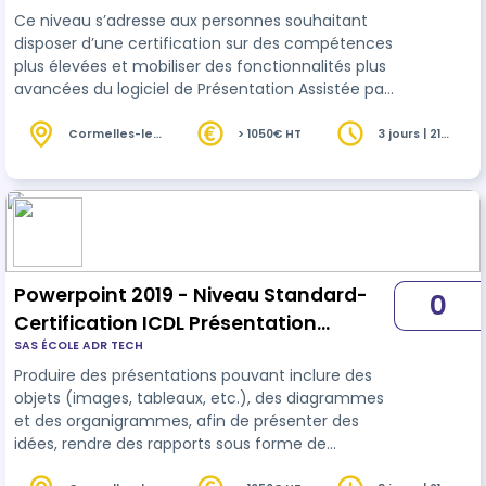
Ce niveau s’adresse aux personnes souhaitant
Niveau Avancé
disposer d’une certification sur des compétences
plus élevées et mobiliser des fonctionnalités plus
avancées du logiciel de Présentation Assistée par
Ordinateur PréAO. 21 ou 28 heures selon niveau
initial.
Cormelles-le-
> 1050€ HT
3 jours | 21
Royal (14)
heures
Powerpoint 2019 - Niveau Standard-
0
Certification ICDL Présentation
SAS ÉCOLE ADR TECH
Assistée par Ordinateur PréAO
Produire des présentations pouvant inclure des
(Powerpoint, Impress, Google Slides) -
objets (images, tableaux, etc.), des diagrammes
RS6564 - Niveau Standard
et des organigrammes, afin de présenter des
idées, rendre des rapports sous forme de
diaporama ou à l’impression, à l’aide d’un logiciel