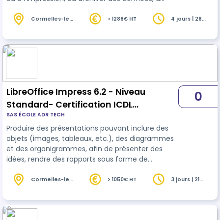
l’aide d’un logiciel de tableur. 28 ou 35 heures
selon niveau initial.
Cormelles-le-
> 1288€ HT
4 jours | 28
Royal (14)
heures
LibreOffice Impress 6.2 - Niveau
0
Standard- Certification ICDL
SAS ÉCOLE ADR TECH
Présentation Assistée par Ordinateur
Produire des présentations pouvant inclure des
PréAO (Powerpoint, Impress, Google
objets (images, tableaux, etc.), des diagrammes
Slides) - RS6564 - Niveau Standard
et des organigrammes, afin de présenter des
idées, rendre des rapports sous forme de
diaporama ou à l’impression, à l’aide d’un logiciel
de présentation. 21 ou 28 heures selon niveau
Cormelles-le-
> 1050€ HT
3 jours | 21
Royal (14)
heures
initial.