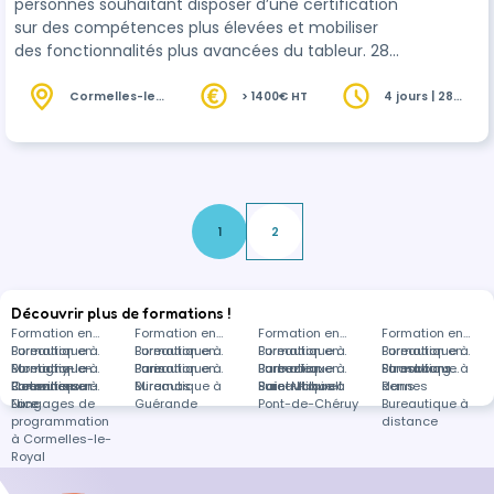
personnes souhaitant disposer d’une certification
sur des compétences plus élevées et mobiliser
des fonctionnalités plus avancées du tableur. 28
ou 35 heures selon niveau initial.
Cormelles-le-
> 1400€ HT
4 jours | 28
Royal (14)
heures
1
2
Découvrir plus de formations !
Formation en
Formation en
Formation en
Formation en
Bureautique à
Formation en
Bureautique à
Formation en
Bureautique à
Formation en
Bureautique à
Formation en
Montigny-le-
Bureautique à
Formation en
Paris
Bureautique à
Formation en
Barbezieux-
Bureautique à
Formation en
Strasbourg
Bureautique à
Formations
Bretonneux
Courville-sur-
Bureautique à
Formation en
Miramas
Bureautique à
Saint-Hilaire
Baie-Mahault
Bureautique à
Rennes
dans
Eure
Nice
Langages de
Guérande
Pont-de-Chéruy
Bureautique à
programmation
distance
à Cormelles-le-
Royal