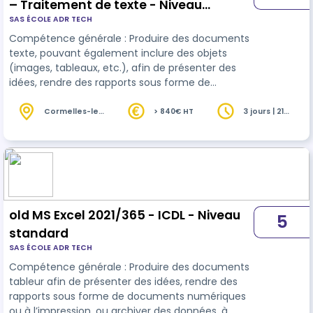
– Traitement de texte - Niveau
SAS ÉCOLE ADR TECH
Standard)
Compétence générale : Produire des documents
texte, pouvant également inclure des objets
(images, tableaux, etc.), afin de présenter des
idées, rendre des rapports sous forme de
documents numériques ou à l’impression, ou
archiver des données, à l’aide d’un logiciel de
Cormelles-le-
> 840€ HT
3 jours | 21
Royal (14)
heures
traitement de texte. 28 ou 35 heures selon niveau
initial.
old MS Excel 2021/365 - ICDL - Niveau
5
standard
SAS ÉCOLE ADR TECH
Compétence générale : Produire des documents
tableur afin de présenter des idées, rendre des
rapports sous forme de documents numériques
ou à l’impression, ou archiver des données, à