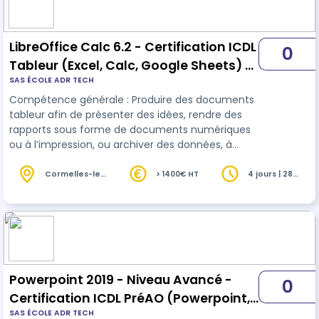
LibreOffice Calc 6.2 - Certification ICDL
0
Tableur (Excel, Calc, Google Sheets) -
SAS ÉCOLE ADR TECH
RS6563
Compétence générale : Produire des documents
tableur afin de présenter des idées, rendre des
rapports sous forme de documents numériques
ou à l’impression, ou archiver des données, à
l’aide d’un logiciel de tableur. 28 ou 35 heures
selon niveau initial.
Cormelles-le-
> 1400€ HT
4 jours | 28
Royal (14)
heures
Powerpoint 2019 - Niveau Avancé -
0
Certification ICDL PréAO (Powerpoint,
SAS ÉCOLE ADR TECH
Impress, Google Slides) - RS6564 -