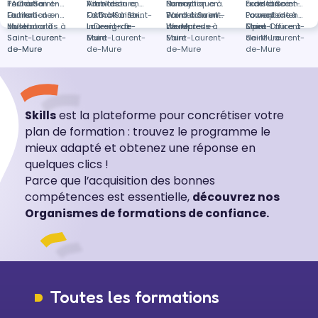
Toulouse
PAO à Saint-
Formation en
Vitrolles
Architecture,
Formation en
Nancy
Bureautique à
Formation en
à distance
Excel à Saint-
Formation en
Laurent-de-
Outils
Formation en
CAD à Saint-
Outlook à Saint-
Formation en
Saint-Laurent-
Word à Saint-
Formation en
Laurent-de-
Powerpoint à
Formation en
Mure
collaboratifs à
Illustrator à
Laurent-de-
Laurent-de-
InDesign à
de-Mure
Laurent-de-
Wordpress à
Mure
Saint-Laurent-
Open Office à
Saint-Laurent-
Saint-Laurent-
Mure
Mure
Saint-Laurent-
Mure
Saint-Laurent-
de-Mure
Saint-Laurent-
de-Mure
de-Mure
de-Mure
de-Mure
de-Mure
Skills
est la plateforme pour concrétiser votre
plan de formation : trouvez le programme le
mieux adapté et obtenez une réponse en
quelques clics !
Parce que l’acquisition des bonnes
compétences est essentielle,
découvrez nos
Organismes de formations de confiance.
Toutes les formations