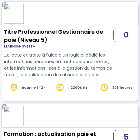
personnel
Titre Professionnel Gestionnaire de
0
paie (Niveau 5)
LEARNING SYSTEM
…ollecte et traite à l'aide d'un logiciel dédié les
informations pérennes en tant que paramètres,
et les informations liées à la gestion du temps de
travail, la qualification des absences ou des
compléments de rémunération au titre des
variables de
paie
. Il établit ponctuellement, sous
Roanne (42)
> 2200€ HT
305 heures
conditions, des contrats de travail usuels. Il
exerce en moyennes et grandes entreprises, en
cabinets d'expertise comptable ou chez un
prestataire en paie. Les bulletins de paie et les
données sociales présentent…
Formation : actualisation paie et
5