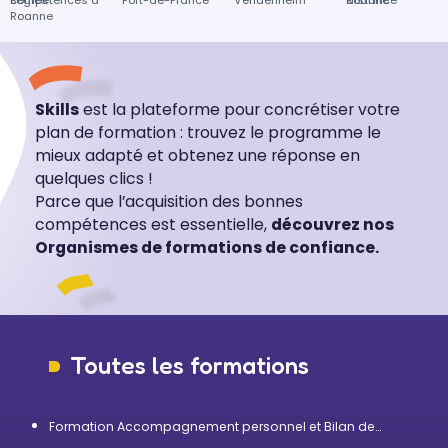
Bègles
compétences à
Fort-de-France
Vendenheim
distance
Roanne
Roanne
Skills
est la plateforme pour concrétiser votre
plan de formation : trouvez le programme le
mieux adapté et obtenez une réponse en
quelques clics !
Parce que l’acquisition des bonnes
compétences est essentielle,
découvrez nos
Organismes de formations de confiance.
Toutes les formations
Formation Accompagnement personnel et Bilan de
compétences