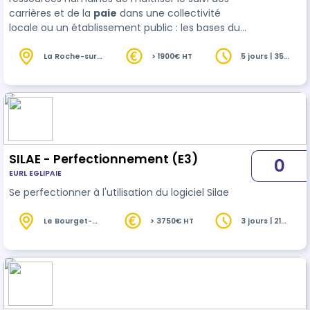
carrières et de la
paie
dans une collectivité
locale ou un établissement public : les bases du
code du travail, le statut de la fonction publique
territoriale, suivre et conseiller les agents et leur
La Roche-sur-
> 1900€ HT
5 jours | 35
Foron (74)
heures
carrière, réaliser la paie. Le Certificat s’adresse à
des personnels …
SILAE - Perfectionnement (E3)
0
EURL EGLIPAIE
Se perfectionner à l'utilisation du logiciel Silae
Le Bourget-
> 3750€ HT
3 jours | 21
du-Lac (73)
heures