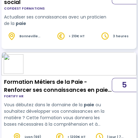
social
COFIDEST FORMATIONS
Actualiser ses connaissances avec un praticien
de la
paie
Bonneville
> 210€ HT
3 heures
(74)
Formation Métiers de la Paie -
5
Renforcer ses connaissances en paie
FORTIFY HR
(1J)
Vous débutez dans le domaine de la
paie
ou
souhaitez développer vos connaissances en la
matière ? Cette formation vous donnera les
bases nécessaires à la compréhension et à
l'établissement d'un bulletin de paie ! Nos
formations sont actives et démonstratives afin
Lyon (69)
> 1200€ HT
1 jour | 7