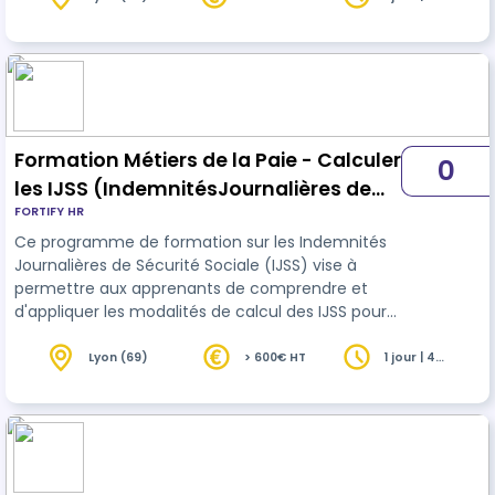
heures
de favoriser les appr…
Formation Métiers de la Paie - Calculer
0
les IJSS (IndemnitésJournalières de
FORTIFY HR
Sécurité Sociale) (0,5J)
Ce programme de formation sur les Indemnités
Journalières de Sécurité Sociale (IJSS) vise à
permettre aux apprenants de comprendre et
d'appliquer les modalités de calcul des IJSS pour
les cas de maladie, d’accident du travail, de
maternité et de prévoyance. Les participants
Lyon (69)
> 600€ HT
1 jour | 4
heures
seront guidés grâce à une présentation détaillée
des critères de calcul, suivie d'exercices
interactifs et de cas pratiques pour consolider
leurs connaissances et permettre l’acquisition de
compétences, en lien avec les object…