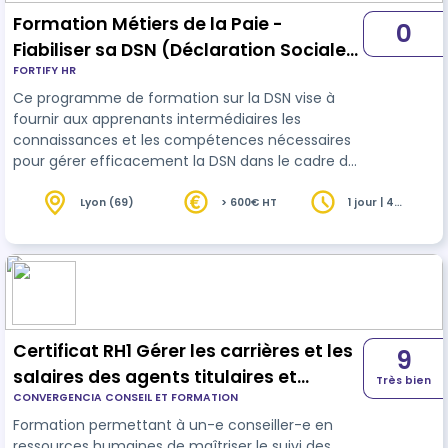
Formation Métiers de la Paie -
0
Fiabiliser sa DSN (Déclaration Sociale
FORTIFY HR
Nominative) (0,5J)
Ce programme de formation sur la DSN vise à
fournir aux apprenants intermédiaires les
connaissances et les compétences nécessaires
pour gérer efficacement la DSN dans le cadre de
leurs responsabilités professionnelles. La
combinaison d'exercices pratiques, de
Lyon (69)
> 600€ HT
1 jour | 4
heures
démonstrations et d’interactions permettra aux
participants de consolider leurs acquis et de
poser des questions spécifiques pour une
meilleure compréhension du sujet. Attentifs à la
qualité de nos formations, nous effectuons
notamment des…
Certificat RH1 Gérer les carrières et les
9
salaires des agents titulaires et
Très bien
CONVERGENCIA CONSEIL ET FORMATION
contractuels de la fonction publique
Formation permettant à un-e conseiller-e en
territoriale
ressources humaines de maîtriser le suivi des