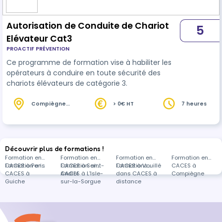
Autorisation de Conduite de Chariot
5
Elévateur Cat3
PROACTIF PRÉVENTION
Ce programme de formation vise à habiliter les
opérateurs à conduire en toute sécurité des
chariots élévateurs de catégorie 3.
Compiègne
> 0€ HT
7 heures
(60)
Découvrir plus de formations !
Formation en
Formation en
Formation en
Formation en
CACES à Paris
Formation en
CACES à Saint-
Formation en
CACES à Vouillé
Formations
CACES à
CACES à
Andiol
CACES à L'Isle-
dans CACES à
Compiègne
Guiche
sur-la-Sorgue
distance