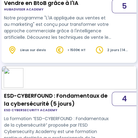
Vendre en BtoB grâce à l'IA
5
HUBADVISER ACADEMY
Notre programme "L'IA appliquée aux ventes et
au marketing" est conçu pour transformer votre
approche commerciale grâce à l'intelligence
artificielle. Découvrez les techniques de vente les
plus efficaces en B to B et gagnez des jours de
travail / semaine en maitrisant les différents
Lieux sur devis
> 1500€ HT
2 jours | 14
heures
outils d'IA et de no-code que nous allons
parcourir pendant cette formation.
ESD-CYBERFOUND : Fondamentaux de
4
la cybersécurité (5 jours)
ESD CYBERSECURITY ACADEMY
La formation “ESD-CYBERFOUND : Fondamentaux
de la cybersécurité” proposée par l’ESD
Cybersecurity Academy est une formation