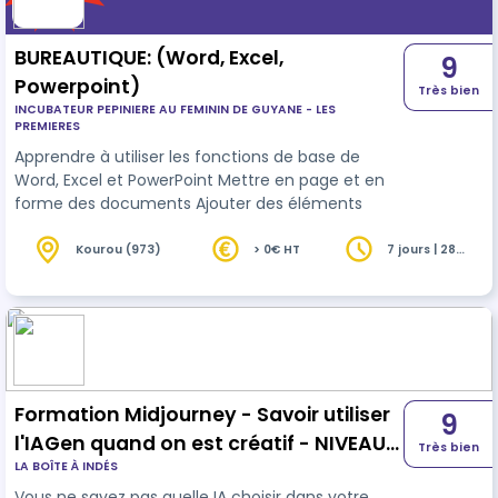
BUREAUTIQUE: (Word, Excel,
9
Powerpoint)
Très bien
INCUBATEUR PEPINIERE AU FEMININ DE GUYANE - LES
PREMIERES
Apprendre à utiliser les fonctions de base de
Word, Excel et PowerPoint Mettre en page et en
forme des documents Ajouter des éléments
Kourou (973)
> 0€ HT
7 jours | 28
heures
Formation Midjourney - Savoir utiliser
9
l'IAGen quand on est créatif - NIVEAU
Très bien
LA BOÎTE À INDÉS
DEBUTANT
Vous ne savez pas quelle IA choisir dans votre