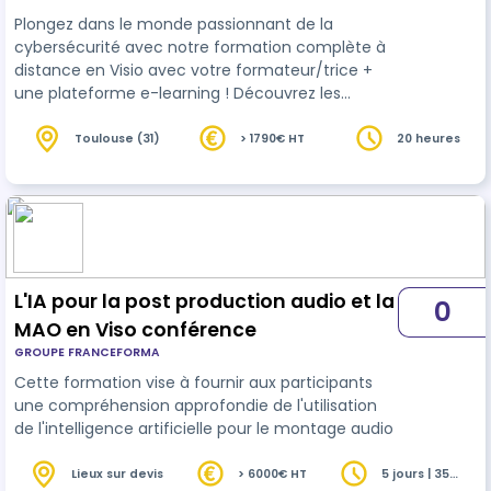
chat
Plongez dans le monde passionnant de la
cybersécurité avec notre formation complète à
distance en Visio avec votre formateur/trice +
une plateforme e-learning ! Découvrez les
fondements essentiels, sensibilisez vous,
maîtrisez les menaces numériques, explorez les
Toulouse (31)
> 1790€ HT
20 heures
protocoles de sécurité et bien plus encore !
Entrée en vigueur de la NIS 2 ***La date de mise
en place de la NIS2 en France est le 18 octobre
2024.*** A cette date, les entreprises devront
mettre en place des mesures de sécurité et…
L'IA pour la post production audio et la
0
MAO en Viso conférence
GROUPE FRANCEFORMA
Cette formation vise à fournir aux participants
une compréhension approfondie de l'utilisation
de l'intelligence artificielle pour le montage audio
Lieux sur devis
> 6000€ HT
5 jours | 35
heures