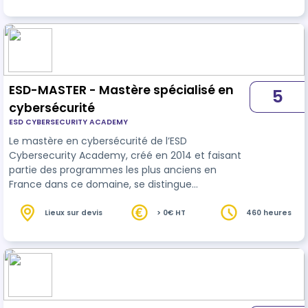
magazine IALS, je propose une formation poussée
sur Midjourney et un tour d'horizon des IAGen
créatives. J'aborde le sujet avec pédagogie et
éthique. La phase d'acculturation est complète
et éclairée. La formation est …
ESD-MASTER - Mastère spécialisé en
5
cybersécurité
ESD CYBERSECURITY ACADEMY
Le mastère en cybersécurité de l’ESD
Cybersecurity Academy, créé en 2014 et faisant
partie des programmes les plus anciens en
France dans ce domaine, se distingue
particulièrement par son accréditation en tant
que diplôme d’État.
Lieux sur devis
> 0€ HT
460 heures