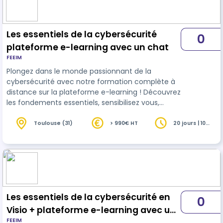
BESOINS DU MARCHE Dans son rapport 2016, IDC
prévoyait d’ici à 2020 que l'économie Salesforc…
Les essentiels de la cybersécurité
0
plateforme e-learning avec un chat
FEEIM
Plongez dans le monde passionnant de la
cybersécurité avec notre formation complète à
distance sur la plateforme e-learning ! Découvrez
les fondements essentiels, sensibilisez vous,
maîtrisez les menaces numériques, explorez les
protocoles de sécurité et bien plus encore ! Cette
Toulouse (31)
> 990€ HT
20 jours | 10
heures
plateforme de formation est disponible 24/7.
Entrée en vigueur de la NIS 2 ***La date de mise
en place de la NIS2 en France est le 18 octobre
2024.*** A cette date, les entreprises devront
mettre en place des mesures …
Les essentiels de la cybersécurité en
0
Visio + plateforme e-learning avec un
FEEIM