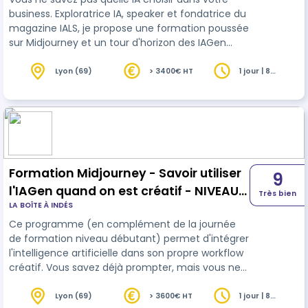
business. Exploratrice IA, speaker et fondatrice du
magazine IALS, je propose une formation poussée
sur Midjourney et un tour d'horizon des IAGen
créatives. J'aborde le sujet avec pédagogie et
éthique. La phase d'acculturation est complète
Lyon (69)
> 3400€ HT
1 jour | 8
heures
et éclairée. La formation est pointue, pratique et
les applicatifs concrets. Il est recommandé
d’avoir Deepl, Linguee ou Google translate à
disposition pendant la formation
Formation Midjourney - Savoir utiliser
9
l'IAGen quand on est créatif - NIVEAU
Très bien
LA BOÎTE À INDÉS
INTERMEDIAIRE
Ce programme (en complément de la journée
de formation niveau débutant) permet d'intégrer
l'intelligence artificielle dans son propre workflow
créatif. Vous savez déjà prompter, mais vous ne
savez pas quelle IA choisir dans votre business ?
Exploratrice IA, speaker et fondatrice du
Lyon (69)
> 3600€ HT
1 jour | 8
heures