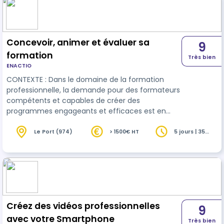
Concevoir, animer et évaluer sa
9
formation
Très bien
ENACTIO
CONTEXTE : Dans le domaine de la formation
professionnelle, la demande pour des formateurs
compétents et capables de créer des
programmes engageants et efficaces est en
constante augmentation. Les entreprises et les
organismes de formation recherchent des
Le Port (974)
> 1500€ HT
5 jours | 35
heures
experts capables non seulement de transmettre
des connaissances, mais aussi de structurer des
expériences d'apprentissage qui maximisent la
rétention et l'application des compétences
acquises. Cette formation s'adresse à ceux qui
souhaitent maît…
Créez des vidéos professionnelles
9
avec votre Smartphone
Très bien