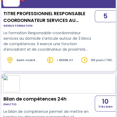
TITRE PROFESSIONNEL RESPONSABLE
5
COORDONNATEUR SERVICES AU
GENIUS FORMATION
DOMICILE
La formation Responsable-coordonnateur
services au domicile s’articule autour de 3 blocs
de compétences. Il exerce une fonction
d'encadrant et de coordinateur de proximité
auprès des différents intervenants. Un stage de
210 heures est obligatoire.
Saint-André
> 6500€ HT
100 jours | 700
(974)
heures
Bilan de compétences 24h
10
ENACTIO
Très bien
Le bilan de compétence permet de mettre en