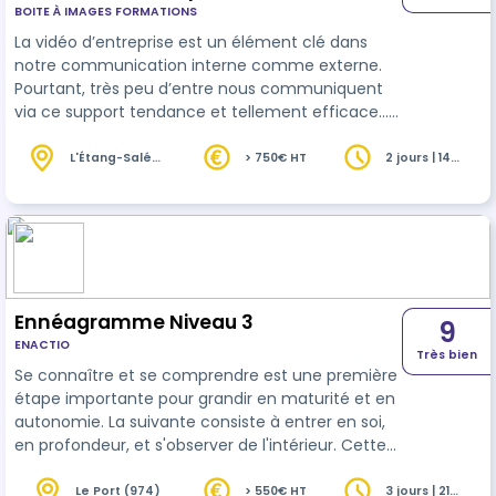
BOITE À IMAGES FORMATIONS
La vidéo d’entreprise est un élément clé dans
notre communication interne comme externe.
Pourtant, très peu d’entre nous communiquent
via ce support tendance et tellement efficace…
Les vidéos professionnelles sont produites
principalement par des agences de
L'Étang-Salé
> 750€ HT
2 jours | 14
(974)
heures
communication, des boîtes de productions et
des freelances. Le coût n’est pas toujours
compatible avec le budget de communication
des TPE/PME, collectivités et associations. Nous
avons donc imaginé et formalisé une nouvelle
offre innovante qui…
Ennéagramme Niveau 3
9
ENACTIO
Très bien
Se connaître et se comprendre est une première
étape importante pour grandir en maturité et en
autonomie. La suivante consiste à entrer en soi,
en profondeur, et s'observer de l'intérieur. Cette
dynamique nous permet ensuite d'élaborer le
plan d'action qui nous permettra de mettre en
Le Port (974)
> 550€ HT
3 jours | 21