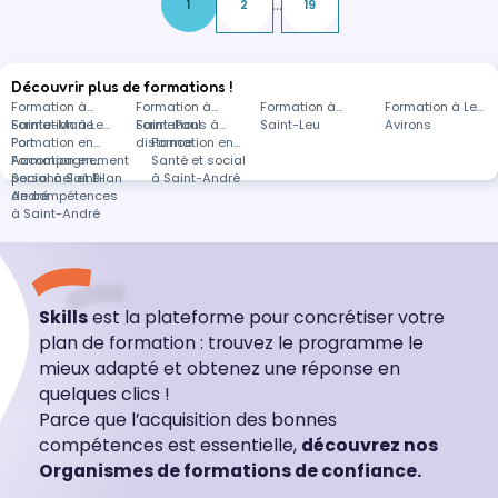
...
1
2
19
Découvrir plus de formations !
Formation à
Formation à
Formation à
Formation à Les
Sainte-Marie
Formation à Le
Saint-Paul
Formations à
Saint-Leu
Avirons
Port
Formation en
distance
Formation en
Accompagnement
Formation en
Santé et social
personnel et Bilan
Social à Saint-
à Saint-André
de compétences
André
à Saint-André
Skills
est la plateforme pour concrétiser votre
plan de formation : trouvez le programme le
mieux adapté et obtenez une réponse en
quelques clics !
Parce que l’acquisition des bonnes
compétences est essentielle,
découvrez nos
Organismes de formations de confiance.