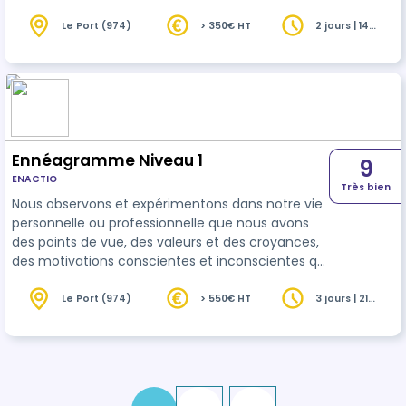
comprend 3 sous-types, chacun donnant
naissance à de nombreux comportements
Le Port (974)
> 350€ HT
2 jours | 14
heures
automatiques. Découvrir notre sous-type permet
de : - mettre en lumière ces réactions - gagner
en liberté et en compréhension de nos
fonctionnements - retrouver un plus grand
pouvoir personnel dans notre vie La découverte
des so…
Ennéagramme Niveau 1
9
ENACTIO
Très bien
Nous observons et expérimentons dans notre vie
personnelle ou professionnelle que nous avons
des points de vue, des valeurs et des croyances,
des motivations conscientes et inconscientes qui
peuvent être similaires et/ou différents de ceux
de nos interlocuteurs. Dans certaines situations,
Le Port (974)
> 550€ HT
3 jours | 21
heures
avec certaines personnes et selon notre état
interne du moment ses divergences peuvent soit
nous enrichir soit nous bloquer dans notre
communication. L'Ennéagramme met en lumière
ce qui est à l'origine de ce…