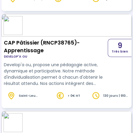
heures
œuvre les premiers grands changements
importants dans notre vie personnelle et
professionnelle. Ce troisième niveau de
formation est le point de départ vers plus de paix,
de liberté et d'unité dans nos relation…
CAP Pâtissier (RNCP38765)-
9
Apprentissage
Très bien
DEVELOP'A OU
Develop'a ou, propose une pédagogie active,
dynamique et participative. Notre méthode
d'individualisation permet à chacun d'obtenir le
résultat attendu. Nos actions intègrent des
périodes en entreprise permettant de valoriser le
savoir acquis.
Saint-Leu
> 0€ HT
130 jours | 910
(974)
heures