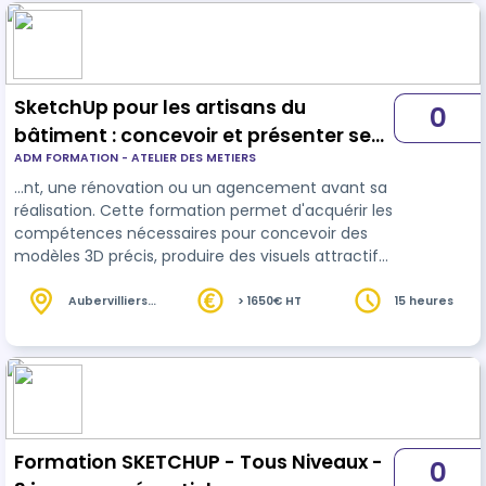
SketchUp pour les artisans du
0
bâtiment : concevoir et présenter ses
ADM FORMATION - ATELIER DES METIERS
projets en 3D
…nt, une rénovation ou un agencement avant sa
réalisation. Cette formation permet d'acquérir les
compétences nécessaires pour concevoir des
modèles 3D précis, produire des visuels attractifs
et générer des documents techniques
exploitables dans le
cad
re d'un projet de
Aubervilliers
> 1650€ HT
15 heures
(93)
construction ou de rénovation. 15 heures en
visioconférence en individuel
Formation SKETCHUP - Tous Niveaux -
0