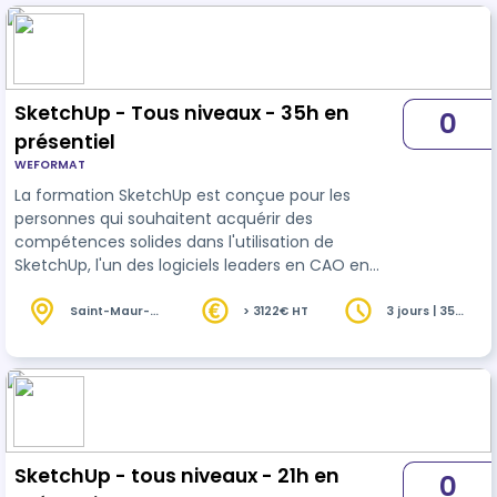
SketchUp - Tous niveaux - 35h en
0
présentiel
WEFORMAT
La formation SketchUp est conçue pour les
personnes qui souhaitent acquérir des
compétences solides dans l'utilisation de
SketchUp, l'un des logiciels leaders en CAO en
matière de modélisation 3D. Que vous soyez
architecte, designer d'intérieur, professionnel de
Saint-Maur-
> 3122€ HT
3 jours | 35
des-Fossés
heures
la construction ou simplement passionné par la
(94)
création visuelle, cette formation vous offre
l'opportunité d'explorer et de maîtriser l'univers
fascinant de la modélisation en trois dimensions.
Découvrez l'approche modulable de notre fo…
SketchUp - tous niveaux - 21h en
0