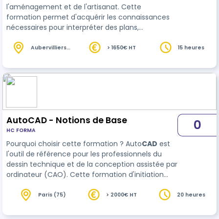
l'aménagement et de l'artisanat. Cette
formation permet d'acquérir les connaissances
nécessaires pour interpréter des plans,
comprendre les conventions de dessin et
produire des documents techniques à l'aide
Aubervilliers
> 1650€ HT
15 heures
(93)
d'Auto
CAD
. Les participants apprennent à créer
des plans précis, organiser leurs projets et
produire des documents exploitables pour la
réalisation de travaux ou la communication avec
les différents intervenants d'un projet. 15 heures
en visioconférence e…
AutoCAD - Notions de Base
0
HC FORMA
Pourquoi choisir cette formation ? Auto
CAD
est
l'outil de référence pour les professionnels du
dessin technique et de la conception assistée par
ordinateur (CAO). Cette formation d'initiation
vous permettra de découvrir les bases du logiciel,
d'apprendre à créer des dessins techniques et d…
Paris (75)
> 2000€ HT
20 heures