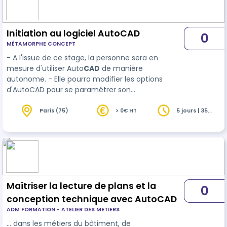
Initiation au logiciel AutoCAD
0
MÉTAMORPHE CONCEPT
- A l'issue de ce stage, la personne sera en
mesure d'utiliser Auto
CAD
de manière
autonome. - Elle pourra modifier les options
d'AutoCAD pour se paramétrer son
environnement de travail. - Elle pourra créer des
plans ainsi que les modifier. - Elle pourra modifier
Paris (75)
> 0€ HT
5 jours | 35
heures
des plans existants qu'on lui aura fourni. - Elle
saura…
Maîtriser la lecture de plans et la
0
conception technique avec AutoCAD
ADM FORMATION - ATELIER DES METIERS
… dans les métiers du bâtiment, de