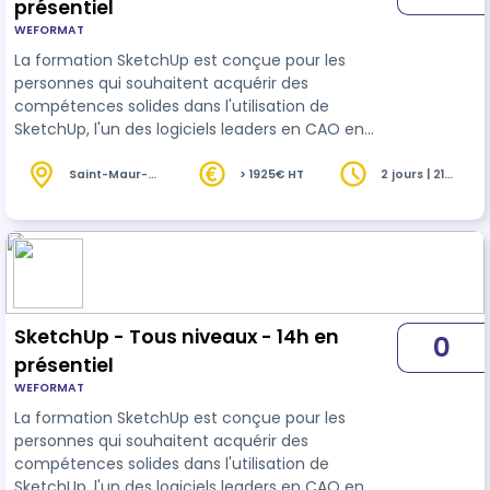
présentiel
WEFORMAT
La formation SketchUp est conçue pour les
personnes qui souhaitent acquérir des
compétences solides dans l'utilisation de
SketchUp, l'un des logiciels leaders en CAO en
matière de modélisation 3D. Que vous soyez
architecte, designer d'intérieur, professionnel de
Saint-Maur-
> 1925€ HT
2 jours | 21
des-Fossés
heures
la construction ou simplement passionné par la
(94)
création visuelle, cette formation vous offre
l'opportunité d'explorer et de maîtriser l'univers
fascinant de la modélisation en trois dimensions.
Découvrez l'approche modulable de notre fo…
SketchUp - Tous niveaux - 14h en
0
présentiel
WEFORMAT
La formation SketchUp est conçue pour les
personnes qui souhaitent acquérir des
compétences solides dans l'utilisation de
SketchUp, l'un des logiciels leaders en CAO en