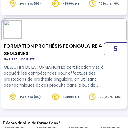
ongles naturels. Elle permet également d'établir
Poitiers (86)
> 1990€ HT
10 jours | 68
heures
un diagnostic en amont et d'assurer l' entretien
nécessaire des ongles artificiels, ainsi que
d'acquérir diverses techniques de décoration d'
ongles.
FORMATION PROTHÉSISTE ONGULAIRE 4
5
SEMAINES
NAIL ART INSTITUTE
OBJECTIFS DE LA FORMATION La certification vise à
acquérir les compétences pour effectuer des
prestations de prothésie ongulaire, en utilisant
des techniques et des produits dans le but de
rallonger, reconstruire, embellir ou consolider des
ongles naturels. Elle permet également d'établir
Poitiers (86)
> 3190€ HT
20 jours | 136
heures
un diagnostic en amont et d'assurer l' entretien
nécessaire des ongles artificiels, ainsi que
d'acquérir diverses techniques de décoration d'
ongles.
Découvrir plus de formations !