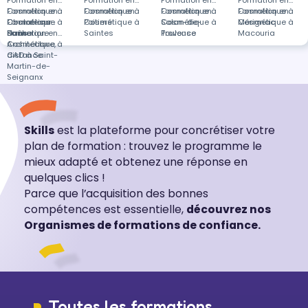
Formation en
Formation en
Formation en
Formation en
Cosmétique à
Formation en
Cosmétique à
Formation en
Cosmétique à
Formation en
Cosmétique à
Formation en
Chalon-sur-
Cosmétique à
Formations
Poitiers
Cosmétique à
Salon-de-
Cosmétique à
Mérignac
Cosmétique à
Saône
Dunkerque
dans
Formation en
Saintes
Provence
Toulouse
Macouria
Cosmétique à
Architecture,
distance
CAD à Saint-
Martin-de-
Seignanx
Skills
est la plateforme pour concrétiser votre
plan de formation : trouvez le programme le
mieux adapté et obtenez une réponse en
quelques clics !
Parce que l’acquisition des bonnes
compétences est essentielle,
découvrez nos
Organismes de formations de confiance.
Toutes les formations