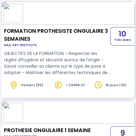
FORMATION PROTHESISTE ONGULAIRE 3
10
SEMAINES
Très bien
NAIL ART INSTITUTE
OBJECTIFS DE LA FORMATION - Respecter les
règles d’hygiène et sécurité autour de l’ongle -
Savoir conseiller sa cliente sur le type de pose à
adopter - Maitriser les différentes techniques de
pose de prothèses ongulaires - Réaliser
d’entretien, la dépose ou la réparation des
Poitiers (86)
> 2490€ HT
15 jours | 102
heures
prothèses - Décorer professionnellement ses
poses - Travailler sa communication pour vendre
ses prestations et fidéliser - Savoir gérer une
comptabilité simplifiée et établir une facture
PROTHESIE ONGULAIRE 1 SEMAINE
9