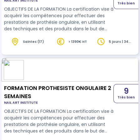
NAIL ART INSTITUTE
Très bien
OBJECTIFS DE LA FORMATION La certification vise à
acquérir les compétences pour effectuer des
prestations de prothésie ongulaire, en utilisant
des techniques et des produits dans le but de
rallonger, reconstruire, embellir ou consolider des
ongles naturels. Elle permet également d'établir
Saintes (17)
> 1390€ HT
5 jours | 34
heures
un diagnostic en amont et d'assurer l' entretien
nécessaire des ongles artificiels, ainsi que
d'acquérir diverses techniques de décoration d'
ongles.
FORMATION PROTHESISTE ONGULAIRE 2
9
SEMAINES
Très bien
NAIL ART INSTITUTE
OBJECTIFS DE LA FORMATION La certification vise à
acquérir les compétences pour effectuer des
prestations de prothésie ongulaire, en utilisant
des techniques et des produits dans le but de
rallonger, reconstruire, embellir ou consolider des