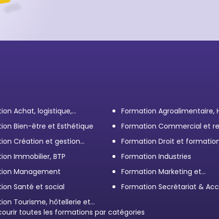
ion Achat, logistique,
Formation Agroalimentaire,
ort
ion Bien-être et Esthétique
Formation Commercial et re
client
ion Création et gestion
Formation Droit et formatio
eprise
Élus
ion Immobilier, BTP
Formation Industries
tion Management
Formation Marketing et
Communication d'entrepris
ion Santé et social
Formation Secrétariat & Acc
ion Tourisme, hôtellerie et
ration
courir toutes les formations par catégories