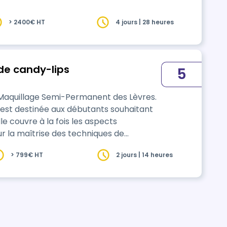
> 2400€ HT
4 jours | 28 heures
e candy-lips
5
Maquillage Semi-Permanent des Lèvres.
s est destinée aux débutants souhaitant
e couvre à la fois les aspects
ur la maîtrise des techniques de
gisme, la colorimétrie et les règles
> 799€ HT
2 jours | 14 heures