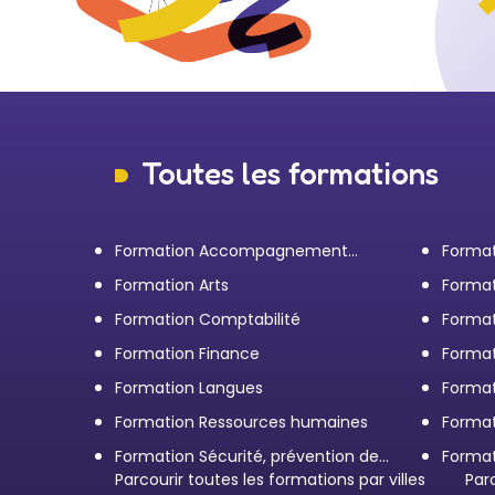
Toutes les formations
Formation Accompagnement
Format
personnel et Bilan de
transp
Formation Arts
Format
compétences
Formation Comptabilité
Format
d'entr
Formation Finance
Format
Formation Langues
Forma
Formation Ressources humaines
Format
Formation Sécurité, prévention des
Format
risques et qualité
Parcourir toutes les formations par villes
restau
Par