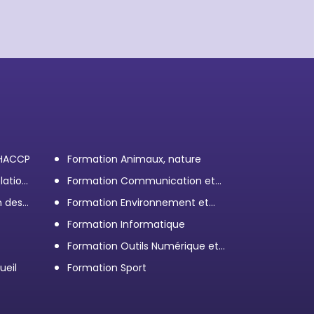
 HACCP
Formation Animaux, nature
lation
Formation Communication et
efficacité personnelle et
n des
Formation Environnement et
professionnelle
démarche RSE
Formation Informatique
Formation Outils Numérique et
e
Bureautique
ueil
Formation Sport