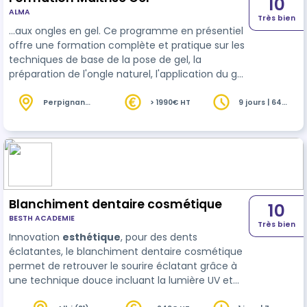
10
ALMA
Très bien
…aux ongles en gel. Ce programme en présentiel
offre une formation complète et pratique sur les
techniques de base de la pose de gel, la
préparation de l'ongle naturel, l'application du gel,
la sculpture et la finition. Formation aux
techniques
esthétique
s liées aux phanères. bloc
Perpignan
> 1990€ HT
9 jours | 64
(66)
heures
2 du cap esthétiques - e Learning - Mettre en
œuvre des protocoles de techniques esthétiques
liées aux phanères - Mettre en œuvre des
protocoles de techniques de maquillage des
ongles
Blanchiment dentaire cosmétique
10
BESTH ACADEMIE
Très bien
Innovation
esthétique
, pour des dents
éclatantes, le blanchiment dentaire cosmétique
permet de retrouver le sourire éclatant grâce à
une technique douce incluant la lumière UV et
des produits de blanchiment avec gouttière,