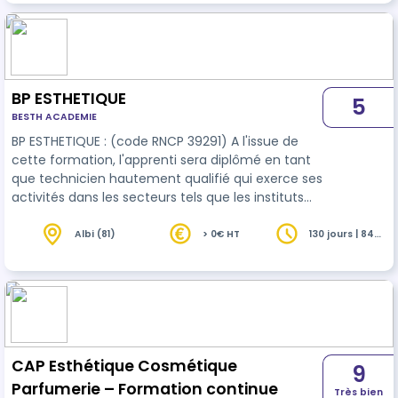
ongulaire.
BP ESTHETIQUE
5
BESTH ACADEMIE
BP ESTHETIQUE : (code RNCP 39291) A l'issue de
cette formation, l'apprenti sera diplômé en tant
que technicien hautement qualifié qui exerce ses
activités dans les secteurs tels que les instituts
de beauté, centres d'
esthétique
spécialisés,
parfumerie, salons de coiffure avec activités
Albi (81)
> 0€ HT
130 jours | 840
heures
esthétiques, entreprises de fabrication de
produits cosmétiques, établissements de soins,
cures ... Accessible à l'examen en contrat
d'apprentissage (29 ans révolus maximum) ou
justifi…
CAP Esthétique Cosmétique
9
Parfumerie – Formation continue
Très bien