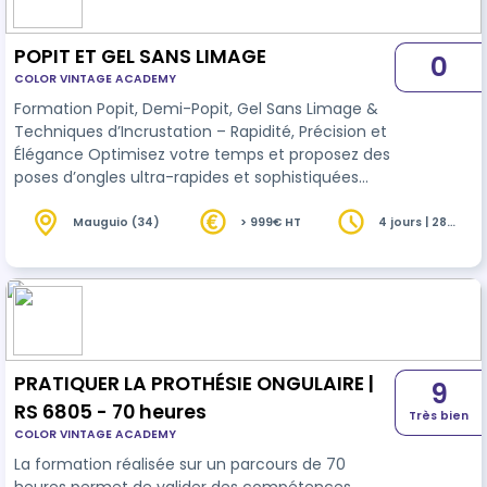
POPIT ET GEL SANS LIMAGE
0
COLOR VINTAGE ACADEMY
Formation Popit, Demi-Popit, Gel Sans Limage &
Techniques d’Incrustation – Rapidité, Précision et
Élégance Optimisez votre temps et proposez des
poses d’ongles ultra-rapides et sophistiquées
avec des techniques avancées ! Cette formation
est spécialement conçue pour les prothésistes
Mauguio (34)
> 999€ HT
4 jours | 28
heures
ongulaires souhaitant allier rapidité, précision et
créativité. Elle vous permettra de maîtriser les
méthodes modernes et performantes telles que
les Popit, Demi-Popit, le Gel Sans Limage et les
incrustations décora…
PRATIQUER LA PROTHÉSIE ONGULAIRE |
9
RS 6805 - 70 heures
Très bien
COLOR VINTAGE ACADEMY
La formation réalisée sur un parcours de 70