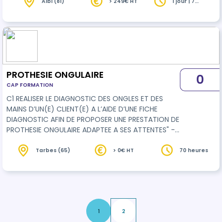
dosés à 0,1% de péroxyde d’hydrogène comme …
Albi (81)
> 249€ HT
1 jour | 7
heures
PROTHESIE ONGULAIRE
0
CAP FORMATION
C1 REALISER LE DIAGNOSTIC DES ONGLES ET DES
MAINS D’UN(E) CLIENT(E) A L’AIDE D’UNE FICHE
DIAGNOSTIC AFIN DE PROPOSER UNE PRESTATION DE
PROTHESIE ONGULAIRE ADAPTEE A SES ATTENTES" -
- - - Prendre en compte de la demande d’un(e)
client(e) afin d’apporter une réponse adaptée à
Tarbes (65)
> 0€ HT
70 heures
ses besoins et établir une fiche diagnostic.
Analyser les caractéristiques des ongles et des
mains afin d’identifier les contre-indications
éventuelles et d’évaluer la faisabilité de la
prestation Informer le/la client(…
1
2