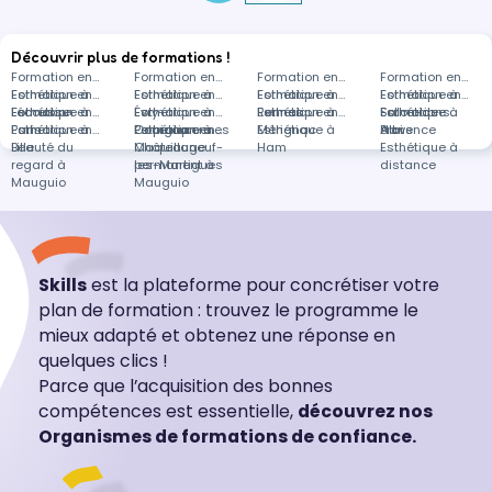
Découvrir plus de formations !
Formation en
Formation en
Formation en
Formation en
Esthétique à
Formation en
Esthétique à
Formation en
Esthétique à
Formation en
Esthétique à
Formation en
Lécousse
Esthétique à
Formation en
Évry-
Esthétique à
Formation en
Rennes
Esthétique à
Formation en
Salon-de-
Esthétique à
Formations
Paris
Esthétique à
Formation en
Courcouronnes
Perpignan
Esthétique à
Formation en
Mérignac
Esthétique à
Provence
Albi
dans
Lille
Beauté du
Châteauneuf-
Maquillage
Ham
Esthétique à
regard à
les-Martigues
permanent à
distance
Mauguio
Mauguio
Skills
est la plateforme pour concrétiser votre
plan de formation : trouvez le programme le
mieux adapté et obtenez une réponse en
quelques clics !
Parce que l’acquisition des bonnes
compétences est essentielle,
découvrez nos
Organismes de formations de confiance.