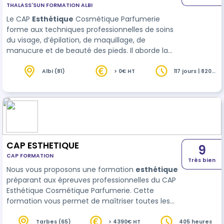
THALASS'SUN FORMATION ALBI
Le CAP
Esthétique
Cosmétique Parfumerie
forme aux techniques professionnelles de soins
du visage, d’épilation, de maquillage, de
manucure et de beauté des pieds. Il aborde la
connaissance des produits cosmétiques et les
bases de la gestion d’un institut.
Albi (81)
> 0€ HT
117 jours | 820
heures
CAP ESTHETIQUE
9
CAP FORMATION
Très bien
Nous vous proposons une formation
esthétique
préparant aux épreuves professionnelles du CAP
Esthétique Cosmétique Parfumerie. Cette
formation vous permet de maîtriser toutes les
techniques des métiers de l’esthétique. Vous
serez alors spécialisé dans les soins du corps
Tarbes (65)
> 4390€ HT
405 heures