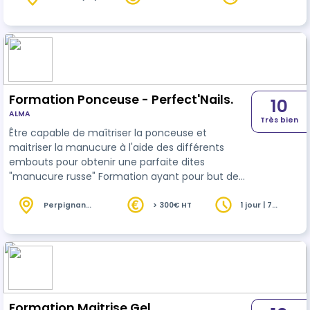
(visage, pieds et …
Formation Ponceuse - Perfect'Nails.
10
ALMA
Très bien
Être capable de maîtriser la ponceuse et
maitriser la manucure à l'aide des différents
embouts pour obtenir une parfaite dites
"manucure russe" Formation ayant pour but de
renforcer vos compétences déjà acquises en
formation de base pour pallier les différentes
Perpignan
> 300€ HT
1 jour | 7
(66)
heures
problématiques rencontrées lors de vos
prestations.
Formation Maitrise Gel