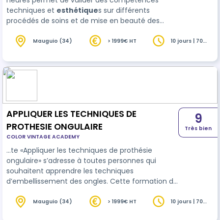
heures permet de valider des compétences
techniques et
esthétique
s sur différents
procédés de soins et de mise en beauté des
ongles. Cette formation permet de délivrer des
compétences complémentaires aux
Mauguio (34)
> 1999€ HT
10 jours | 70
heures
esthéticiennes ou autres professionnels de ce
secteur (coiffeurs, parfumeurs …) qui veulent
étendre leurs …
APPLIQUER LES TECHNIQUES DE
9
PROTHESIE ONGULAIRE
Très bien
COLOR VINTAGE ACADEMY
…te «Appliquer les techniques de prothésie
ongulaire» s’adresse à toutes personnes qui
souhaitent apprendre les techniques
d’embellissement des ongles. Cette formation de
70 heures vise à acquérir toutes les
compétences pratiques, techniques et
Mauguio (34)
> 1999€ HT
10 jours | 70
heures
esthétique
s pour maitriser la prothésie