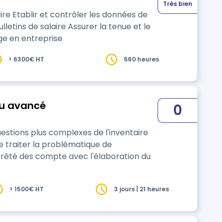
Très bien
aire Etablir et contrôler les données de
lletins de salaire Assurer la tenue et le
age en entreprise
> 6300€ HT
560 heures
au avancé
0
tions plus complexes de l'inventaire
de traiter la problématique de
l'arrêté des compte avec l'élaboration du
> 1500€ HT
3 jours | 21 heures