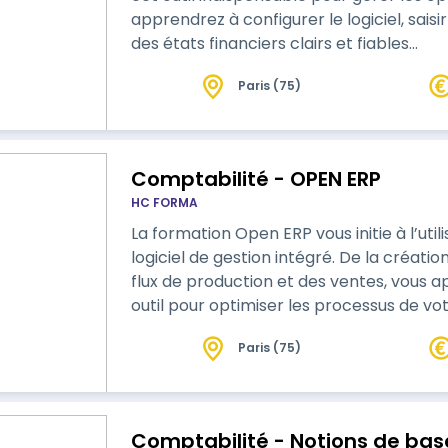
apprendrez à configurer le logiciel, sais
des états financiers clairs et fiables…
Paris (75)
Comptabilité - OPEN ERP
HC FORMA
La formation Open ERP vous initie à l’uti
logiciel de gestion intégré. De la créati
flux de production et des ventes, vous 
outil pour optimiser les processus de vot
gestionnaires et décideurs, ce program
Paris (75)
données et d’améliorer votre productivité. • Pourquoi choisir cette format
Elle offre une maîtrise complète …
Comptabilité - Notions de bas