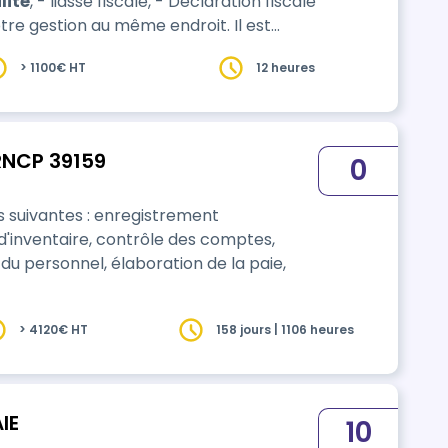
lité
, - liasse fiscale, - Déclaration fiscale
vous allez aimer les logiciels. Vous
> 1100€ HT
12 heures
 RNCP 39159
0
és suivantes : enregistrement
d'inventaire, contrôle des comptes,
du personnel, élaboration de la paie,
> 4120€ HT
158 jours | 1106 heures
IE
10