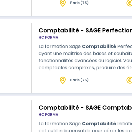
Paris (75)
d’intégrer facilement la DSN dans votre 
de gestion de la paie e…
Comptabilité - SAGE Perfecti
HC FORMA
La formation Sage
Comptabilité
Perfec
ayant une maîtrise des bases et souhait
fonctionnalités avancées du logiciel. V
comptables complexes, produire des éta
Paris (75)
Comptabilité - SAGE Comptabili
HC FORMA
La formation Sage
Comptabilité
Initia
cet outil indispensable pour gérer les 