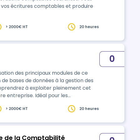
ir vos écritures comptables et produire
> 2000€ HT
20 heures
0
lisation des principaux modules de ce
on de bases de données à la gestion des
apprendrez à exploiter pleinement cet
re entreprise. Idéal pour les
me vous permettra de centraliser vos
> 2000€ HT
20 heures
ion ?
e de la Comptabilité