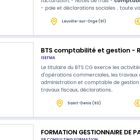
facturation, - Notes de frais -
comptabi
- paie et déclarations sociales .. toute votre gestion au même endroit. Il est
Intuitifs, sans jargon comptable, puissants, 
Leuville-sur-Orge (91)
n'avez pas besoin d'avoir des compé…
BTS comptabilité et gestion -
ISEFMA
Le titulaire du BTS CG exerce les activit
d'opérations commerciales, les travaux 
administration et comptable de gestion 
travaux fiscaux, déclarations..
Saint-Denis (93)
FORMATION GESTIONNAIRE DE PA
SB CONSULTING FORMATION