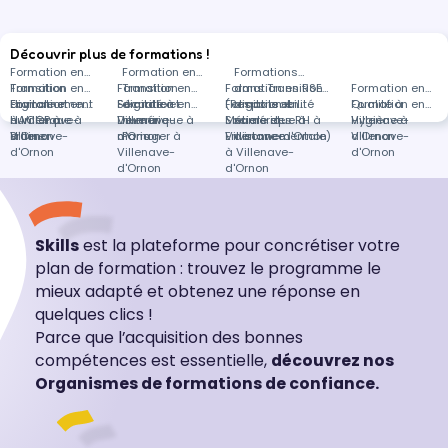
Découvrir plus de formations !
Formation en
Formation en
Formations
Transition
Formation en
Formation en
Transition
Formation en RSE
dans Transition
Formation en
digitale et
Environnement
Formation en
Sécurité à
Formation en
digitale et
(Responsabilité
Formation en
digitale et
Qualité à
Formation en
numérique à
à Villenave-
HACCP à
Villenave-
Devenir
numérique à
Sociale et
Métiers des RH à
numérique à
Villenave-
Hygiène à
Braine
d'Ornon
Villenave-
d'Ornon
manager à
Paris
Environnementale)
Villenave-d'Ornon
distance
d'Ornon
Villenave-
d'Ornon
Villenave-
à Villenave-
d'Ornon
d'Ornon
d'Ornon
Skills
est la plateforme pour concrétiser votre
plan de formation : trouvez le programme le
mieux adapté et obtenez une réponse en
quelques clics !
Parce que l’acquisition des bonnes
compétences est essentielle,
découvrez nos
Organismes de formations de confiance.