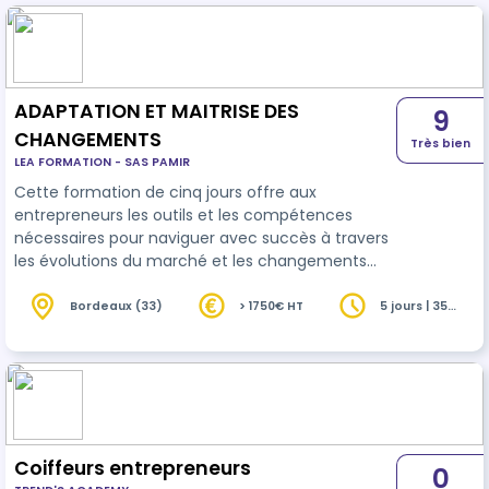
ADAPTATION ET MAITRISE DES
9
CHANGEMENTS
Très bien
LEA FORMATION - SAS PAMIR
Cette formation de cinq jours offre aux
entrepreneurs les outils et les compétences
nécessaires pour naviguer avec succès à travers
les évolutions du marché et les changements
majeurs dans leur
entreprise
. À travers une
combinaison d'exposés interactifs, d'études de
Bordeaux (33)
> 1750€ HT
5 jours | 35
heures
cas pratiques, de mises en situation et de travaux
dirigés, les participants acquerront une
compréhension approfondie des processus
d'adaptation et de transformation, ainsi que des
c…
Coiffeurs entrepreneurs
0