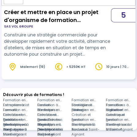
Créer et mettre en place un projet
5
d'organisme de formation
SAS VOL GROUPE
professionnelle - 10J
Construire une stratégie commerciale pour
développer rapidement votre activité, alternance
d'ateliers, de mises en situation et de temps en
autonomie pour construire un projet
professionnel viable. Programme : 42 heures en
présentiel Synchrone/28 heures en distanciel
Malemort (19)
> 5250€ HT
10 jours | 70
heures
asynchrone.
Découvrir plus de formations !
Formation en
Formation en
Formation en
Formation en
Entrepreneuriat
Formation à
Gestion
Formation à
Stratégie et
Formation à
Transition
Formations à
Lormont
Formation en
d'entreprise
Bordeaux
Formation en
pilotage
Floirac
Formation en
digitale et
distance
Formation en
Création et
Formation en
Création et
Formations
Création et
numérique
Création et
gestion
Création et
Formation en
gestion
dans Création
Formation en
gestion
Formation en
gestion
Formation en
d'entreprise à
gestion
Informatique à
Formation en
d'entreprise à
et gestion
Sécurité,
Formation en
d'entreprise à
Secrétariat &
d'entreprise à
Santé et social
Paris
d'entreprise à
Saint-Agnant
Langues à
Dardilly
d'entreprise à
prévention des
Comptabilité à
Bordeaux
Accueil à Saint-
Malemort
à Saint-Agnant
Montauban
Saint-Agnant
distance
risques et
Saint-Agnant
Agnant