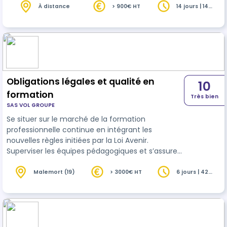
respectant les règles de base.
À distance
> 900€ HT
14 jours | 14
heures
Obligations légales et qualité en
10
formation
Très bien
SAS VOL GROUPE
Se situer sur le marché de la formation
professionnelle continue en intégrant les
nouvelles règles initiées par la Loi Avenir.
Superviser les équipes pédagogiques et s’assurer
de leur respect des réglementations. Développer
une offre éligible au CPF Prendre le virage du
Malemort (19)
> 3000€ HT
6 jours | 42
heures
digital et construire des programmes en
blended-learning… Cette formation de 6 jours
fournit les clés pour orienter la stratégie de
l’organisme.