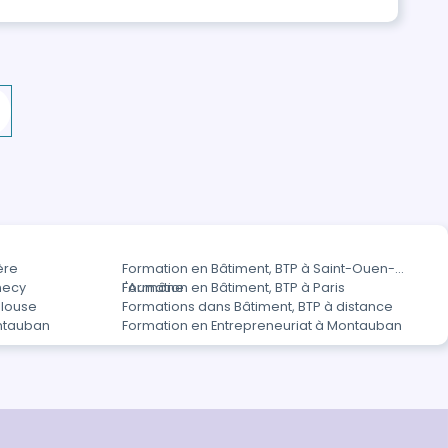
ère
Formation en Bâtiment, BTP à Saint-Ouen-
necy
l'Aumône
Formation en Bâtiment, BTP à Paris
ulouse
Formations dans Bâtiment, BTP à distance
ontauban
Formation en Entrepreneuriat à Montauban