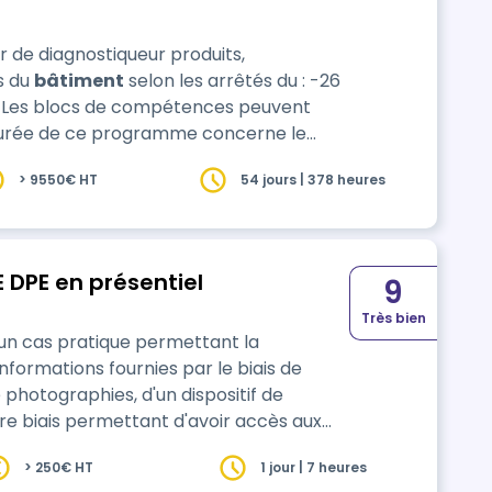
er de diagnostiqueur produits,
s du
bâtiment
selon les arrêtés du : -26
 durée de ce programme concerne le
selon les options choi…
> 9550€ HT
54 jours | 378 heures
FORMATION CONTINUE - MODULE DPE en présentiel
9
Très bien
d'un cas pratique permettant la
'informations fournies par le biais de
e photographies, d'un dispositif de
re biais permettant d'avoir accès aux
> 250€ HT
1 jour | 7 heures
trième et la sixième année du cycle pour