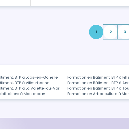
la certification sans mention. Le…
1
2
3
âtiment, BTP à Loos-en-Gohelle
Formation en Bâtiment, BTP à Filli
timent, BTP à Villeurbanne
Formation en Bâtiment, BTP à An
timent, BTP à La Valette-du-Var
Formation en Bâtiment, BTP à To
abilitations à Montauban
Formation en Arboriculture à M