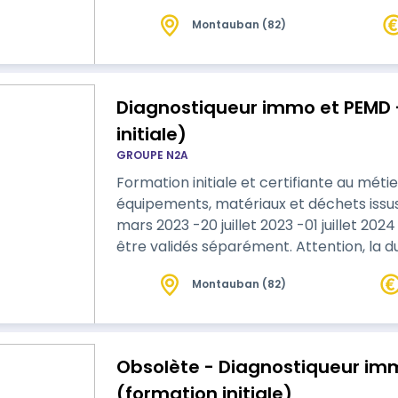
accompagné sur place par un tuteur. Dan
Montauban (82)
mention, l'une des deux missions réalisé
L'obligation de tuto…
Diagnostiqueur immo et PEMD - 
initiale)
GROUPE N2A
Formation initiale et certifiante au méti
équipements, matériaux et déchets issu
mars 2023 -20 juillet 2023 -01 juillet 2024 Les blocs de compétences peuvent
être validés séparément. Attention, la
socle de base. Elle peut être différente 
Montauban (82)
Obsolète - Diagnostiqueur imm
(formation initiale)