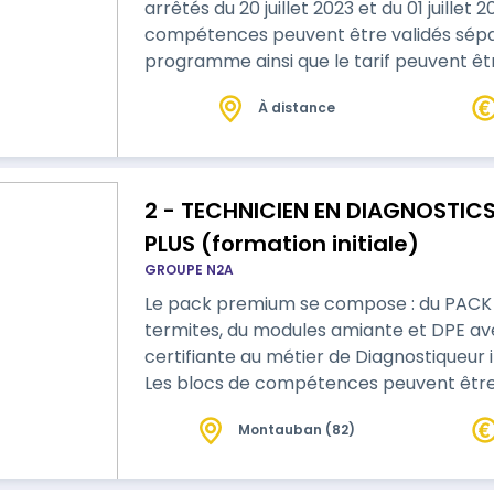
arrêtés du 20 juillet 2023 et du 01 juillet 2024 et 
compétences peuvent être validés sépar
programme ainsi que le tarif peuvent êtr
par un apprenant.
À distance
2 - TECHNICIEN EN DIAGNOSTICS IMMOBILIE
PLUS (formation initiale)
GROUPE N2A
Le pack premium se compose : du PAC
termites, du modules amiante et DPE avec mention. - Form
certifiante au métier de Diagnostiqueur immobilier selon les arr
Les blocs de compétences peuvent être 
de ce programme concerne le socle de ba
Montauban (82)
options choisies par un apprenant.