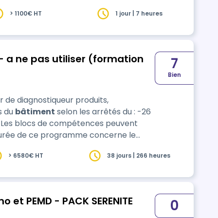
s le cadre d'une certification avec
> 1100€ HT
1 jour | 7 heures
es porte sur le périmètre de la mention.
a ne pas utiliser (formation
7
Bien
er de diagnostiqueur produits,
s du
bâtiment
selon les arrêtés du : -26
 durée de ce programme concerne le
selon les options choi…
> 6580€ HT
38 jours | 266 heures
o et PEMD - PACK SERENITE
0