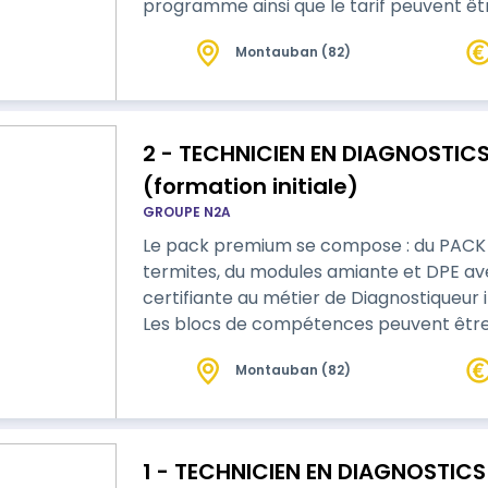
programme ainsi que le tarif peuvent êtr
par un apprenant.
Montauban (82)
2 - TECHNICIEN EN DIAGNOSTICS IMMOBILIE
(formation initiale)
GROUPE N2A
Le pack premium se compose : du PAC
termites, du modules amiante et DPE avec mention. - Form
certifiante au métier de Diagnostiqueur immobilier selon les arr
Les blocs de compétences peuvent être 
de ce programme concerne le socle de ba
Montauban (82)
options choisies par un apprenant.
1 - TECHNICIEN EN DIAGNOSTICS