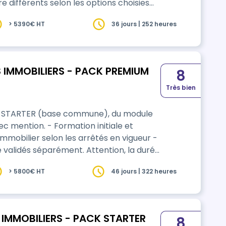
e différents selon les options choisies
> 5390€ HT
36 jours | 252 heures
RS - PACK PREMIUM
8
Très bien
K STARTER (base commune), du module
ation initiale et
êtés en vigueur -
validés séparément. Attention, la durée
se. Elle peut être différente selon les
> 5800€ HT
46 jours | 322 heures
 IMMOBILIERS - PACK STARTER
8