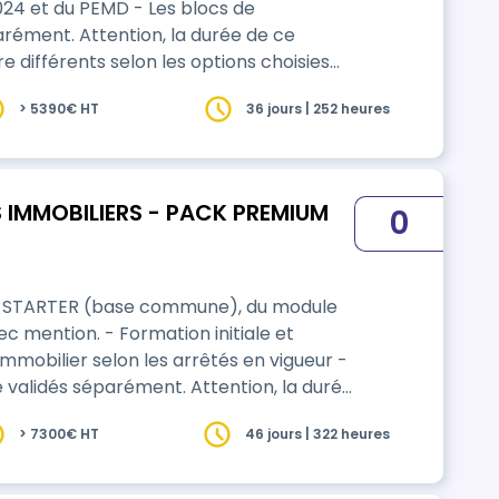
du PEMD - Les blocs de
ément. Attention, la durée de ce
e différents selon les options choisies
> 5390€ HT
36 jours | 252 heures
RS - PACK PREMIUM
0
K STARTER (base commune), du module
ation initiale et
êtés en vigueur -
validés séparément. Attention, la durée
se. Elle peut être différente selon les
> 7300€ HT
46 jours | 322 heures