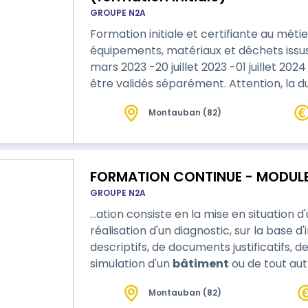
GROUPE N2A
Formation initiale et certifiante au méti
équipements, matériaux et déchets issu
mars 2023 -20 juillet 2023 -01 juillet 2024 Les blocs de compétences peuvent
être validés séparément. Attention, la
socle de base. Elle peut être différente 
Montauban (82)
GROUPE N2A
…ation consiste en la mise en situation 
réalisation d'un diagnostic, sur la base d
descriptifs, de documents justificatifs, d
simulation d'un
bâtiment
ou de tout aut
caractéristiques du logement. Cette formation continue dure 7 heures par an
Montauban (82)
lors de la deuxième, la troisième, la qua