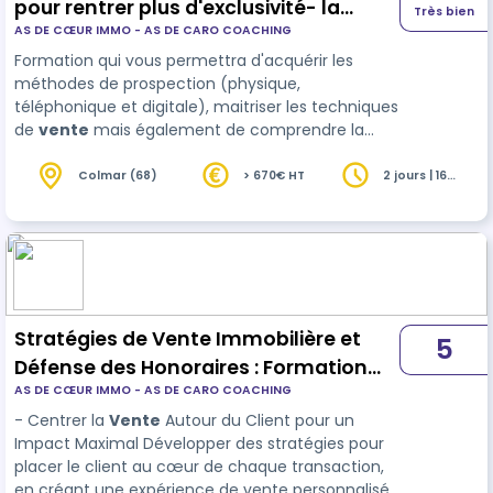
pour rentrer plus d'exclusivité- la
Très bien
AS DE CŒUR IMMO - AS DE CARO COACHING
vente du prix et création du book
Formation qui vous permettra d'acquérir les
agence- réponse aux objections -
méthodes de prospection (physique,
Défense des honoraires
téléphonique et digitale), maitriser les techniques
de
vente
mais également de comprendre la
psychologie des prospects. Défendre vos
honoraires Mise en place d'argumentaires
Colmar (68)
> 670€ HT
2 jours | 16
heures
pertinents pour répondre aux objections et
minimiser tout manque de confiance du
conseiller.
Stratégies de Vente Immobilière et
5
Défense des Honoraires : Formation
AS DE CŒUR IMMO - AS DE CARO COACHING
Avancée pour Agents Immobiliers
- Centrer la
Vente
Autour du Client pour un
Impact Maximal Développer des stratégies pour
placer le client au cœur de chaque transaction,
en créant une expérience de vente personnalisée