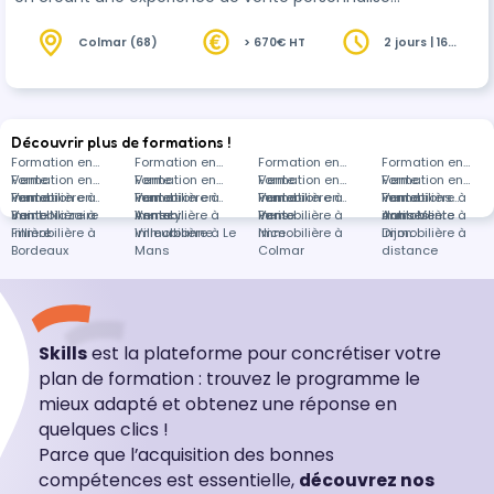
et mémorable. Maîtriser les Outils d'Excellence en
Service Client - S'appropr…
Colmar (68)
> 670€ HT
2 jours | 16
heures
Découvrir plus de formations !
Formation en
Formation en
Formation en
Formation en
Vente
Formation en
Vente
Formation en
Vente
Formation en
Vente
Formation en
immobilière à
Vente
Formation en
immobilière à
Vente
Formation en
immobilière à
Vente
Formation en
immobilière à
Vente
Formations
Saint-Nazaire
immobilière à
Vente
Annecy
immobilière à
Vente
Paris
immobilière à
Vente
Antibes
immobilière à
dans Vente
Fillière
immobilière à
Villeurbanne
immobilière à Le
Nice
immobilière à
Dijon
immobilière à
Bordeaux
Mans
Colmar
distance
Skills
est la plateforme pour concrétiser votre
plan de formation : trouvez le programme le
mieux adapté et obtenez une réponse en
quelques clics !
Parce que l’acquisition des bonnes
compétences est essentielle,
découvrez nos