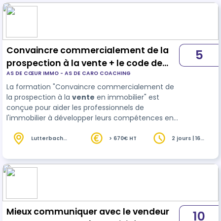
Convaincre commercialement de la
5
prospection à la vente + le code de
AS DE CŒUR IMMO - AS DE CARO COACHING
déontologie(2h00) + la lutte contre
La formation "Convaincre commercialement de
les discriminations (2h00)
la prospection à la
vente
en immobilier" est
conçue pour aider les professionnels de
l'immobilier à développer leurs compétences en
matière de vente et de persuasion. Elle vise à
fournir des techniques et des stratégies
Lutterbach
> 670€ HT
2 jours | 16
(68)
heures
efficaces pour convaincre les clients potentiels
et …
Mieux communiquer avec le vendeur
10