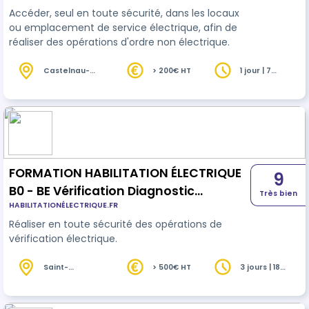
Accéder, seul en toute sécurité, dans les locaux
ou emplacement de service électrique, afin de
réaliser des opérations d'ordre non électrique.
Castelnau-
> 200€ HT
1 jour | 7
de-Médoc
heures
(33)
FORMATION HABILITATION ÉLECTRIQUE
9
B0 - BE Vérification Diagnostic
Très bien
HABILITATIONÉLECTRIQUE.FR
immobilier
Réaliser en toute sécurité des opérations de
vérification électrique.
Saint-
> 500€ HT
3 jours | 18
Médard-en-
heures
Jalles (33)