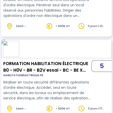
d'ordre électrique. Pénétrer seul dans un local
réservé aux personnes habilitées. Diriger des
opérations d'ordre non électrique dans un
environnement électrique Utiliser des outils à
main ou engins de terrassement dans la Zone
Saint-
> 600€ HT
3 jours | 21
Médard-en-
heures
d’Approche Prudente des canalisations
Jalles (33)
électriques
FORMATION HABILITATION ÉLECTRIQUE
5
B0 - H0V - BR - B2V essai - BC - BE X
HABILITATIONÉLECTRIQUE.FR
INITIALE + e-learning
Réaliser en toute sécurité différentes opérations
d'ordre électrique. Accéder, seul en toute
sécurité, dans les locaux ou emplacement de
service électrique, afin de réaliser des opérations
d'ordre non électrique.
Saint-
> 600€ HT
3 jours | 17
Médard-en-
heures