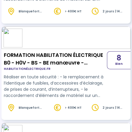
circuit en attente - le réarmement de dispositifs
de protection. - manœuvre de cellule haute
Blanquefort
> 400€ HT
2 jours | 14
(33)
heures
tension
FORMATION HABILITATION ÉLECTRIQUE
8
B0 - H0V - BS - BE manœuvre -
Bien
HABILITATIONÉLECTRIQUE.FR
RECYCLAGE
Réaliser en toute sécurité : - le remplacement à
l’identique de fusibles, d’accessoires d’éclairage,
de prises de courant, d’interrupteurs, - le
raccordement d’éléments de matériel sur un
circuit en attente - le réarmement de dispositifs
de protection.
Blanquefort
> 400€ HT
2 jours | 14
(33)
heures