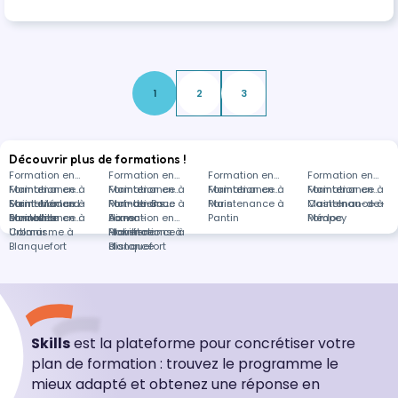
Jalles (33)
1
2
3
Découvrir plus de formations !
Formation en
Formation en
Formation en
Formation en
Maintenance à
Formation en
Maintenance à
Formation en
Maintenance à
Formation en
Maintenance à
Formation en
Saint-Médard-
Maintenance à
Formation en
Port-de-Bouc
Maintenance à
Formations
Paris
Maintenance à
Castelnau-de-
Maintenance à
en-Jalles
Bonneville
Maintenance à
Formation en
Aix-en-
dans
Formation en
Pantin
Médoc
Pompey
Colmar
Urbanisme à
Provence
Maintenance à
Habilitations à
Blanquefort
distance
Blanquefort
Skills
est la plateforme pour concrétiser votre
plan de formation : trouvez le programme le
mieux adapté et obtenez une réponse en