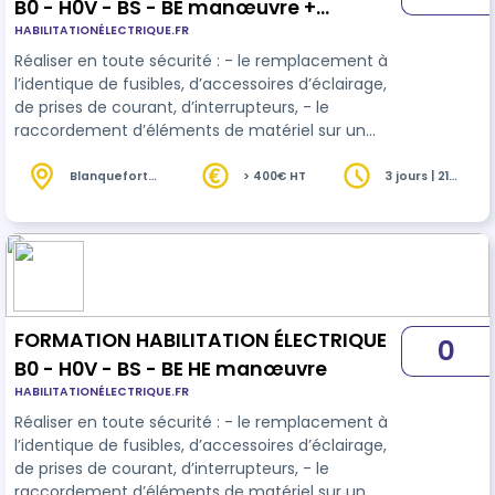
B0 - H0V - BS - BE manœuvre +
HABILITATIONÉLECTRIQUE.FR
Initiation à l'électricité
Réaliser en toute sécurité : - le remplacement à
l’identique de fusibles, d’accessoires d’éclairage,
de prises de courant, d’interrupteurs, - le
raccordement d’éléments de matériel sur un
circuit en attente - le réarmement de dispositifs
de protection. - Acquérir les bases de l'électricité
Blanquefort
> 400€ HT
3 jours | 21
(33)
heures
domestique afin de comprendre une installation
électrique. - Exécuter les interventions
élémentaires de remplacement, de
raccordement. - Utiliser des appareils de mesure
de grandeurs électriques. - Connaitre e…
FORMATION HABILITATION ÉLECTRIQUE
0
B0 - H0V - BS - BE HE manœuvre
HABILITATIONÉLECTRIQUE.FR
Réaliser en toute sécurité : - le remplacement à
l’identique de fusibles, d’accessoires d’éclairage,
de prises de courant, d’interrupteurs, - le
raccordement d’éléments de matériel sur un