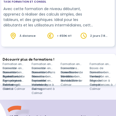
TASK FORMATION ET CONSEIL
Avec cette formation de niveau débutant,
apprenez à réaliser des calculs simples, des
tableurs, et des graphiques. Idéal pour les
débutants et les utilisateurs intermédiaires, cette
formation vous rendra rapidement opérationnel
pour tirer le meilleur parti d'Excel dans votre
À distance
> 450€ HT
2 jours | 14
heures
travail quotidien.
Découvrir plus de formations !
Formation en
Formation en
Formation en
Formation en
Bases de
Formation en
Bases de
Formation en
Bases de
Formations
Bases de
données à
Bases de
Formation en
données à Paris
Bases de
Formation en
données à
dans Bases de
Formation en
données à
Formation en
Bordeaux
données à Lille
Agriculture,
Formation en
données à
Réseaux
Formation en
Vitrolles
données à
Vente
Formation en
Firminy
Vente et
Formation en
Agronomie à
Campagnes
Formation en
Bonneville
sociaux et
Espaces
Formation en
distance
immobilière à
Excel à Colmar
négociation à
Bilan de
Colmar
marketing à
Relationnel
community
naturels à
Maintenance à
Colmar
Colmar
compétences à
Colmar
client à Colmar
management à
Colmar
Colmar
Colmar
Colmar