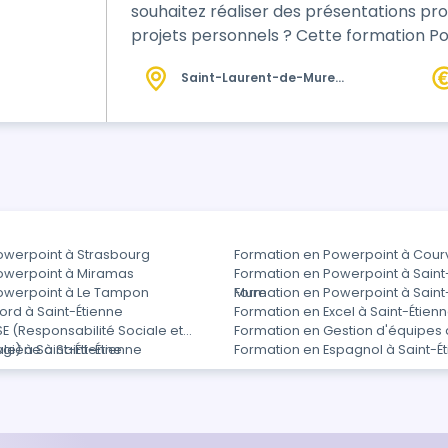
souhaitez réaliser des présentations pro
projets personnels ? Cette formation PowerPoint sur l'initiation est faite pour
vous ! Au cours de cette formation de 2 jours, vous apprendrez à maîtriser les
Saint-Laurent-de-Mure
bases de PowerPoint pour réaliser des p
(69)
Nos formateurs ex…
owerpoint à Strasbourg
Formation en Powerpoint à Courv
owerpoint à Miramas
Formation en Powerpoint à Sain
owerpoint à Le Tampon
Mure
Formation en Powerpoint à Saint
ord à Saint-Étienne
Formation en Excel à Saint-Étien
E (Responsabilité Sociale et
Formation en Gestion d'équipes 
e) à Saint-Étienne
giène à Saint-Étienne
Formation en Espagnol à Saint-É