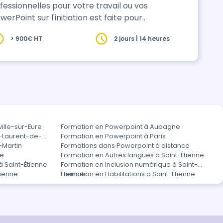
fessionnelles pour votre travail ou vos
> 900€ HT
2 jours | 14 heures
résentations réussies et captivantes.
ille-sur-Eure
Formation en Powerpoint à Aubagne
t-Laurent-de-
Formation en Powerpoint à Paris
-Martin
Formations dans Powerpoint à distance
ne
Formation en Autres langues à Saint-Étienne
à Saint-Étienne
Formation en Inclusion numérique à Saint-
tienne
Étienne
Formation en Habilitations à Saint-Étienne