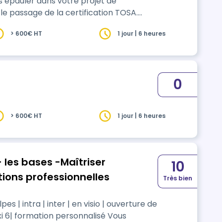
us épauler dans votre projet de
> 600€ HT
1 jour | 6 heures
0
> 600€ HT
1 jour | 6 heures
 les bases -Maîtriser
10
ions professionnelles
Très bien
r | en visio | ouverture de