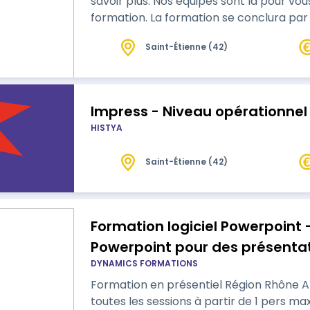
savoir plus. Nos équipes sont là pour vo
formation. La formation se conclura par le passage de la certification TOSA.
Voilà un exemple de programme :
Saint-Étienne (42)
Impress - Niveau opérationnel
HISTYA
Saint-Étienne (42)
Formation logiciel Powerpoint -
Powerpoint pour des présentat
DYNAMICS FORMATIONS
Formation en présentiel Région Rhône Alpes | intra | inte
toutes les sessions à partir de 1 pers maxi 6| formation personnalisé Vous