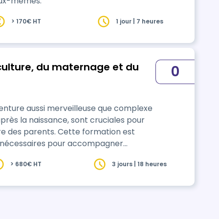
eux-mêmes.
> 170€ HT
1 jour | 7 heures
culture, du maternage et du
0
enture aussi merveilleuse que complexe
près la naissance, sont cruciales pour
e des parents. Cette formation est
és nécessaires pour accompagner
iode décisive, en alliant connaissances
> 680€ HT
3 jours | 18 heures
t une approche bienveillante et
ue famille. Tout au long de …