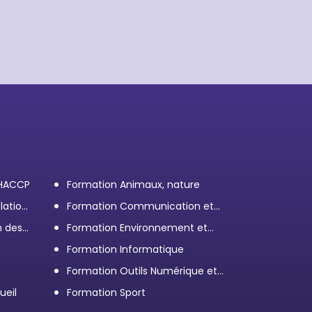
 HACCP
Formation Animaux, nature
lation
Formation Communication et
efficacité personnelle et
n des
Formation Environnement et
professionnelle
démarche RSE
Formation Informatique
Formation Outils Numérique et
e
Bureautique
ueil
Formation Sport