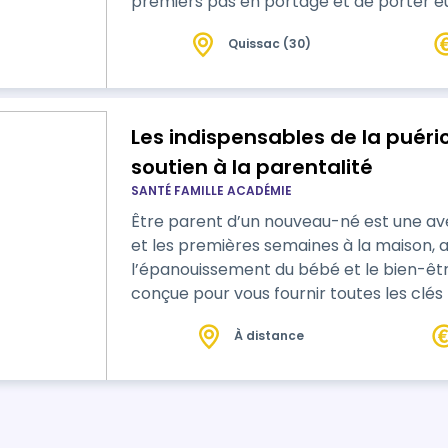
premiers pas en portage et de porter 
Quissac (30)
Les indispensables de la puéri
soutien à la parentalité
SANTÉ FAMILLE ACADÉMIE
Être parent d’un nouveau-né est une av
et les premières semaines à la maison, a
l’épanouissement du bébé et le bien-êtr
conçue pour vous fournir toutes les cl
efficacement les familles dans cette pér
À distance
théoriques et pratiques, et en favorisan
respectueuse de chaq