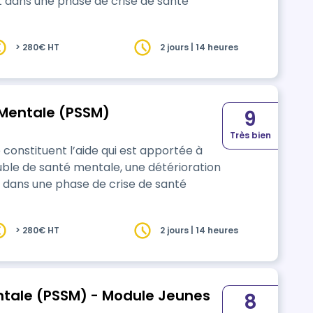
st dans une phase de crise de santé
> 280€ HT
2 jours | 14 heures
 Mentale (PSSM)
9
Très bien
constituent l’aide qui est apportée à
uble de santé mentale, une détérioration
t dans une phase de crise de santé
> 280€ HT
2 jours | 14 heures
ntale (PSSM) - Module Jeunes
8