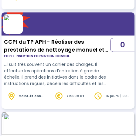
heures
théorique à distance et un un jour de formation
pratique (7h) en présentiel. Vous apprendrez tous
les gestes à respecter, les r…
CCP1 du TP APH - Réaliser des
0
prestations de nettoyage manuel et
FOREZ INSERTION FORMATION CONSEIL
de bionettoyage - RNCP37872BC01
…l suit très souvent un cahier des charges. Il
effectue les opérations d’entretien à grande
échelle. Il prend des initiatives dans le cadre des
instructions reçues, décèle les difficultés et les
transmet à sa hiérarchie. L'agent de propreté et
d'
hygiène
assure des prestations de nettoyage
Saint-Étienne
> 1500€ HT
14 jours | 100
(42)
heures
manuel afin de garantir la propreté et l'hygiène
d'équipements, de surfaces et de locaux.