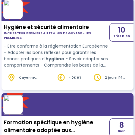
Hygiène et sécurité alimentaire
10
INCUBATEUR PEPINIERE AU FEMININ DE GUYANE - LES
Très bien
PREMIERES
- Être conforme à la réglementation Européenne
- Adopter les bons réflexes pour garantir les
bonnes pratiques d'
hygiène
- Savoir adapter ses
comportements - Comprendre les bases de la
méthode HACCP & la traçabilité - Savoir gérer un
problème (non-conformité, réclamation)
Cayenne
> 0€ HT
2 jours | 14
(973)
heures
Formation spécifique en hygiène
8
alimentaire adaptée aux
Bien