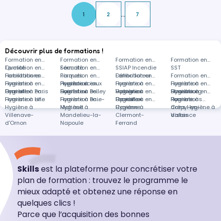
...
1
2
7
Découvrir plus de formations !
Formation en
Formation en
Formation en
Formation en
Qualité
Formation en
Sécurité
Formation en
SSIAP Incendie
SST
Habilitations
Formation en
Risques
Formation en
Défibrillateur
Formation en
Formation en
Hygiène à
Formation en
Psychosociaux
Hygiène à
Formation en
Hygiène à
Formation en
Hygiène à
Formation en
Granville
Hygiène à Paris
Formation en
Saint-Leu
Hygiène à Belley
Formation en
Valognes
Hygiène à
Formation en
Strasbourg
Hygiène à
Formation en
Hygiène à Lille
Formation en
Hygiène à Baie-
Formation en
Cavaillon
Hygiène à
Formation en
Roanne
Hygiène à
Formations
Hygiène à
Mahault
Hygiène à
Cayenne
Hygiène à
Crépy-en-
dans Hygiène à
Villenave-
Mandelieu-la-
Clermont-
Valois
distance
d'Ornon
Napoule
Ferrand
Skills
est la plateforme pour concrétiser votre
plan de formation : trouvez le programme le
mieux adapté et obtenez une réponse en
quelques clics !
Parce que l’acquisition des bonnes