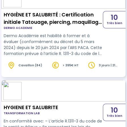
HYGIÈNE ET SALUBRITÉ : Certification
10
initiale Tatouage, piercing, maquillage
Très bien
DERMO ACADEMIE
permanent
Dermo Académie est habilité à former et à
évaluer (conformément au décret du 5 mars
2024) depuis le 20 juin 2024 par l'ARS PACA. Cette
formation prévue à l’article R. 1311-3 du code de la
santé publique est d’une durée minimale de vingt
et une heures réparties sur trois jours, dont 14
Cavaillon (84)
> 395€ HT
3 jours | 21
heures
heures de théorie (Jour 1 et Jour 2) et sept
heures (Jour 3) consacrées à la formation
pratique.
HYGIENE ET SALUBRITE
10
TRANSFORMATION LAB
Très bien
En conformité avec: – L’article R.1311-3 du code de