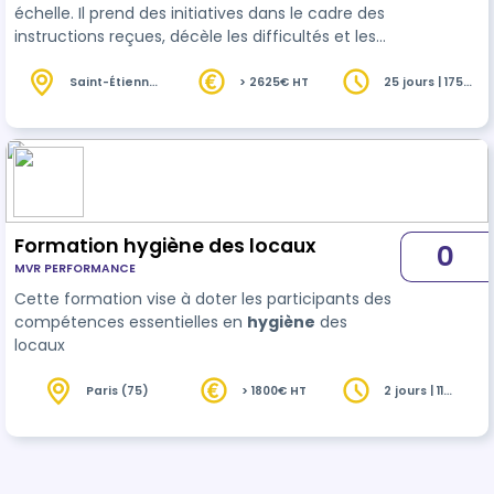
échelle. Il prend des initiatives dans le cadre des
instructions reçues, décèle les difficultés et les
transmet à sa hiérarchie. L'agent de propreté et
d'
hygiène
assure des prestations de nettoyage
Saint-Étienne
> 2625€ HT
25 jours | 175
(42)
heures
mécanisé afin de garantir la propreté et l'hygiène
d'équipements, de surfaces et de locaux.
Formation hygiène des locaux
0
MVR PERFORMANCE
Cette formation vise à doter les participants des
compétences essentielles en
hygiène
des
locaux
Paris (75)
> 1800€ HT
2 jours | 11
heures