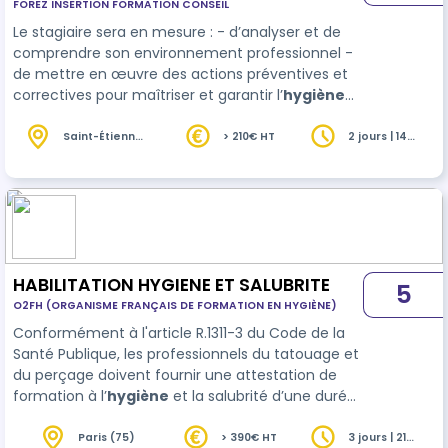
FOREZ INSERTION FORMATION CONSEIL
établissements de restauration
Le stagiaire sera en mesure : - d’analyser et de
commerciale
comprendre son environnement professionnel -
de mettre en œuvre des actions préventives et
correctives pour maîtriser et garantir l’
hygiène
et la sécurité alimentaire : - d'analyser les risques
dont les risques microbiologiques et prendre
Saint-Étienne
> 210€ HT
2 jours | 14
(42)
heures
conscience de ce qu’ils peuvent présenter dans
l’alimentation au niveau d’une collectivité, _
d'aider les personnels de cuisine à progresser
dans …
HABILITATION HYGIENE ET SALUBRITE
5
O2FH (ORGANISME FRANÇAIS DE FORMATION EN HYGIÈNE)
Conformément à l'article R.1311-3 du Code de la
Santé Publique, les professionnels du tatouage et
du perçage doivent fournir une attestation de
formation à l’
hygiène
et la salubrité d’une durée
minimale de vingt et une heures réparties sur
trois jours. Deux jours (14h) de formation
Paris (75)
> 390€ HT
3 jours | 21