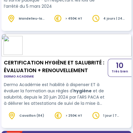
la santé publique – En respectant les lois de
l’arrêté du 5 mars 2024
Mandelieu-la-
> 450€ HT
4 jours | 24
Napoule (06)
heures
CERTIFICATION HYGIÈNE ET SALUBRITÉ :
10
ÉVALUATION + RENOUVELLEMENT
Très bien
DERMO ACADEMIE
Dermo Académie est habilité à dispenser ET à
évaluer la formation aux règles d'
hygiène
et de
salubrité, depuis le 20 juin 2024 par l'ARS PACA et
à délivrer les attestations de suivi de la mise à
jour de la certification. Cette journée de
renouvellement de la certification est organisée
Cavaillon (84)
> 250€ HT
1 jour | 7
heures
en réponse à l’arrêté du 5 Mars 2024 paru a…