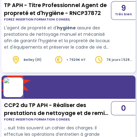
TP APH - Titre Professionnel Agent de
9
propreté et d'hygiène - RNCP37872
Très bien
FOREZ INSERTION FORMATION CONSEIL
L'agent de propreté et d'
hygiène
assure des
prestations de nettoyage manuel et mécanisé
afin de garantir l'hygiène et la propreté de locaux
et d'équipements et préserver le cadre de vie des
usagers. Il adopte une posture de service et
s'adapte à l'utilisation des locaux en prés…
Belley (01)
> 7920€ HT
76 jours | 528
heures
CCP2 du TP APH - Réaliser des
0
prestations de nettoyage et de remise
FOREZ INSERTION FORMATION CONSEIL
en état mécanisés - RNCP37872BC02
… suit très souvent un cahier des charges. Il
effectue les opérations d’entretien à grande