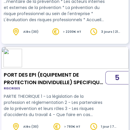
…mentaire de la prévention * Les acteurs internes
et externes de la prévention * La prévention du
risque professionnel au sein de l'entreprise *
L'évaluation des risques professionnels * Accueil
des nouveaux salariés et formation obligatoire à
la
sécurité
* De l'identification du risque à
Alès (30)
> 2200€ HT
3 jours | 21
heures
l'évaluation des risques professionnels *
Documents, registres et affichages obligatoires *
Les obligations et les conséquences des
accidents du travail et maladies professionnelles
* Recherche et élaboration de…
PORT DES EPI (EQUIPEMENT DE
5
PROTECTION INDIVIDUELLE) SPECIFIQUES
RISCRISES
ET EQUIPEMENTS DE SECURITE
PARTIE THEORIQUE 1 - La législation de la
profession et réglementation 2 - Les partenaires
de la prévention et leurs rôles 3 - Les risques
d'accidents du travail 4 - Que faire en cas
d'accident ? 5 - Les conséquences des accidents
du travail 6 - Les différents EPI 7 - La signalisation
Alès (30)
> 780€ HT
1 jour | 7