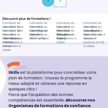
1
2
Découvrir plus de formations !
Formation en
Formation en
Formation en
Formation en
Sécurité à Paris
Formation en
Sécurité à
Formation en
Sécurité à
Formation en
Sécurité à
Formation en
Sécurité à Alès
Formation en
Saint-Agnant
Sécurité à
Formation en
Villenave-
Sécurité à
Formation en
Compiègne
Sécurité à Les
Formations
Sécurité à
Formation en
Delme
Sécurité à
Formation en
d'Ornon
Épinay-sous-
Sécurité à
Formation en
Ulis
dans Sécurité à
Formation en
Saint-Malo
SSIAP Incendie
Formation en
Deuil-la-Barre
SST à Lattes
Sénart
Antony
Habilitations à
distance
Gestes et
Défibrillateur à
Gestion
Lattes
postures et HSE
Lattes
immobilière à
à Lattes
Lattes
Skills
est la plateforme pour concrétiser votre
plan de formation : trouvez le programme le
mieux adapté et obtenez une réponse en
quelques clics !
Parce que l’acquisition des bonnes
compétences est essentielle,
découvrez nos
Organismes de formations de confiance.