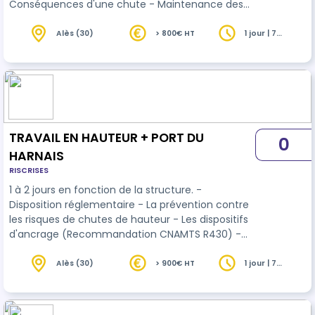
Conséquences d'une chute - Maintenance des
EPI PARTIE PRATIQUE
Alès (30)
> 800€ HT
1 jour | 7
heures
TRAVAIL EN HAUTEUR + PORT DU
0
HARNAIS
RISCRISES
1 à 2 jours en fonction de la structure. -
Disposition réglementaire - La prévention contre
les risques de chutes de hauteur - Les dispositifs
d'ancrage (Recommandation CNAMTS R430) -
Les moyens d'accès et postes de travail avec
protection collective - Evaluation des risques
Alès (30)
> 900€ HT
1 jour | 7
heures
(Echafaudages / travail en hauteur / PEMP) Cas
pratiques