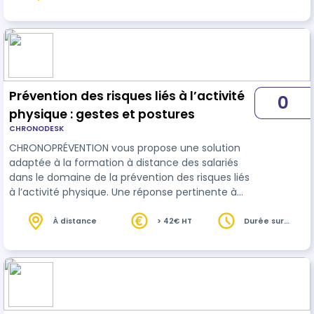
heures
PARTIE PRATIQUE
Prévention des risques liés à l’activité
0
physique : gestes et postures
CHRONODESK
CHRONOPRÉVENTION vous propose une solution
adaptée à la formation à distance des salariés
dans le domaine de la prévention des risques liés
à l’activité physique. Une réponse pertinente à
vos obligations réglementaires. Plus
d’informations au 02.41.20.06.20 Art R4541-8 du
À distance
> 42€ HT
Durée sur
devis
Code du travail : « L’employeur fait bénéficier les
travailleurs dont l’activité comporte des
manutentions manuelles : 1° D’une information
sur les risques qu’ils encourent lorsque les
activités ne sont pas exécutées d’une man…