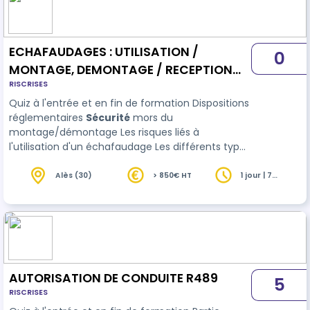
ECHAFAUDAGES : UTILISATION /
0
MONTAGE, DEMONTAGE / RECEPTION
RISCRISES
(fixe ou roulant) R408-R457
Quiz à l'entrée et en fin de formation Dispositions
réglementaires
Sécurité
mors du
montage/démontage Les risques liés à
l'utilisation d'un échafaudage Les différents types
d'échafaudages Gestes et postures Les lignes
électriques ariennes Les équipements de
Alès (30)
> 850€ HT
1 jour | 7
heures
protection individuels Cas pratiques
AUTORISATION DE CONDUITE R489
5
RISCRISES