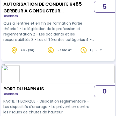
AUTORISATION DE CONDUITE R485
5
GERBEUR A CONDUCTEUR
RISCRISES
ACCOMPAGNANT
Quiz à l'entrée et en fin de formation Partie
théorie 1 - La législation de la profession et
réglementation 2 - Les accidents et les
responsabilités 3 - Les différentes catégories 4 -
La constitution d'un chariot automoteur gerbeur
à conducteur accompagnant 5 - Les règles
Alès (30)
> 820€ HT
1 jour | 7
heures
d'exploitation Partie pratique
PORT DU HARNAIS
0
RISCRISES
PARTIE THEORIQUE - Disposition réglementaire -
Les dispositifs d'ancrage - La prévention contre
les risques de chutes de hauteur -