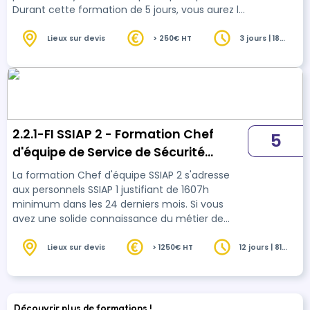
Durant cette formation de 5 jours, vous aurez la
possibilité de réviser les connaissances
règlementaires du SSIAP 1.
Lieux sur devis
> 250€ HT
3 jours | 18
heures
2.2.1-FI SSIAP 2 - Formation Chef
5
d'équipe de Service de Sécurité
incendie et Assistance à personnes
La formation Chef d'équipe SSIAP 2 s'adresse
niveau 2
aux personnels SSIAP 1 justifiant de 1607h
minimum dans les 24 derniers mois. Si vous
avez une solide connaissance du métier de
SSIAP 1 et vous souhaitez manager une équipe,
rejoignez nous !
Lieux sur devis
> 1250€ HT
12 jours | 81
heures
Découvrir plus de formations !