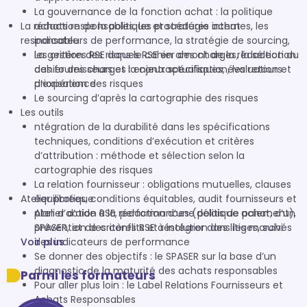
La gouvernance de la fonction achat : la politique
La rédaction de la politique et stratégie achat
achats responsables, les procédures internes, les
responsable
indicateurs de performance, la stratégie de sourcing,
les critères RSE dans le cahier des charges, la sélection
La gestion des risques RSE en amont de la rédaction du
des fournisseurs et la contractualisation, les retours
cahier des charges : enjeux spécifiques, évaluation et
d’expérience
priorisation des risques
Le sourcing d’après la cartographie des risques
Les outils
ntégration de la durabilité dans les spécifications
techniques, conditions d’exécution et critères
d’attribution : méthode et sélection selon la
cartographie des risques
La relation fournisseur : obligations mutuelles, clauses
Atelier pratique
équilibrées, conditions équitables, audit fournisseurs et
plan d’action RSE, performances (délais de paiement),
Atelier d’aide à la rédaction d’une politique achat, d’un
prévention des conflits et résolution des litiges, suivi
SPASER, et de critères RSE à intégrer dans les marchés
Voir plus
des indicateurs de performance
Se donner des objectifs : le SPASER sur la base d’un
diagnostic de la maturité des achats responsables
Parmi les formateurs
Pour aller plus loin : le Label Relations Fournisseurs et
Achats Responsables