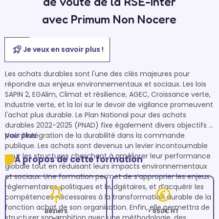
de voûte de la RSE-Inter
avec Primum Non Nocere
Je veux en savoir plus !
Les achats durables sont l'une des clés majeures pour 
répondre aux enjeux environnementaux et sociaux. Les lois 
SAPIN 2, EGAlim, Climat et résilience, AGEC, Croissance verte, 
Industrie verte, et la loi sur le devoir de vigilance promeuvent 
l'achat plus durable. Le Plan National pour des achats 
durables 2022-2025 (PNAD) fixe également divers objectifs 
pour l’intégration de la durabilité dans la commande 
Voir plus
publique. Les achats sont devenus un levier incontournable 
pour les structures cherchant à améliorer leur performance 
À propos de cette formation
globale tout en réduisant leurs impacts environnementaux 
et sociaux. Une formation permet de s’approprier les enjeux 
réglementaires, politiques et budgétaires, et d’acquérir les 
compétences nécessaires à la transformation durable de la 
fonction achat de son organisation. Enfin, elle permettra de 
Béziers
> 650€ HT
structurer son ambition avec une méthodologie, des 