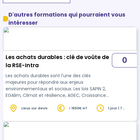
D'autres formations qui pourraient vous
intéresser
Les achats durables : clé de voûte de
0
la RSE-Intra
Les achats durables sont l'une des clés
majeures pour répondre aux enjeux
environnementaux et sociaux. Les lois SAPIN 2,
EGAlim, Climat et résilience, AGEC, Croissance
verte, Industrie verte, et la loi sur le devoir de
vigilance promeuvent l'achat plus durable. Le
Lieux sur devis
> 1650€ HT
1 jour | 7
heures
Plan National pour des achats durables 2022-
2025 (PNAD) fixe également divers objectifs
pour l’intégration de la durabilité dans la
commande publique. Les achats sont devenus