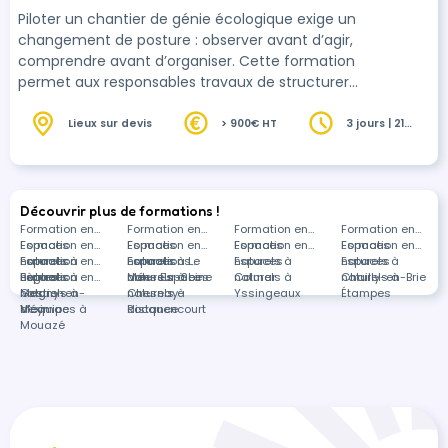
Piloter un chantier de génie écologique exige un
changement de posture : observer avant d’agir,
comprendre avant d’organiser. Cette formation
permet aux responsables travaux de structurer,
planifier et sécuriser leurs chantiers en intégrant
pleinement les dynamiques du vivant, les
Lieux sur devis
> 900€ HT
3 jours | 21
heures
contraintes réglementaires et les réalités
opérationnelles.
Découvrir plus de formations !
Formation en
Formation en
Formation en
Formation en
Espaces
Formation en
Espaces
Formation en
Espaces
Formation en
Espaces
Formation en
naturels à
Espaces
Formation en
naturels à Le
Espaces
Formations
naturels à
Espaces
naturels à
Espaces
Bègles
naturels à
Espaces
Formation en
Mée-sur-Seine
naturels à Le
dans Espaces
Colmar
naturels à
Chailly-en-Brie
naturels à
Magny-en-
naturels à
Gestion
Chesnay-
naturels à
Yssingeaux
Étampes
Vexin
Meymac
d'équipes à
Rocquencourt
distance
Mouazé