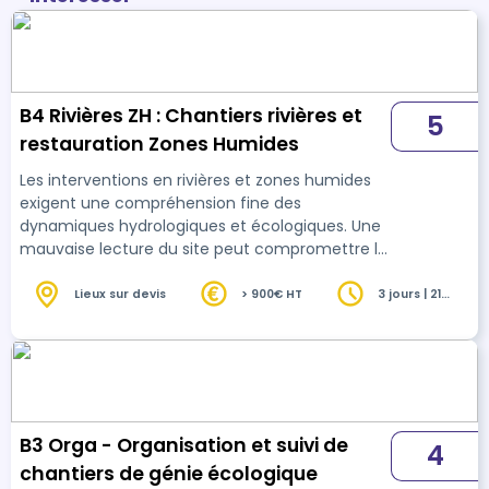
B4 Rivières ZH : Chantiers rivières et
5
restauration Zones Humides
Les interventions en rivières et zones humides
exigent une compréhension fine des
dynamiques hydrologiques et écologiques. Une
mauvaise lecture du site peut compromettre la
fonctionnalité des milieux, générer des non-
conformités réglementaires et fragiliser le
Lieux sur devis
> 900€ HT
3 jours | 21
heures
chantier. Cette formation apporte les repères
techniques et méthodologiques nécessaires
pour intervenir en milieux aquatiques et
humides, en intégrant contraintes hydrauliques,
enjeux écologiques et exigences
réglementaires. Elle permet de …
B3 Orga - Organisation et suivi de
4
chantiers de génie écologique