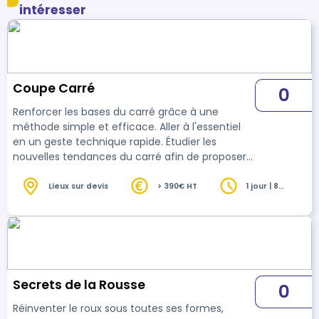
intéresser
Coupe Carré
0
Renforcer les bases du carré grâce à une
méthode simple et efficace. Aller à l'essentiel
en un geste technique rapide. Étudier les
nouvelles tendances du carré afin de proposer
la mode dans vos salons. Analyser la
morphologie pour choisir la coupe carrée qui
Lieux sur devis
> 390€ HT
1 jour | 8
heures
saura révéler votre cliente.
Secrets de la Rousse
0
Réinventer le roux sous toutes ses formes,