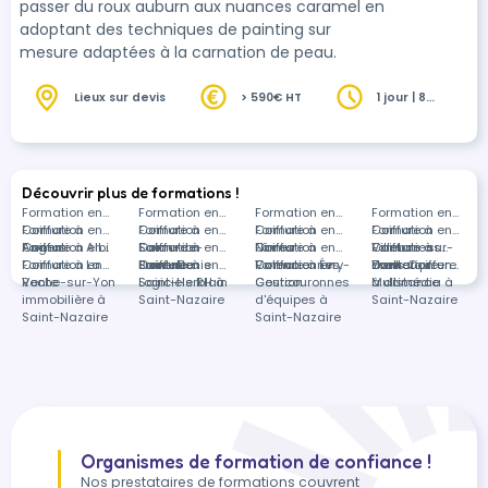
passer du roux auburn aux nuances caramel en
adoptant des techniques de painting sur
mesure adaptées à la carnation de peau.
Lieux sur devis
> 590€ HT
1 jour | 8
heures
Découvrir plus de formations !
Formation en
Formation en
Formation en
Formation en
Coiffure à
Formation en
Coiffure à
Formation en
Coiffure à
Formation en
Coiffure à
Formation en
Angers
Coiffure à Albi
Formation en
Salon-de-
Coiffure à
Formation en
Nîmes
Coiffure à
Formation en
Villebon-sur-
Coiffure à
Formations
Coiffure à La
Formation en
Provence
Saint-Denis
Coiffure à
Formation en
Valenciennes
Coiffure à Évry-
Formation en
Yvette
Dunkerque
dans Coiffure
Formation en
Roche-sur-Yon
Vente
Saint-Herblain
Logiciels RH à
Courcouronnes
Gestion
à distance
Multimédia à
immobilière à
Saint-Nazaire
d'équipes à
Saint-Nazaire
Saint-Nazaire
Saint-Nazaire
Organismes de formation de confiance !
Nos prestataires de formations couvrent