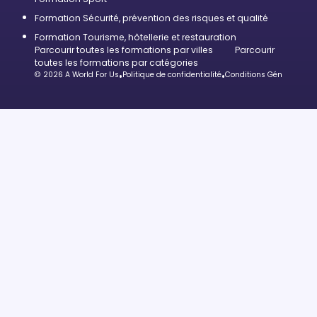
Formation Sécurité, prévention des risques et qualité
Formation Tourisme, hôtellerie et restauration
Parcourir toutes les formations par villes
Parcourir
toutes les formations par catégories
© 2026 A World For Us
•
Politique de confidentialité
•
Conditions Générales d’U