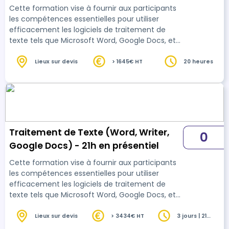
traitement de texte ( Word, Google
pédagogique : Ouvert du lundi au jeudi de 9h00 à 17h00 et le
Cette formation vise à fournir aux participants
vendredi de 9h00 à 12h30. • Par téléphone : 01 89 47 04 52 •
Docs, Writer) - Niveau essentiel - 20h
les compétences essentielles pour utiliser
Par mail : pedagogie@connect-learning.com Votre référent
efficacement les logiciels de traitement de
handicap : Thierry DAHAN • Par téléphone : 01 77 38 18 15 • Par
texte tels que Microsoft Word, Google Docs, et
mail : thierry.dahan@connect-learning.com Excellente
OpenOffice Writer. Le programme est conçu
formation !
pour améliorer les compétences de traitement
Lieux sur devis
> 1645€ HT
20 heures
de texte des apprenants, leur permettant de
créer des documents professionnels de
manière efficace et collaborative. 16h en
visioconférence en individuel + 4h en e-learning
Traitement de Texte (Word, Writer,
0
Google Docs) - 21h en présentiel
Cette formation vise à fournir aux participants
les compétences essentielles pour utiliser
efficacement les logiciels de traitement de
texte tels que Microsoft Word, Google Docs, et
OpenOffice Writer. Le programme est conçu
pour améliorer les compétences de traitement
Lieux sur devis
> 3434€ HT
3 jours | 21
heures
de texte des apprenants, leur permettant de