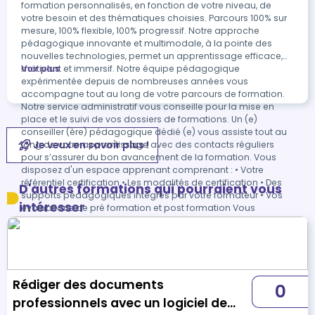
formation personnalisés, en fonction de votre niveau, de
votre besoin et des thématiques choisies. Parcours 100% sur
mesure, 100% flexible, 100% progressif. Notre approche
pédagogique innovante et multimodale, à la pointe des
nouvelles technologies, permet un apprentissage efficace,
motivant et immersif. Notre équipe pédagogique
Voir plus
expérimentée depuis de nombreuses années vous
accompagne tout au long de votre parcours de formation.
Notre service administratif vous conseille pour la mise en
place et le suivi de vos dossiers de formations. Un (e)
conseiller (ère) pédagogique dédié (e) vous assiste tout au
Je veux en savoir plus !
long de votre apprentissage avec des contacts réguliers
pour s’assurer du bon avancement de la formation. Vous
disposez d'un espace apprenant comprenant : • Votre
référentiel certification • Les modalités de certification • Des
D'autres formations qui pourraient vous
supports pédagogiques intégrés par votre formateur • Vos
intéresser
évaluations de pré formation et post formation Vous
trouverez dans cet espace, l’ensemble des documents
nécessaires attestant du bon déroulement de la formation et
des enquêtes de satisfaction. Votre conseiller (ère) vous
guidera pour la prise en main de tous les outils que nous
mettons à votre disposition. Votre service administratif :
Rédiger des documents
Ouvert du lundi au jeudi de 9h00 à 17h00 et le vendredi de
0
9h00 à 12h30. • Par téléphone : 01 89 47 04 52 • Par mail :
professionnels avec un logiciel de
pedagogie@connect-learning.com Votre service