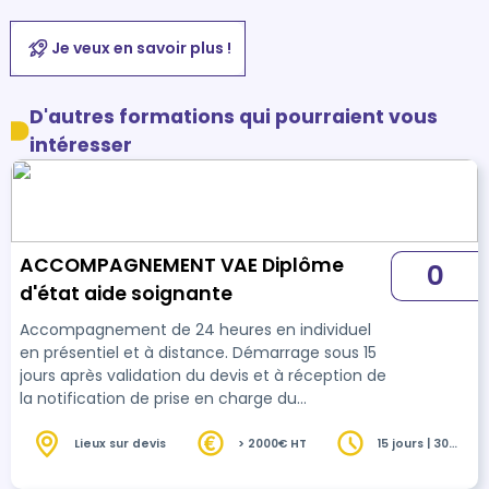
Je veux en savoir plus !
D'autres formations qui pourraient vous
intéresser
ACCOMPAGNEMENT VAE Diplôme
0
d'état aide soignante
Accompagnement de 24 heures en individuel
en présentiel et à distance. Démarrage sous 15
jours après validation du devis et à réception de
la notification de prise en charge du
financement pour une durée globale de 24
heures sur une période moyenne de 3 à 6 mois.
Lieux sur devis
> 2000€ HT
15 jours | 30
heures
Accompagnement personnalisé et adapté aux