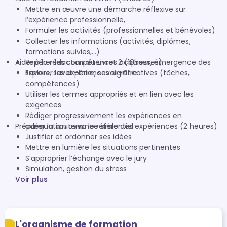
Mettre en œuvre une démarche réflexive sur
l’expérience professionnelle,
Formuler les activités (professionnelles et bénévoles)
Collecter les informations (activités, diplômes,
formations suivies,…)
Aider à la rédaction du Livret 2 (18heures)
Repérer les compétences acquises, émergence des
savoirs, savoir-faire, savoir-être…
Explorer les expériences significatives (tâches,
compétences)
Utiliser les termes appropriés et en lien avec les
exigences
Rédiger progressivement les expériences en
Préparer la soutenance orale des expériences (2 heures)
adéquation avec le référentiel
Justifier et ordonner ses idées
Mettre en lumière les situations pertinentes
S’approprier l’échange avec le jury
Simulation, gestion du stress
Voir plus
L'organisme de formation