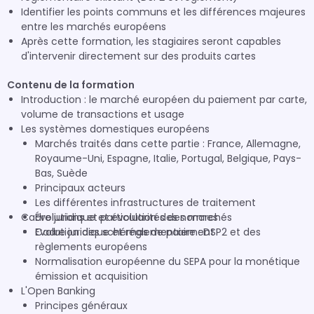
Identifier les points communs et les différences majeures
entre les marchés européens
Après cette formation, les stagiaires seront capables
d'intervenir directement sur des produits cartes
Contenu de la formation
Introduction : le marché européen du paiement par carte,
volume de transactions et usage
Les systèmes domestiques européens
Marchés traités dans cette partie : France, Allemagne,
Royaume-Uni, Espagne, Italie, Portugal, Belgique, Pays-
Bas, Suède
Principaux acteurs
Les différentes infrastructures de traitement
Cadre juridique et évolution des normes
Évolutions et particularités des marchés
Evolution des schémas de paiement
Cadre juridique et réglementaire : DSP2 et des
règlements européens
Normalisation européenne du SEPA pour la monétique
émission et acquisition
L'Open Banking
Principes généraux