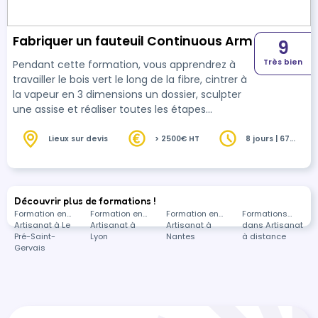
Fabriquer un fauteuil Continuous Arm
9
Très bien
Pendant cette formation, vous apprendrez à
travailler le bois vert le long de la fibre, cintrer à
la vapeur en 3 dimensions un dossier, sculpter
une assise et réaliser toutes les étapes
d'assemblage d'un fauteuil. Vous repartirez
avec votre ouvrage.
Lieux sur devis
> 2500€ HT
8 jours | 67
heures
Découvrir plus de formations !
Formation en
Formation en
Formation en
Formations
Artisanat à Le
Artisanat à
Artisanat à
dans Artisanat
Pré-Saint-
Lyon
Nantes
à distance
Gervais