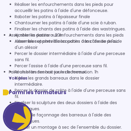
Réaliser les enfourchements dans les pieds pour
accueillir les patins à l'aide d'une défonceuse.
Raboter les patins à l'épaisseur finale
Chantourner les patins à l'aide d'une scie à ruban.
Finaliser les chants des patins à l'aide des wastringues.
Assembler le dossier - 20h
Ajuster les patins aux enfourchements dans les pieds
Assembler et cheviller les patins à la colle de peau
Aléser les supports d'accoudoirs dans l'assise à l'aide
d'un alésoir
Percer le dossier intermédiaire à l'aide d'une perceuse
sans fil.
Percer l'assise à l'aide d'une perceuse sans fil.
Faire un bilan des huit jours de formation. 1h
Réaliser les tenons sur les barreaux.
Voir plus
Aléser les grands barreaux dans le dossier
intermédiaire.
Percer le dossier de crête à l'aide d'une perceuse sans
Parmi les formateurs
fil.
Finaliser la sculpture des deux dossiers à l'aide des
wastringues.
Finaliser le façonnage des barreaux à l'aide des
wastringues.
Réaliser un montage à sec de l'ensemble du dossier.