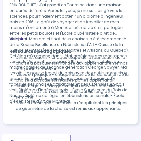
Félix BOUCHET : J'ai grandi en Touraine, dans une maison
entourée de forêts. Après le lycée, je me suis dirigé vers les
sciences, pour finalement obtenir un diplôme d'ingénieur
bois en 2016. Le goût de voyager et de travailler de mes
mains m'ont amené à Montréal où ma vie était partagée
entre les petits boulots et l'Ecole d'Ebénisterie d'Art de
Montréal. Mon projet final, deux chaises, a été récompensé
Voir plus
de la Bourse Excellence en Ebénisterie d'Art - Caisse de la
Culture et MMAQ (Musée des Maîtres et Artisans du Québec).
Ressources pédagogiques
Cet élan m'a amené dans l'état américain des montagnes
Démonstrations - chaque étape de la fabrication de la
vertes, le Vermont. J'y ai passé 15 mois, dans l'atelier du
chaise à bascule est montrée aux apprenants en temps
maître chaisier de seconde génération George Sawyer. Ma
réal par le formateur
sensibilité pour le travail du bois avec des outils manuels a
Mises en pratique - chaque étape de la fabrication de la
grandi. Aujourd'hui, je vis de nouveau en Touraine. J'y
chaise à bascule est réalisée par les apprenants
fabrique des chaises artisanales et des ustensiles en bois
Bibliothèque - un large éventail de livres spécialisés est
vert. Diplôme d'ingénieur bois - École Supérieure du Bois de
mis à disposition des étudiants tout au long de la
Nantes Diplôme collégial en ébénisterie artisanale - École
semaine.
d'ébénisterie d'Art de Montréal
Dossier technique - un dossier récapitulant les principes
de géométrie de la chaise est remis aux apprenants.