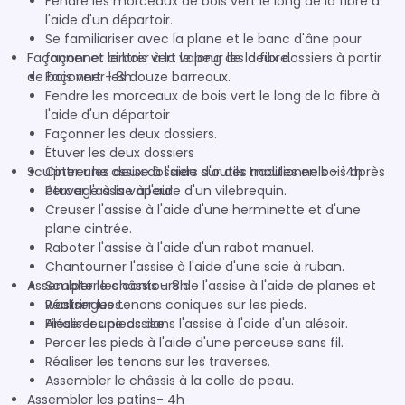
Fendre les morceaux de bois vert le long de la fibre à
l'aide d'un départoir.
Se familiariser avec la plane et le banc d'âne pour
Façonner et cintrer à la vapeur les deux dossiers à partir
façonner le bois vert le long de la fibre.
de bois vert - 8h
Façonner les douze barreaux.
Fendre les morceaux de bois vert le long de la fibre à
l'aide d'un départoir
Façonner les deux dossiers.
Étuver les deux dossiers
Sculpter une assise à l'aide d'outils traditionnels - 14h
Cintrer les deux dossiers sur des moules en bois après
étuvage à la vapeur.
Percer l'assise à l'aide d'un vilebrequin.
Creuser l'assise à l'aide d'une herminette et d'une
plane cintrée.
Raboter l'assise à l'aide d'un rabot manuel.
Chantourner l'assise à l'aide d'une scie à ruban.
Assembler le châssis - 8h
Sculpter les contours de l'assise à l'aide de planes et
wastringues.
Réaliser les tenons coniques sur les pieds.
Finaliser une assise
Aléser les pieds dans l'assise à l'aide d'un alésoir.
Percer les pieds à l'aide d'une perceuse sans fil.
Réaliser les tenons sur les traverses.
Assembler le châssis à la colle de peau.
Assembler les patins- 4h