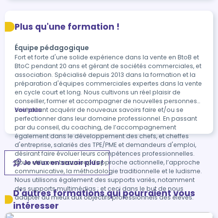
Plus qu'une formation !
Équipe pédagogique
Fort et forte d'une solide expérience dans la vente en BtoB et
BtoC pendant 20 ans et gérant de sociétés commerciales, et
association. Spécialisé depuis 2013 dans la formation et la
préparation d'équipes commerciales expertes dans la vente
en cycle court et long. Nous cultivons un réel plaisir de
conseiller, former et accompagner de nouvelles personnes
souhaitant acquérir de nouveaux savoirs faire et/ou se
Voir plus
perfectionner dans leur domaine professionnel. En passant
par du conseil, du coaching, de l’accompagnement
également dans le développement des chefs, et cheffes
d'entreprise, salariés des TPE/PME et demandeurs d'emploi,
désirant faire évoluer leurs compétences professionnelles.
Je veux en savoir plus !
Nous utilisons beaucoup l’approche actionnelle, l’approche
communicative, la méthodologie traditionnelle et le ludisme.
Nous utilisons également des supports variés, notamment
des supports multimédias ; et ceci dans le but de nous
D'autres formations qui pourraient vous
adapter au mieux aux objectifs professionnels des élèves.
intéresser