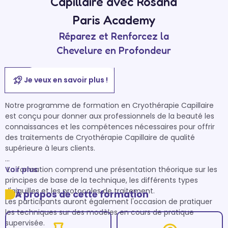
Capillaire avec Rosana
Paris Academy
Réparez et Renforcez la
Chevelure en Profondeur
Je veux en savoir plus !
Notre programme de formation en Cryothérapie Capillaire 
est conçu pour donner aux professionnels de la beauté les 
connaissances et les compétences nécessaires pour offrir 
des traitements de Cryothérapie Capillaire de qualité 
supérieure à leurs clients.

 La formation comprend une présentation théorique sur les 
Voir plus
principes de base de la technique, les différents types 
d'aiguilles et les protocoles de traitement. 

À propos de cette formation
Les participants auront également l'occasion de pratiquer 
les techniques sur des modèles en cours de pratique 
supervisée.
