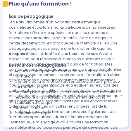
Plus qu'une formation !
Équipe pédagogique
Léa Raïs , diplômée d'un baccalauréat esthétique
cosmétique et parfumerie, j'ai participé à de nombreuses
formations afin de me spécialiser dans ce domaine et
devenir une formatrice expérimentée . Fière de diriger ce
centre de formation, en tant que seule membre de l'équipe
pédagogique, je vous assure une formation de qualité,
personnalisée et adaptée à vos besoins. Je suis à votre
Voir plus
disposition pour répondre à toutes vos questions et vous
guider tout au long de votre parcours de formation. Mes
Ressources pédagogiques
compétences pédagogiques incluent la capacité à planifier
Accueil des apprenants dans une salle dédiée à la
et organiser efficacement les séances de formation, à utiliser
formation
des méthodes d'enseignement innovantes et interactives
Contenu de la formation (présentations, théorie, pratique
pour favoriser l'apprentissage, et à évaluer les résultats des
sur modèle, etc)
participants pour identifier les domaines où ils ont besoin de
Matériel pédagogiques (livrets de formations, matériels
plus d’attention. Je suis également habituée à communiquer
nécessaire à la prestation blanchiment dentaire)
efficacement avec les participants pour les encadrer et les
Evaluation théorique
aider à surmonter les difficultés rencontrées lors de la
Mise en situation
formation. Le centre de formation propose également des
Evaluation pratique
formations spécialisées dans différents domaines de
l'esthétique, je m'engage à vous fournir une formation
complète et à jour pour vous permettre de développer vos