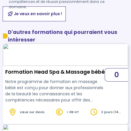
compétences et de réussir passionnément dans ce
domaine.
Je veux en savoir plus !
D'autres formations qui pourraient vous
intéresser
Formation Head Spa & Massage bébé
0
Notre programme de formation en massage
bébé est conçu pour donner aux professionnels
de la beauté les connaissances et les
compétences nécessaires pour offrir des
prestations de massage bébé de qualité
supérieure à leurs clients et savoir organiser et
Lieux sur devis
> 0€ HT
2 jours | 14
heures
animer un atelier d’apprentissage parental. La
formation comprend une présentation
théorique sur les principes de base de la