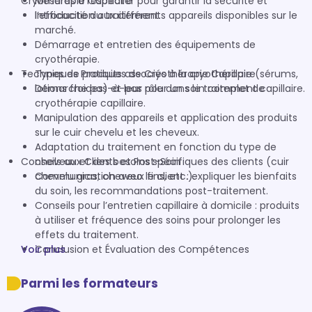
Cryothérapie Capillaire
Mesures à respecter pour garantir la sécurité et
l’efficacité du traitement.
Introduction aux différents appareils disponibles sur le
marché.
Démarrage et entretien des équipements de
cryothérapie.
Techniques Pratiques de Cryothérapie Capillaire
Types de produits associés à la cryothérapie (sérums,
lotions froides) et leur rôle dans le traitement capillaire.
Démarche pas-à-pas pour un soin complet de
cryothérapie capillaire.
Manipulation des appareils et application des produits
sur le cuir chevelu et les cheveux.
Adaptation du traitement en fonction du type de
Conseils aux Clients et Post-Soin
cheveux et des besoins spécifiques des clients (cuir
chevelu gras, cheveux fins, etc.).
Communication avec le client : expliquer les bienfaits
du soin, les recommandations post-traitement.
Conseils pour l’entretien capillaire à domicile : produits
à utiliser et fréquence des soins pour prolonger les
effets du traitement.
Voir plus
Conclusion et Évaluation des Compétences
Parmi les formateurs