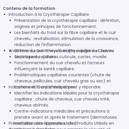
Contenu de la formation
Introduction à la Cryothérapie Capillaire
Présentation de la cryothérapie capillaire : définition,
origines et principes de fonctionnement.
Les bienfaits du froid sur la fibre capillaire et le cuir
chevelu : revitalisation, stimulation de la croissance,
réduction de l'inflammation.
Anatomie du Cuir Chevelu et Physiologie du Cheveu
Différence entre cryothérapie capillaire et autres
techniques capillaires.
Structure du cheveu : cuticule, cortex, moelle.
Fonctionnement du cuir chevelu et facteurs
influençant la santé capillaire.
Problématiques capillaires courantes (chute de
cheveux, pellicules, cuir chevelu gras ou sec) et
Indications et Contre-indications
comment la cryothérapie peut y répondre.
Identifier les indications idéales pour la cryothérapie
capillaire : chute de cheveux, cuir chevelu irrité,
cheveux abîmés.
Contre-indications médicales et précautions à
prendre avant et après le traitement (dermatoses,
Présentation des Appareils et des Produits Utilisés en
maladies auto-immunes, etc.).