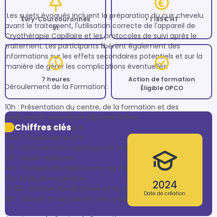
 Les sujets évoqués incluent la préparation du cuir chevelu 
Évry-Courcouronnes
> 1 185€ HT
avant le traitement, l'utilisation correcte de l'appareil de 
91
Cryothérapie Capillaire et les protocoles de suivi après le 
traitement. Les participants libèrent également des 
informations sur les effets secondaires potentiels et sur la 
manière de gérer les complications éventuelles.

7 heures
Action de formation
Déroulement de la Formation :

Éligible OPCO
10h : Présentation du centre, de la formation et des 
participants avec petit-déjeuner offert.

Chiffres clés
10h30 : Cours théorique.

11h45 : Évaluation écrite 

12h : Démonstration pratique sur modèle.

13h : Pause-déjeuner.

14h : Pratique des apprenants sur modèles.

15h : Évaluation pratique

2024
17h30 : Remise des diplômes et du matériel.

Date de création
18h : Clôture de la journée avec goûter offert.
