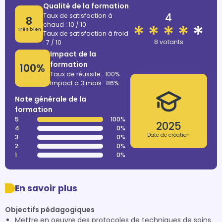
Qualité de la formation
4
Taux de satisfaction à
8
chaud : 10 / 10
Très bien
Taux de satisfaction à froid
8 votants
: 7 / 10
Impact de la
formation
100%
Taux de réussite : 100%
Impact à 3 mois : 86%
Note générale de la
formation
5
100%
2025
4
0%
Date de création
3
0%
2
0%
1
0%
En savoir plus
Objectifs pédagogiques
Mettre en oeuvre des protocoles de techniques de soins