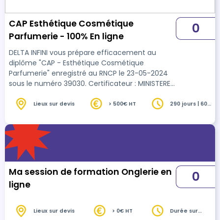
CAP Esthétique Cosmétique
0
Parfumerie - 100% En ligne
DELTA INFINI vous prépare efficacement au
diplôme "CAP - Esthétique Cosmétique
Parfumerie" enregistré au RNCP le 23-05-2024
sous le numéro 39030. Certificateur : MINISTERE
DE L'EDUCATION NATIONALE ET DE LA JEUNESSE
Lieux sur devis
> 500€ HT
290 jours | 600
heures
Ma session de formation Onglerie en
0
ligne
Lieux sur devis
> 0€ HT
Durée sur
devis