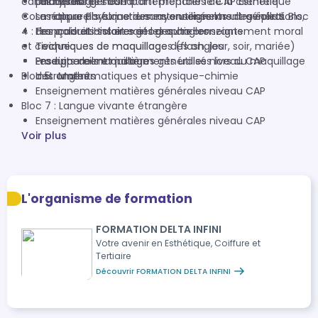
candidats libres souhaitant préparer le CAP Esthétique
La mélano genèse
phanères
Les typologies comportementales de la clientèle
Cosmétique Parfumerie sans enseignement général. Bloc
La nature physique des rayonnements ultraviolets
Les appareils et instruments utilisés lors des épilations,
4 : Français et Histoire-géographie-enseignement moral
Les produits solaires et les auto bronzants
des colorations et soins des ongles
et civique
Techniques de maquillages (flash, jour, soir, mariée)
Techniques de maquillage des ongles
Produits de maquillage
Les appareils et instruments utilisés lors du maquillage
Enseignement matières générales niveau CAP
Bloc 5 : Mathématiques et physique-chimie
Instruments
des ongles
Enseignement matières générales niveau CAP
Bloc 7 : Langue vivante étrangère
Enseignement matières générales niveau CAP
Voir plus
L'organisme de formation
FORMATION DELTA INFINI
Votre avenir en Esthétique, Coiffure et
Tertiaire
Découvrir FORMATION DELTA INFINI