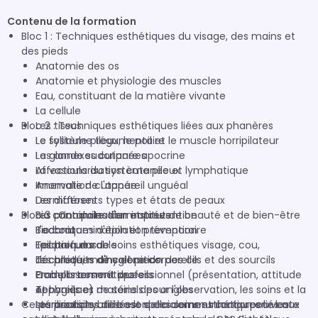
Contenu de la formation
Bloc 1 : Techniques esthétiques du visage, des mains et
des pieds
Anatomie des os
Anatomie et physiologie des muscles
Eau, constituant de la matière vivante
La cellule
Bloc 2 : Techniques esthétiques liées aux phanères
Les tissus
Le système tégumentaire
Le follicule pileux, le poil et le muscle horripilateur
Les annexes cutanées
La glande sudoripare apocrine
La vascularisation cutanée et lymphatique
Affections du système pileux
Innervation cutanée
Anomalie de l'appareil unguéal
Les différents types et états de peaux
Dermatoses
Bloc 3 : Conduite d'un institut de beauté et de bien-être
Les principales dermatoses
Bio contamination et prévention
Bio contamination et prévention
Techniques d'épilation temporaire
L'odorat
Techniques de soins esthétiques visage, cou,
Epilation durable
Les parfums
décolleté, mains et pieds
Techniques de coloration des cils et des sourcils
Les produits d'hygiène corporelle
Produits cosmétiques
Embellissement des cils
Comportement professionnel (présentation, attitude
Appareils et matériels pour l'observation, les soins et la
Techniques de soins des ongles
et hygiène)
Ce parcours hybride est spécialement conçu pour les
stérilisation
Les produits utilisés lors des soins esthétiques liés aux
Les principes de base de la communication en vente