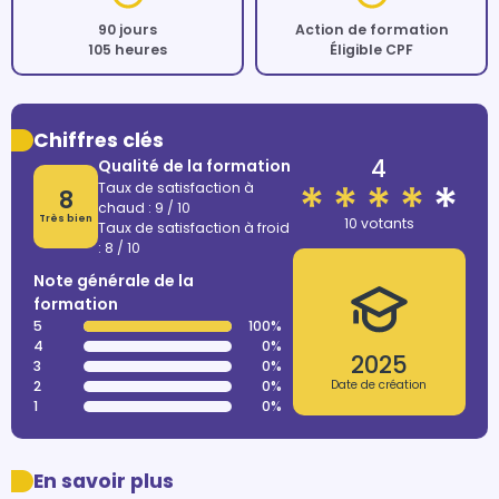
90 jours
Action de formation
105 heures
Éligible CPF
Chiffres clés
4
Qualité de la formation
Taux de satisfaction à
8
chaud : 9 / 10
Très bien
10 votants
Taux de satisfaction à froid
: 8 / 10
Note générale de la
formation
5
100%
4
0%
2025
3
0%
2
0%
Date de création
1
0%
En savoir plus