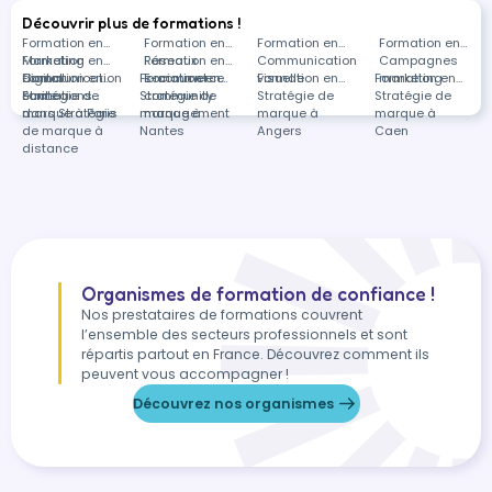
Découvrir plus de formations !
Formation en
Formation en
Formation en
Formation en
Marketing
Formation en
Réseaux
Formation en
Communication
Campagnes
digital
Communication
Formation en
Formation en
sociaux et
E-commerce
visuelle
Formation en
Formation en
marketing
écrite
Stratégie de
Formations
Stratégie de
community
Stratégie de
Stratégie de
marque à Paris
dans Stratégie
marque à
management
marque à
marque à
de marque à
Nantes
Angers
Caen
distance
Organismes de formation de confiance !
Nos prestataires de formations couvrent
l’ensemble des secteurs professionnels et sont
répartis partout en France. Découvrez comment ils
peuvent vous accompagner !
Découvrez nos organismes