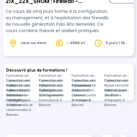
21X_22X_SHOM : Firewall -
Configuration & Management et
Ce cours de cinq jours forme à la configuration,
Panorama - NGFW Management
au management, et à l’exploitation des firewalls
de nouvelle génération Palo Alto Networks. Ce
(Extrait)
cours combine théorie et ateliers pratiques.
Lieux sur devis
> 4015€ HT
5 jours | 35
heures
Découvrir plus de formations !
Formation en
Formation en
Formation en
Formation en
Cybersécurité
Formation en
Cybersécurité
Formation en
Cybersécurité
Formation en
Cybersécurité
Formation en
à Lille
Cybersécurité
Formation en
à Paris
Cybersécurité
Formation en
à Toulouse
Cybersécurité
Formations
à
Cybersécurité
à Marseille
Cybersécurité
Formation en
à Mougins
Cybersécurité
Formation en
à Malakoff
dans
Formation en
Châteauneuf-
à Bordeaux
Formation en
à Clermont-
Réseaux
Formation en
à Villeurbanne
Management
Cybersécurité
Devenir
du-Rhône
Gestion
Ferrand
informatiques
Intelligence
transversal à
à distance
manager à
d'équipes à
à Bièvres
émotionnelle et
Bièvres
Bièvres
Bièvres
relationnelle à
Bièvres