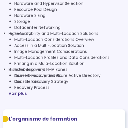
Hardware and Hypervisor Selection
Resource Pool Design
Hardware Sizing
Storage
Datacenter Networking
High-Availability and Multi-Location Solutions
Security
Multi-Location Considerations Overview
Access in a Multi-Location Solution
Image Management Considerations
Multi-Location Profiles and Data Considerations
Printing in a Multi-Location Solution
Disaster Recovery
Site Design and FMA Zones
Active Directory and Azure Active Directory
Disaster Recover Levels
Considerations
Disaster Recovery Strategy
Recovery Process
Voir plus
L'organisme de formation