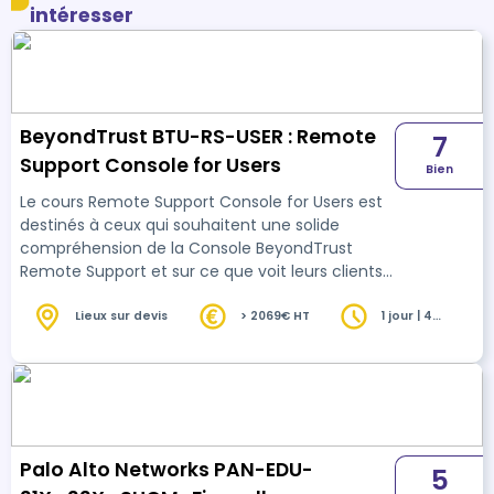
intéresser
BeyondTrust BTU-RS-USER : Remote
7
Support Console for Users
Bien
Le cours Remote Support Console for Users est
destinés à ceux qui souhaitent une solide
compréhension de la Console BeyondTrust
Remote Support et sur ce que voit leurs clients
lors d'une session d'assistance. Au cours de
cette formation, les participants acquerront des
Lieux sur devis
> 2069€ HT
1 jour | 4
heures
connaissances en matière de lancement de
session, d'outils de dépannage, de gestion de
session et d'autres fonctionnalités d'assistance.
Palo Alto Networks PAN-EDU-
5