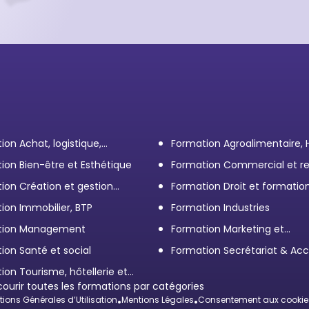
ion Achat, logistique,
Formation Agroalimentaire,
ort
ion Bien-être et Esthétique
Formation Commercial et re
client
ion Création et gestion
Formation Droit et formatio
eprise
Élus
ion Immobilier, BTP
Formation Industries
tion Management
Formation Marketing et
Communication d'entrepris
ion Santé et social
Formation Secrétariat & Acc
ion Tourisme, hôtellerie et
ration
courir toutes les formations par catégories
ions Générales d’Utilisation
•
Mentions Légales
•
Consentement aux cookie