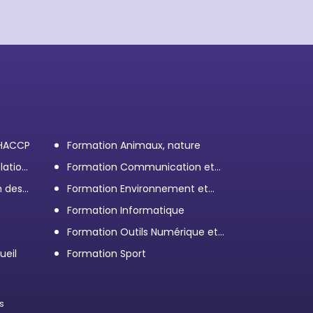
 HACCP
Formation Animaux, nature
lation
Formation Communication et
efficacité personnelle et
n des
Formation Environnement et
professionnelle
démarche RSE
Formation Informatique
Formation Outils Numérique et
e
Bureautique
ueil
Formation Sport
s