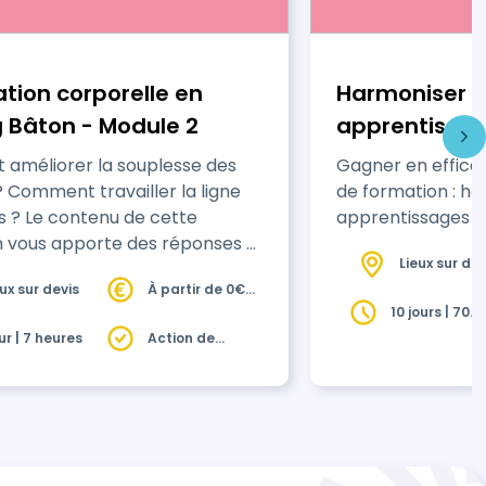
tion corporelle en
Harmoniser l
g Bâton - Module 2
apprentissag
améliorer la souplesse des
Gagner en effica
igne
de formation : ha
 ? Le contenu de cette
ap
n vous apporte des réponses à
Lieux sur dev
ions et vous offre un panel
eux sur devis
À partir de 0€
es à réinvestir dans vos
HT
10 jours | 70
ments. Grâce à cette
heures
our | 7 heures
Action de
, vos athlètes vont être plus
formation
nts !