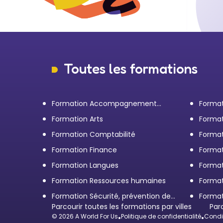
Toutes les formations
Formation Accompagnement
Format
personnel et Bilan de
transp
Formation Arts
Format
compétences
Formation Comptabilité
Format
d'entr
Formation Finance
Format
Formation Langues
Forma
Formation Ressources humaines
Format
Formation Sécurité, prévention des
Format
risques et qualité
Parcourir toutes les formations par villes
restau
Par
© 2026 A World For Us
•
Politique de confidentialité
•
Condit