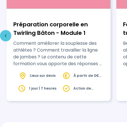
Préparation corporelle en
F
Twirling Bâton - Module 1
t
d
Comment améliorer la souplesse des
B
athlètes ? Comment travailler la ligne
alter
de jambes ? Le contenu de cette
o
formation vous apporte des réponses à
a
ces questions et vous offre un panel
v
Lieux sur devis
À partir de 0€
d'exercices à réinvestir dans vos
s
HT
entraînements. Grâce à cette
e
1 jour | 7 heures
Action de
formation, vos athlètes vont être plus
s
formation
performants !
s