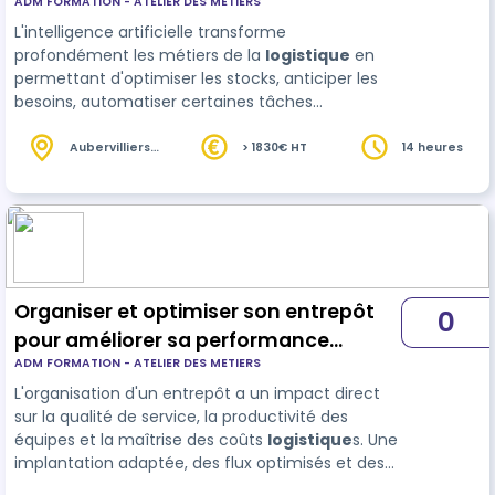
ADM FORMATION - ATELIER DES METIERS
artificielle
L'intelligence artificielle transforme
profondément les métiers de la
logistique
en
permettant d'optimiser les stocks, anticiper les
besoins, automatiser certaines tâches
administratives et améliorer la prise de décision.
Cette formation permet aux professionnels de la
Aubervilliers
> 1830€ HT
14 heures
(93)
logistique et de la supply chain de découvrir les
usag…
Organiser et optimiser son entrepôt
0
pour améliorer sa performance
ADM FORMATION - ATELIER DES METIERS
logistique
L'organisation d'un entrepôt a un impact direct
sur la qualité de service, la productivité des
équipes et la maîtrise des coûts
logistique
s. Une
implantation adaptée, des flux optimisés et des
méthodes de stockage efficaces permettent de