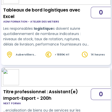
Tableaux de bord logistiques avec
0
Excel
ADM FORMATION - ATELIER DES METIERS
Les responsables
logistique
s doivent suivre
quotidiennement de nombreux indicateurs :
niveaux de stock, taux de rotation, ruptures,
délais de livraison, performance fournisseurs ou
encore qualité des inventaires. Cette formation
permet de maîtriser les fonctionnalités av…
Aubervilliers
> 1690€ HT
14 heures
(93)
Titre professionnel : Assistant(e)
0
Import-Export - 200h
NEXT FORMA
…ercialisation de biens ou de services sur les