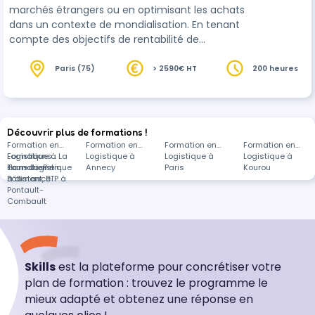
marchés étrangers ou en optimisant les achats
dans un contexte de mondialisation. En tenant
compte des objectifs de rentabilité de
l'entreprise, il coordonne et gère les opérations
administratives,
logistique
s et commerciales à
Paris (75)
> 2590€ HT
200 heures
l'international. Dans le respect de la législation
(droit des échanges commerciaux, normes
applicables), il veille au bon déroulement du
traitement et du suivi des commandes depuis
Découvrir plus de formations !
l'élaboration de l'offre au client ou la con…
Formation en
Formation en
Formation en
Formation en
Logistique à La
Formations
Logistique à
Logistique à
Logistique à
Tour-du-Pin
dans Logistique
Formation en
Annecy
Paris
Kourou
à distance
Bâtiment, BTP à
Pontault-
Combault
Skills
est la plateforme pour concrétiser votre
plan de formation : trouvez le programme le
mieux adapté et obtenez une réponse en