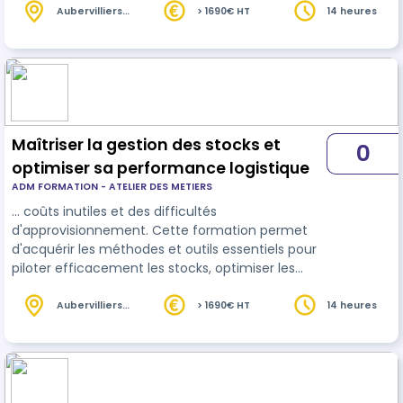
réduire les temps de déplacement, limiter les
Aubervilliers
> 1690€ HT
14 heures
(93)
erreurs et améliorer la gestion des stocks. Cette
formation apporte les outils et méthodes indisp…
Maîtriser la gestion des stocks et
0
optimiser sa performance logistique
ADM FORMATION - ATELIER DES METIERS
… coûts inutiles et des difficultés
d'approvisionnement. Cette formation permet
d'acquérir les méthodes et outils essentiels pour
piloter efficacement les stocks, optimiser les
approvisionnements et améliorer la performance
globale de la chaîne
logistique
. Les participants
Aubervilliers
> 1690€ HT
14 heures
(93)
apprendront à analyser les besoins, définir les
niveaux de stock adaptés et exploiter un logiciel
de gestion interne, Excel ou tout autre outil de
suivi afin de sécuriser les approvisionnements et
faciliter le pilotage des st…