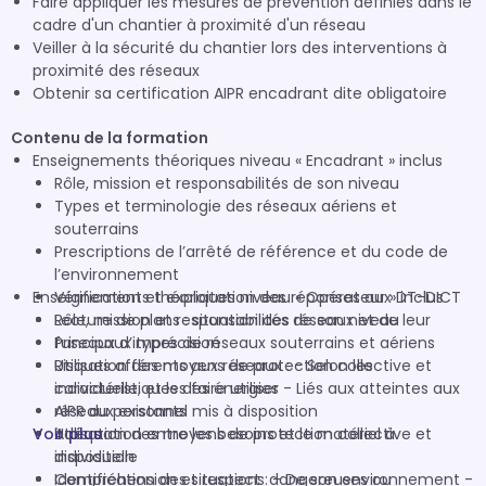
Faire appliquer les mesures de prévention définies dans le
cadre d'un chantier à proximité d'un réseau
Veiller à la sécurité du chantier lors des interventions à
proximité des réseaux
Obtenir sa certification AIPR encadrant dite obligatoire
Contenu de la formation
Enseignements théoriques niveau « Encadrant » inclus
Rôle, mission et responsabilités de son niveau
Types et terminologie des réseaux aériens et
souterrains
Prescriptions de l’arrêté de référence et du code de
l’environnement
Enseignements théoriques niveau « Opérateur » inclus
Vérification et exploitation des réponses aux DT-DICT
Lecture de plans : situation des réseaux et de leur
Rôle, mission et responsabilités de son niveau
fuseaux d’imprécision
Principaux types de réseaux souterrains et aériens
Utilisation des moyens de protection collective et
Risques afférents aux réseaux : - Selon les
individuelle, et les faire utiliser
caractéristiques des énergies - Liés aux atteintes aux
AIPR du personnel mis à disposition
réseaux existants
Voir plus
Adéquation entre les besoins et le matériel à
Utilisation des moyens de protection collective et
disposition
individuelle
Identification des situations dangereuses ou
Compréhension et respect : - De son environnement -