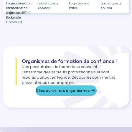
Logistique à La
Formations
Logistique à
Logistique à
Logistique à
Tour-du-Pin
dans
Formation en
Annecy
Paris
Kourou
Logistique à
Bâtiment, BTP à
distance
Pontault-
Combault
Organismes de formation de confiance !
Nos prestataires de formations couvrent
l’ensemble des secteurs professionnels et sont
répartis partout en France. Découvrez comment ils
peuvent vous accompagner !
Découvrez nos organismes