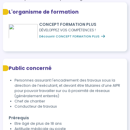
inattendues
Des marquages-piquetages - Des signes avertisseurs
Règles d’arrêt de chantier
et indicateurs - Des moyens de repérage - Du terrain
L'organisme de formation
Accès aux ouvrages de sécurité
Identification des situations dangereuses ou
Constat contradictoire d’anomalie ou de dommage
inattendues
CONCEPT FORMATION PLUS
Préparation des relevés topographiques de réseaux
Imprécision du positionnement des ouvrages et de la
DÉVELOPPEZ VOS COMPÉTENCES !
technique utilisée
Découvrir CONCEPT FORMATION PLUS
Maintien de l’intégrité et du tracé des réseaux
existants
Public concerné
Personnes assurant l'encadrement des travaux sous la
direction de l’exécutant, et devant être titulaires d’une AIPR
pour pouvoir travailler sur ou à proximité de réseaux
(généralement enterrés)
Chef de chantier
Conducteur de travaux
Prérequis
Etre âgé de plus de 18 ans
Aptitude médicale au poste