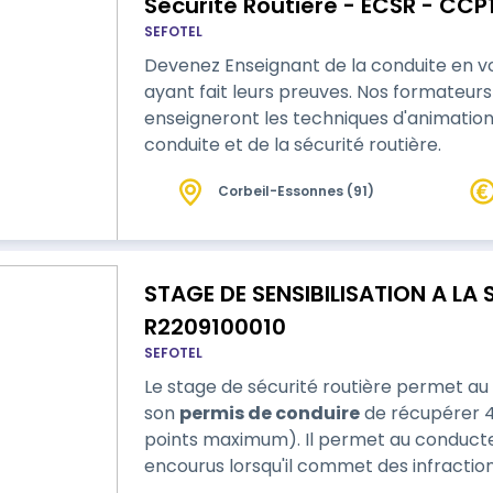
Sécurité Routière - ECSR - CCP
SEFOTEL
Devenez Enseignant de la conduite en v
ayant fait leurs preuves. Nos formateu
enseigneront les techniques d'animation
conduite et de la sécurité routière.
Corbeil-Essonnes (91)
STAGE DE SENSIBILISATION A LA 
R2209100010
SEFOTEL
Le stage de sécurité routière permet au
son
permis de conduire
de récupérer 4
points maximum). Il permet au conducte
encourus lorsqu'il commet des infractions au Code
sécurité routière se déroule sur une…