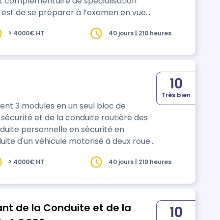
at complémentaire de spécialisation
n est de se préparer à l’examen en vue
aire de spécialisation 2 ROUES (CCS 2
> 4000€ HT
40 jours | 210 heures
nant de la conduite des véhicules à 2
10
Très bien
nt 3 modules en un seul bloc de
> 4000€ HT
40 jours | 210 heures
nt de la Conduite et de la
10