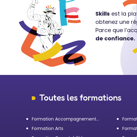
Skills
est la pl
obtenez une ré
Parce que l’ac
de confiance.
Toutes les formations
Formation Accompagnement
Format
personnel et Bilan de
transp
Formation Arts
Format
compétences