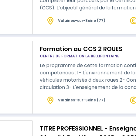
compléter leur parcours par le certific
(CCS). L’objectif général de la formatio
de l’obtention du certificat complément
Vulaines-sur-Seine (77)
ROUES) et ainsi se spécialiser en enseig
roues motorisés.
Formation au CCS 2 ROUES
CENTRE DE FORMATION LA BELLIFONTAINE
Le programme de cette formation contie
compétences : 1- L'environnement de la sécurité et de la conduite routière des
véhicules motorisés à deux roues 2- Conduite personnelle en sécurité en
circulation 3- L'enseignement de la conduite d'un véhicule motorisé à deux roues
en sécurité
Vulaines-sur-Seine (77)
TITRE PROFESSIONNEL - Enseigna