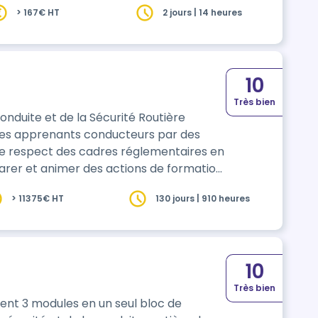
> 167€ HT
2 jours | 14 heures
10
Très bien
onduite et de la Sécurité Routière
 des apprenants conducteurs par des
s le respect des cadres réglementaires en
arer et animer des actions de formation
 en œuvre de la politique de sécurité
> 11375€ HT
130 jours | 910 heures
ité de valider ce titre bloc par bloc.
10
Très bien
nt 3 modules en un seul bloc de