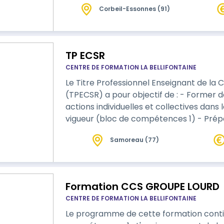
Corbeil-Essonnes (91)
TP ECSR
CENTRE DE FORMATION LA BELLIFONTAINE
Le Titre Professionnel Enseignant de la C
(TPECSR) a pour objectif de : - Former
actions individuelles et collectives dan
vigueur (bloc de compétences 1) - Prép
pour tous publics et contribuer à la mise
Samoreau (77)
routière (bloc de compétences 2) Possibil
Formation CCS GROUPE LOURD
CENTRE DE FORMATION LA BELLIFONTAINE
Le programme de cette formation contie