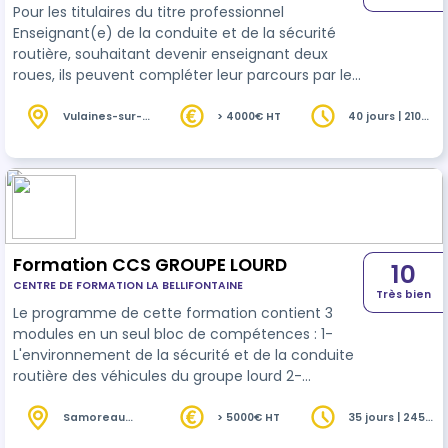
Pour les titulaires du titre professionnel
Enseignant(e) de la conduite et de la sécurité
routière, souhaitant devenir enseignant deux
roues, ils peuvent compléter leur parcours par le
certificat complémentaire de spécialisation
(CCS). L’objectif général de la formation est de
Vulaines-sur-
> 4000€ HT
40 jours | 210
Seine (77)
heures
se préparer à l’examen en vue de l’obtention du
certificat complémentaire de spécialisation 2
ROUES (CCS 2 ROUES) et ainsi se spécialiser en
enseignant de la conduite des véhicules à 2
roues motorisés.
Formation CCS GROUPE LOURD
10
CENTRE DE FORMATION LA BELLIFONTAINE
Très bien
Le programme de cette formation contient 3
modules en un seul bloc de compétences : 1-
L'environnement de la sécurité et de la conduite
routière des véhicules du groupe lourd 2-
Conduite personnelle en sécurité en circulation
3- L'enseignement de la conduite d'un véhicule
Samoreau
> 5000€ HT
35 jours | 245
(77)
heures
du groupe lourd en sécurité