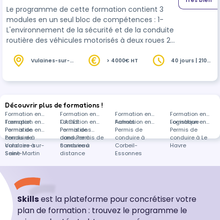
Très bien
Le programme de cette formation contient 3
modules en un seul bloc de compétences : 1-
L'environnement de la sécurité et de la conduite
routière des véhicules motorisés à deux roues 2-
Conduite personnelle en sécurité en circulation
3- L'enseignement de la conduite d'un véhicule
Vulaines-sur-
> 4000€ HT
40 jours | 210
Seine (77)
heures
motorisé à deux roues en sécurité
Découvrir plus de formations !
Formation en
Formation en
Formation en
Formation en
Transport
Formation en
CACES
Formation en
Achats
Formation en
Logistique
Formation en
Permis de
Formation en
Permis de
Formations
Permis de
Permis de
conduire à
Permis de
conduire à
dans Permis de
conduire à
conduire à Le
Vulaines-sur-
conduire à
Samoreau
conduire à
Corbeil-
Havre
Seine
Saint-Martin
distance
Essonnes
Skills
est la plateforme pour concrétiser votre
plan de formation : trouvez le programme le