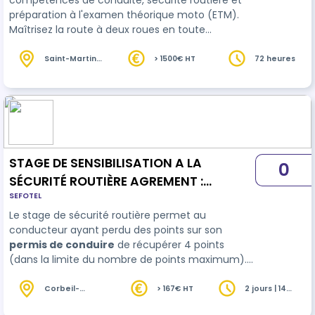
compétences de conduite, sécurité routière et
préparation à l'examen théorique moto (ETM).
Maîtrisez la route à deux roues en toute
confiance avec nous !
Saint-Martin
> 1500€ HT
72 heures
(978)
STAGE DE SENSIBILISATION A LA
0
SÉCURITÉ ROUTIÈRE AGREMENT :
SEFOTEL
R2209100010
Le stage de sécurité routière permet au
conducteur ayant perdu des points sur son
permis de conduire
de récupérer 4 points
(dans la limite du nombre de points maximum). Il
permet au conducteur de prendre en compte les
risques encourus lorsqu'il commet des infractions
Corbeil-
> 167€ HT
2 jours | 14
Essonnes (91)
heures
au Code de la route. Le stage de ma sécurité