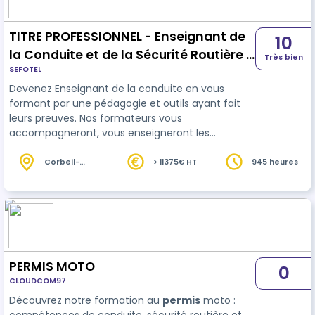
TITRE PROFESSIONNEL - Enseignant de
10
la Conduite et de la Sécurité Routière -
Très bien
SEFOTEL
ECSR - CCP1 et CCP2
Devenez Enseignant de la conduite en vous
formant par une pédagogie et outils ayant fait
leurs preuves. Nos formateurs vous
accompagneront, vous enseigneront les
techniques d'animation appliquée à
l'enseignement de la conduite et de la sécurité
Corbeil-
> 11375€ HT
945 heures
Essonnes (91)
routière.
PERMIS MOTO
0
CLOUDCOM97
Découvrez notre formation au
permis
moto :