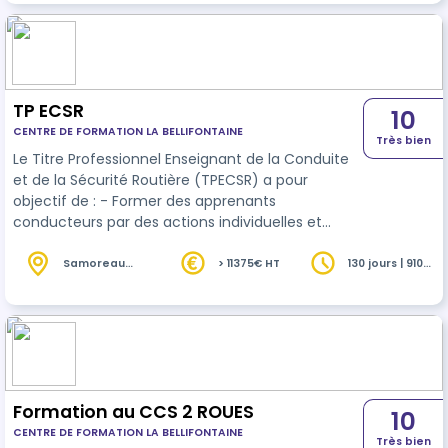
routière se déroule sur une…
TP ECSR
10
CENTRE DE FORMATION LA BELLIFONTAINE
Très bien
Le Titre Professionnel Enseignant de la Conduite
et de la Sécurité Routière (TPECSR) a pour
objectif de : - Former des apprenants
conducteurs par des actions individuelles et
collectives dans le respect des cadres
réglementaires en vigueur (bloc de
Samoreau
> 11375€ HT
130 jours | 910
(77)
heures
compétences 1) - Préparer et animer des actions
de formation pour tous publics et contribuer à la
mise en œuvre de la politique de sécurité
routière (bloc de compétences 2) Possibilité de
valider ce titre bloc par bloc.
Formation au CCS 2 ROUES
10
CENTRE DE FORMATION LA BELLIFONTAINE
Très bien