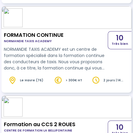
FORMATION CONTINUE
10
NORMANDIE TAXIS ACADEMY
Très bien
NORMANDIE TAXIS ACADEMY est un centre de
formation spécialisé dans la formation continue
des conducteurs de taxis. Nous vous proposons
donc, à ce titre, la formation continue qui vous
permettra d’actualiser vos connaissances sur ce
métier selon la réglementation en vigueur. Ainsi,
Le Havre (76)
> 300€ HT
2 jours | 14
heures
pour renouveler vos connaissances et votre carte
professionnelle, il vous suffit de suivre notre
formation continue qui dure 14H.
Formation au CCS 2 ROUES
10
CENTRE DE FORMATION LA BELLIFONTAINE