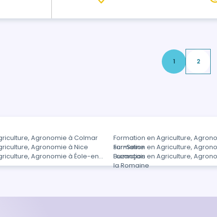
1
2
griculture, Agronomie à Colmar
Formation en Agriculture, Agron
riculture, Agronomie à Nice
sur-Seine
Formation en Agriculture, Agron
griculture, Agronomie à Éole-en-
Buzançais
Formation en Agriculture, Agro
la Romaine