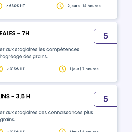
> 630€ HT
2 jours | 14 heures
EALES - 7H
5
ner aux stagiaires les compétences
l’agréage des grains.
> 315€ HT
1 jour | 7 heures
NS - 3,5 H
5
er aux stagiaires des connaissances plus
grains.
> 315€ HT
1 jour | 4 heures