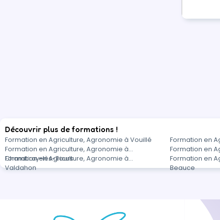
Découvrir plus de formations !
Formation en Agriculture, Agronomie à Vouillé
Formation en A
Formation en Agriculture, Agronomie à
Formation en Ag
Chambray-lès-Tours
Formation en Agriculture, Agronomie à
Formation en A
Valdahon
Beauce