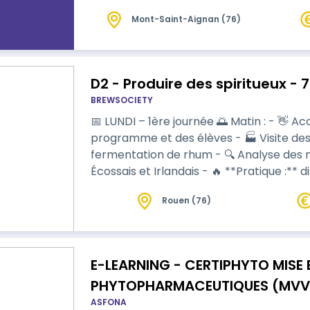
Mont-Saint-Aignan (76)
D2 - Produire des spiritueux - 
BREWSOCIETY
📅 LUNDI – 1ère journée 🌅 Matin : - 👋 Accueil, présentation de l'équipe, du
programme et des élèves - 🏭 Visite des locaux - 🧪 **Pratique
fermentation de rhum - 🔍 Analyse des
Écossais et Irlandais - 🔥 **Pratique :** d
still *(2 h)* - 📐 Création d'une ferment
Rouen (76)
souhaité - 🌿 Présentation des nutriments
Analyse et calcul des degr
E-LEARNING - CERTIPHYTO MISE 
PHYTOPHARMACEUTIQUES (MVV
ASFONA