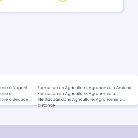
omie à Nogent-
Formation en Agriculture, Agronomie à Amiens
omie à
Formation en Agriculture, Agronomie à
nomie à Beauce
Montauban
Formations dans Agriculture, Agronomie à
distance