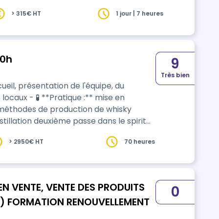
> 315€ HT
1 jour | 7 heures
70h
9
Très bien
 :** mise en
 méthodes de production de whisky
istillation deuxième passe dans le spirit
ation en fonction du degré alcoolique
> 2950€ HT
70 heures
 et levures pour le produit fini - 📊
és plato 🌇 Aprè…
EN VENTE, VENTE DES PRODUITS
0
) FORMATION RENOUVELLEMENT