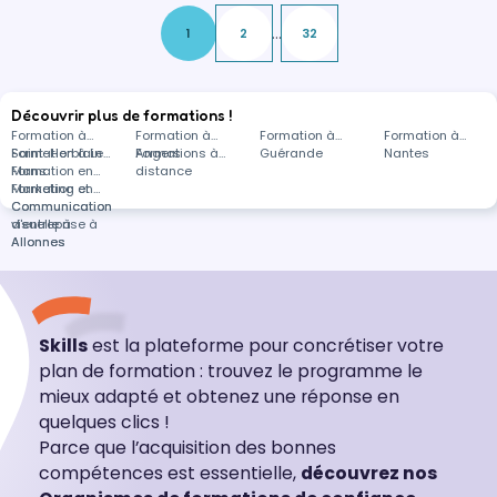
...
1
2
32
Découvrir plus de formations !
Formation à
Formation à
Formation à
Formation à
Saint-Herblain
Formation à Le
Angers
Formations à
Guérande
Nantes
Mans
Formation en
distance
Marketing et
Formation en
Communication
Communication
d'entreprise à
visuelle à
Allonnes
Allonnes
Skills
est la plateforme pour concrétiser votre
plan de formation : trouvez le programme le
mieux adapté et obtenez une réponse en
quelques clics !
Parce que l’acquisition des bonnes
compétences est essentielle,
découvrez nos