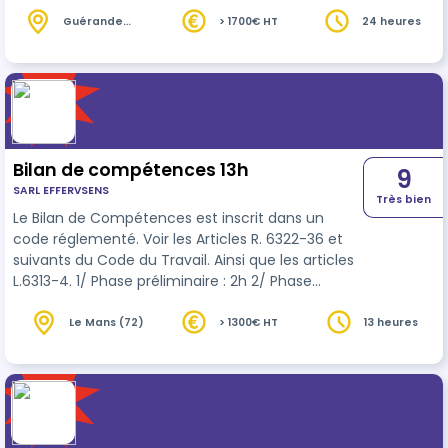
épanoui dans son travail et dans sa vie. Réalisé
dans un cadre déontologique rigoureux, le bilan
Guérande
> 1700€ HT
24 heures
(44)
de compétences est strictement confidentiel et
demeure la propriété exclusive du bénéficiaire.
Loi n°2018-771 du 5 septembre 2018 pour la liberté
de choisir son avenir professionnel - Art R.6313-4
Le Bilan de Compéte…
Bilan de compétences 13h
9
SARL EFFERVSENS
Très bien
Le Bilan de Compétences est inscrit dans un
code réglementé. Voir les Articles R. 6322-36 et
suivants du Code du Travail. Ainsi que les articles
L.6313-4. 1/ Phase préliminaire : 2h 2/ Phase
d’investigation et d’analyse : 9h 3/ Conclusion et
suivi : 2h
Le Mans (72)
> 1300€ HT
13 heures