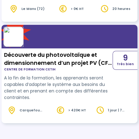
d’investigation et d’analyse : 14h 3/ Conclusion et
suivi : 3h
Le Mans (72)
> 0€ HT
20 heures
Découverte du photovoltaïque et
9
dimensionnement d’un projet PV (CFC
Très bien
CENTRE DE FORMATION CETIH
14)
A la fin de la formation, les apprenants seront
capables d’adapter le système aux besoins du
client et en prenant en compte des différentes
contraintes.
Carquefou
> 420€ HT
1 jour | 7
(44)
heures