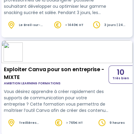
professionnels de la boulangerie-pâtisserie
souhaitant développer ou optimiser leur gamme
snacking sucrée et salée. Pendant 3 jours, les
participants découvriront les tendances
actuelles, les techniques de production adaptées,
Le Breil-sur-
> 1440€ HT
3 jours | 24
Mérize (72)
heures
l’organisation d’un laboratoire snacking et la
construction d’une offre rentable et attractive.
Totalement modulable, cette formation s’adapte
aux besoins, aux objectifs et au matériel
disponible dans chaque entreprise. C’est p…
Exploiter Canva pour son entreprise -
10
MIXTE
Très bien
AMBITION LEARNING FORMATIONS
Vous désirez apprendre à créer rapidement des
supports de communication pour votre
entreprise ? Cette formation vous permettra de
maîtriser l’outil Canva afin de créer des contenus
pour les réseaux sociaux, mais aussi pour créer
d’autre supports tels que des affiches, des flyers,
Treillières
> 765€ HT
9 heures
(44)
un logo…