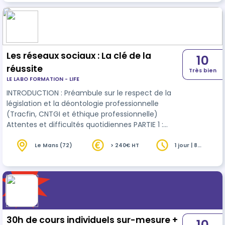
Les réseaux sociaux : La clé de la
10
réussite
Très bien
LE LABO FORMATION - LIFE
INTRODUCTION : Préambule sur le respect de la
législation et la déontologie professionnelle
(Tracfin, CNTGI et éthique professionnelle)
Attentes et difficultés quotidiennes PARTIE 1 :
Contexte actuel - Rappel de la crise de 2009 -
Son impact sur l'immobilier - Explication de la
Le Mans (72)
> 240€ HT
1 jour | 8
heures
crise de 2020 - Son impact sur l'immobilier -
Activité immobilière sans internet / avec internet
PARTIE 2 : La + value d'internet et des réseaux
sociaux PARTIE 3 : Analyser par secteur d'activité
les bons réseaux soci…
30h de cours individuels sur-mesure +
10