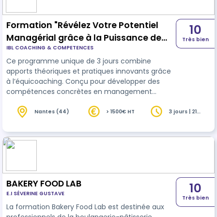
Formation "Révélez Votre Potentiel
10
Managérial grâce à la Puissance de
Très bien
IBL COACHING & COMPETENCES
l’Équicoaching"
Ce programme unique de 3 jours combine
apports théoriques et pratiques innovants grâce
à l’équicoaching. Conçu pour développer des
compétences concrètes en management
d’équipe, il vous permettra de renforcer votre
leadership, d'améliorer votre communication et
Nantes (44)
> 1500€ HT
3 jours | 21
heures
de maîtriser les dynamiques de groupe. À travers
des interactions puissantes avec les chevaux,
vous découvrirez comment mobiliser, motiver et
piloter une équipe. Une expérience
transformative qui vous guidera vers un
management plus authent…
BAKERY FOOD LAB
10
E.I SÉVERINE GUSTAVE
Très bien
La formation Bakery Food Lab est destinée aux