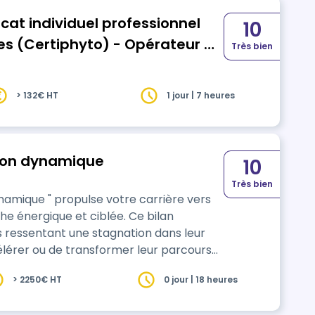
cat individuel professionnel
10
s (Certiphyto) - Opérateur –
Très bien
> 132€ HT
1 jour | 7 heures
ion dynamique
10
Très bien
amique " propulse votre carrière vers
 énergique et ciblée. Ce bilan
 ressentant une stagnation dans leur
élérer ou de transformer leur parcours
nfronté à l'incertitude, au manque de
> 2250€ HT
0 jour | 18 heures
tteindre vos pleins potentiels, Ascension
…