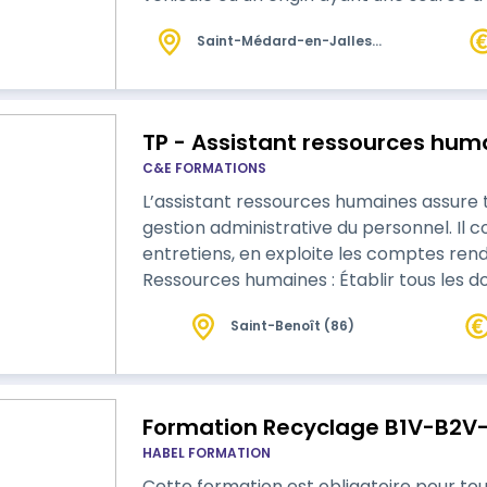
Saint-Médard-en-Jalles
(33)
TP - Assistant ressources hum
C&E FORMATIONS
L’assistant ressources humaines assure t
gestion administrative du personnel. Il contribu
entretiens, en exploite les comptes rendu
Ressources humaines : Établir tous les d
salarié en veillant au droit. • Paie niveau 1 : Regrouper et calculer les variables de
Saint-Benoît (86)
la paie, afin de contrôler les bulletins d
déclarations sociales assoc…
Formation Recyclage B1V-B2V
HABEL FORMATION
Cette formation est obligatoire pour to