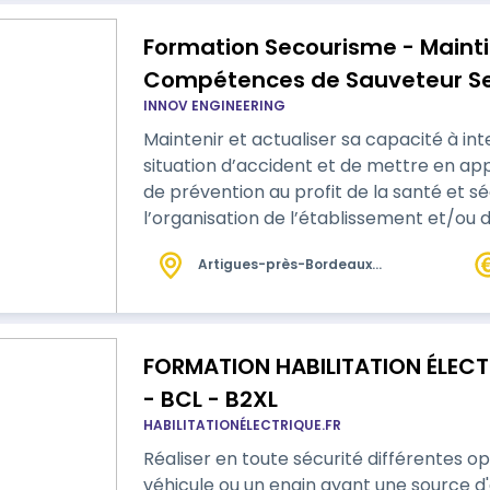
Formation Secourisme - Mainti
Compétences de Sauveteur Sec
INNOV ENGINEERING
Maintenir et actualiser sa capacité à in
situation d’accident et de mettre en a
de prévention au profit de la santé et sé
l’organisation de l’établissement et/ou
Sauvetage Secourisme du Travail n° 151
Artigues-près-Bordeaux
1/07/2022 délivrée par CARSAT / CRAM /
(33)
d'habilitation
FORMATION HABILITATION ÉLECTRI
- BCL - B2XL
HABILITATIONÉLECTRIQUE.FR
Réaliser en toute sécurité différentes op
véhicule ou un engin ayant une source d