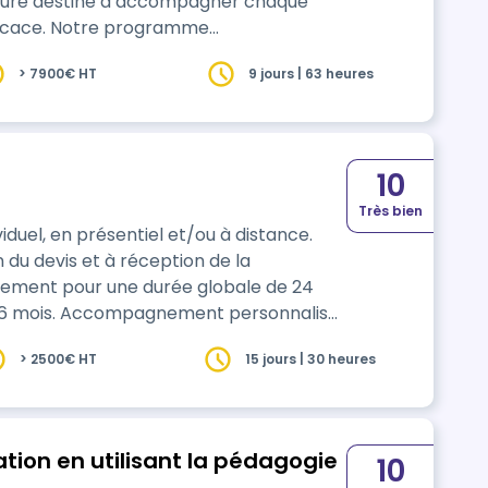
ure destiné à accompagner chaque
fficace. Notre programme
el, ateliers interactifs, missions
> 7900€ HT
9 jours | 63 heures
ur garantir une transition réussie vers
e ou un lancement en t…
10
Très bien
uel, en présentiel et/ou à distance.
 du devis et à réception de la
ncement pour une durée globale de 24
ersonnalisé
at. Accompagnement à la rédaction du
> 2500€ HT
15 jours | 30 heures
8h) et entrainement en vue du jury (2h)
tion en utilisant la pédagogie
10