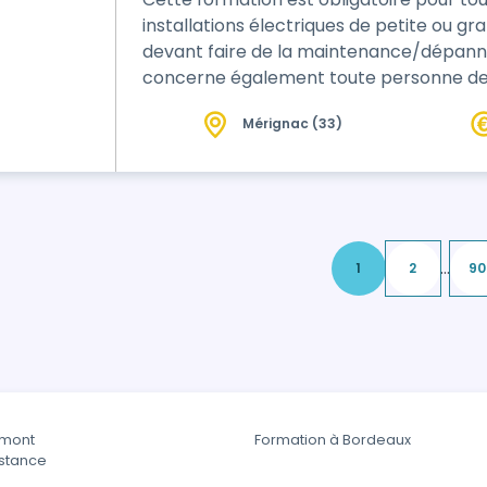
installations électriques de petite ou g
devant faire de la maintenance/dépannag
concerne également toute personne dev
(de bon fonctionnement ou en laboratoir
Mérignac (33)
caractère réglementaire. Cette formation a pour finalité de permettre au
personnel électricien intervenant en Ba
...
1
2
90
rmont
Formation à Bordeaux
istance