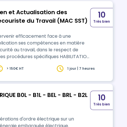
en et Actualisation des
10
ouriste du Travail (MAC SST)
Très bien
tervenir efficacement face à une
pplication ses compétences en matière
curité au travail, dans le respect de
 des procédures spécifiques HABILITATION
6088/2022/SST-01/O/01 depuis le
> 150€ HT
1 jour | 7 heures
 CGSS /CSS et la Commission Nationale
QUE B0L - B1L - BEL - BRL - B2L
10
Très bien
érations d'ordre électrique sur un
'énergie embarquée électrique.