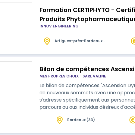
Formation CERTIPHYTO - Certifi
Produits Phytopharmaceutique
INNOV ENGINEERING
Renouvellement
Artigues-près-Bordeaux
(33)
Bilan de compétences Ascens
MES PROPRES CHOIX - SARL VALINE
Le bilan de compétences "Ascension Dyn
de nouveaux sommets avec une approche
s'adresse spécifiquement aux personnes
parcours ou aux individus désireux d'acc
professionnelle. Si vous vous trouvez co
Bordeaux (33)
direction ou à la frustration de ne pas a
Dynamique offre la solution. Le bilan de 