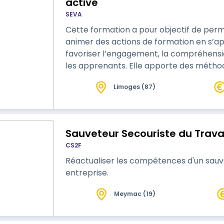
active
SEVA
Cette formation a pour objectif de perm
animer des actions de formation en s’ap
favoriser l’engagement, la compréhensi
les apprenants. Elle apporte des méthod
structurer une formation, choisir des m
Limoges (87)
animer des temps d’apprentissage partic
des objectifs et du contexte d’interventi
Sauveteur Secouriste du Trava
CS2F
Réactualiser les compétences d'un sauvet
entreprise.
Meymac (19)