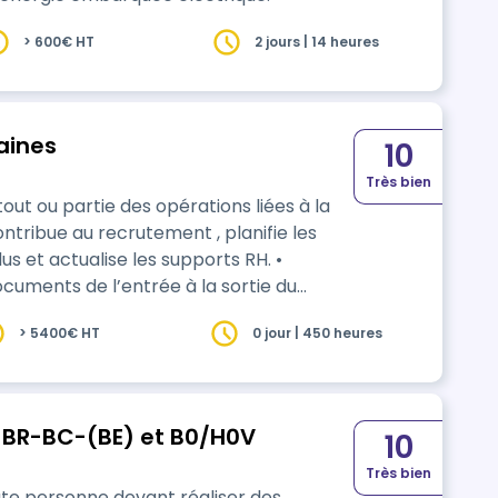
> 600€ HT
2 jours | 14 heures
aines
10
Très bien
out ou partie des opérations liées à la
e au recrutement , planifie les
s et actualise les supports RH. •
ocuments de l’entrée à la sortie du
> 5400€ HT
0 jour | 450 heures
e paie. Renseigner les diverses
-BR-BC-(BE) et B0/H0V
10
Très bien
ute personne devant réaliser des