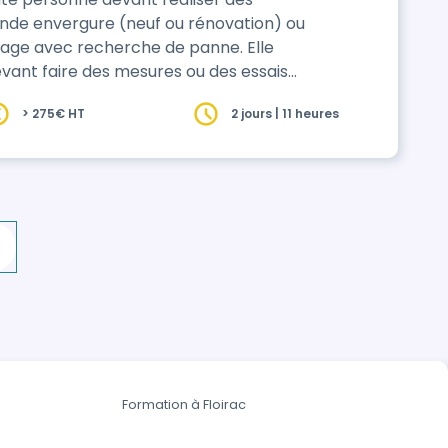
rande envergure (neuf ou rénovation) ou
e avec recherche de panne. Elle
ant faire des mesures ou des essais
e) ou devant réaliser des vérifications à
> 275€ HT
2 jours | 11 heures
sse Tensio…
Formation à Floirac