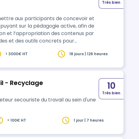
Très bien
ettre aux participants de concevoir et
puyant sur la pédagogie active, afin de
on et l’appropriation des contenus par
es et des outils concrets pour
odalités pédagogiques adaptées et
> 3000€ HT
18 jours | 126 heures
ipatifs, en tenant compte des publics,
on. À…
il - Recyclage
10
Très bien
eur secouriste du travail au sein d'une
> 100€ HT
1 jour | 7 heures