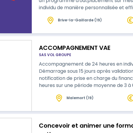
un programme d'outplacement sur mes
individu de manière personnalisée et e
d'outplacement combine coaching individu
Brive-la-Gaillarde (19)
spécifiques et suivi post-recrutement po
une nouvelle opportunité professionnell
ACCOMPAGNEMENT VAE
SAS VOL GROUPE
Accompagnement de 24 heures en individ
Démarrage sous 15 jours après validation
notification de prise en charge du fina
heures sur une période moyenne de 3 à 6 mois. Accompagnement p
et adapté aux disponibilités du candid
Malemort (19)
livret 1 (4h), du livret 2 (1
Concevoir et animer une forma