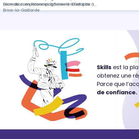
Bilan de compétences à Brive-la-Gaillarde
Formation en Accompagnement à l'emploi à
Brive-la-Gaillarde
Skills
est la pl
obtenez une ré
Parce que l’ac
de confiance.