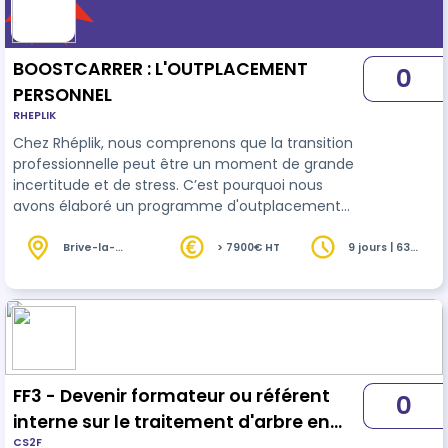
BOOSTCARRER : L'OUTPLACEMENT
0
PERSONNEL
RHEPLIK
Chez Rhéplik, nous comprenons que la transition
professionnelle peut être un moment de grande
incertitude et de stress. C’est pourquoi nous
avons élaboré un programme d'outplacement
sur mesure destiné à accompagner chaque
individu de manière personnalisée et efficace.
Brive-la-
> 7900€ HT
9 jours | 63
Gaillarde (19)
heures
Notre programme d'outplacement combine
coaching individuel, ateliers interactifs, missions
spécifiques et suivi post-recrutement pour
garantir une transition réussie vers une nouvelle
opportunité professionnelle ou un lancement en
t…
FF3 - Devenir formateur ou référent
0
interne sur le traitement d'arbre en
CS2F