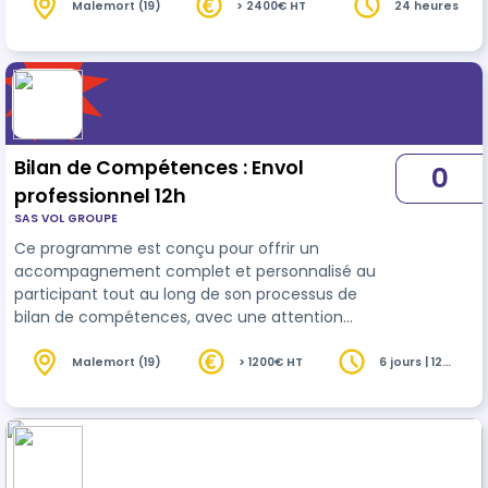
et à la mise en œuvre de son projet
Malemort (19)
> 2400€ HT
24 heures
professionnel.
Bilan de Compétences : Envol
0
professionnel 12h
SAS VOL GROUPE
Ce programme est conçu pour offrir un
accompagnement complet et personnalisé au
participant tout au long de son processus de
bilan de compétences, avec une attention
particulière portée à l’évaluation de ses progrès
et à la mise en œuvre de son projet
Malemort (19)
> 1200€ HT
6 jours | 12
heures
professionnel.