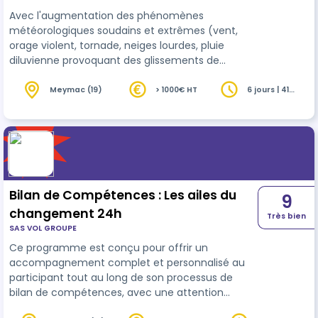
situation de tempête
Avec l'augmentation des phénomènes
météorologiques soudains et extrêmes (vent,
orage violent, tornade, neiges lourdes, pluie
diluvienne provoquant des glissements de
terrain), la végétation aux abords des réseaux ou
des habitations est de plus en plus impactée,
Meymac (19)
> 1000€ HT
6 jours | 41
heures
nécessitant une intervention rapide des agents
dans des situations dégradées (nuits, vents,
pluies) avec des arbres et des situations
complexes voire dangereuses. Les techniques et
la sécurité dans ce genre d'opération sont
souvent méconnu…
Bilan de Compétences : Les ailes du
9
changement 24h
Très bien
SAS VOL GROUPE
Ce programme est conçu pour offrir un
accompagnement complet et personnalisé au
participant tout au long de son processus de
bilan de compétences, avec une attention
particulière portée à l’évaluation de ses progrès