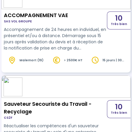
ACCOMPAGNEMENT VAE
10
SAS VOL GROUPE
Très bien
Accompagnement de 24 heures en individuel, en
présentiel et/ou à distance. Démarrage sous 15
jours après validation du devis et à réception de
la notification de prise en charge du
financement pour une durée globale de 24
heures sur une période moyenne de 3 à 6 mois.
Malemort (19)
> 2500€ HT
15 jours | 30
heures
Accompagnement personnalisé et adapté aux
disponibilités du candidat. Accompagnement à la
rédaction du livret 1 (4h), du livret 2 (18h) et
entrainement en vue du jury (2h)
Sauveteur Secouriste du Travail -
10
Recyclage
Très bien
CS2F
Réactualiser les compétences d'un sauveteur