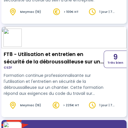
secouriste du travail au sein d'une entreprise.
Meymac (19)
> 100€ HT
1 jour | 7
heures
FT8 - Utilisation et entretien en
9
sécurité de la débroussailleuse sur un
Très bien
CS2F
chantier
Formation continue professionnalisante sur
l'utilisation et l'entretien en sécurité de la
débroussailleuse sur un chantier. Cette formation
répond aux exigences du code du travail sur
l’information et la formation à la sécurité et aux
exigences du code du travail sur l’information et
Meymac (19)
> 225€ HT
1 jour | 7
heures
la formation des EPI.