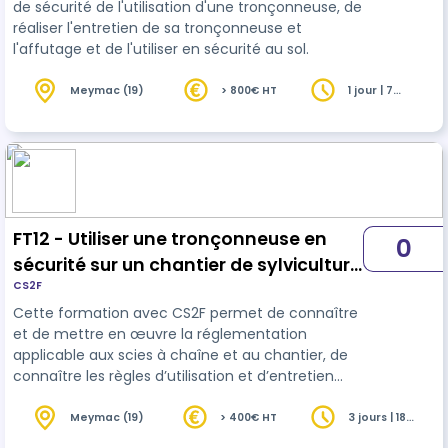
de sécurité de l'utilisation d'une tronçonneuse, de
réaliser l'entretien de sa tronçonneuse et
l'affutage et de l'utiliser en sécurité au sol.
Meymac (19)
> 800€ HT
1 jour | 7
heures
FT12 - Utiliser une tronçonneuse en
0
sécurité sur un chantier de sylviculture
CS2F
à couvert continu
Cette formation avec CS2F permet de connaître
et de mettre en œuvre la réglementation
applicable aux scies à chaîne et au chantier, de
connaître les règles d’utilisation et d’entretien
d’une tronçonneuse en sécurité selon les
recommandations des constructeurs, et de
Meymac (19)
> 400€ HT
3 jours | 18
heures
maîtriser les gestes techniques et la sécurité liés