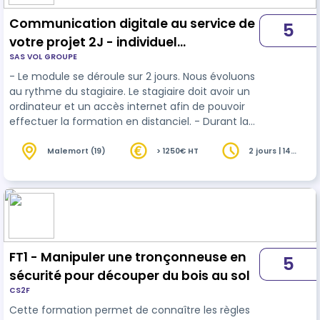
Communication digitale au service de
5
votre projet 2J - individuel
SAS VOL GROUPE
présentiel/distance
- Le module se déroule sur 2 jours. Nous évoluons
au rythme du stagiaire. Le stagiaire doit avoir un
ordinateur et un accès internet afin de pouvoir
effectuer la formation en distanciel. - Durant la
formation, des informations théoriques seront
partagées. Nous ferons ensuite soit une étude de
Malemort (19)
> 1250€ HT
2 jours | 14
heures
cas détaillée, soit l’on créera la stratégie de
communication du stagiaire en fonction de son
activité professionnelle. - Une documentation
reprenant les points clés de la formation sera
partagée ensuite. …
FT1 - Manipuler une tronçonneuse en
5
sécurité pour découper du bois au sol
CS2F
Cette formation permet de connaître les règles