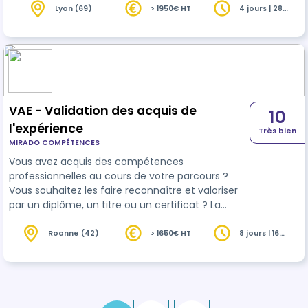
à une nouvelle peinture»
Lyon (69)
> 1950€ HT
4 jours | 28
heures
VAE - Validation des acquis de
10
l'expérience
Très bien
MIRADO COMPÉTENCES
Vous avez acquis des compétences
professionnelles au cours de votre parcours ?
Vous souhaitez les faire reconnaître et valoriser
par un diplôme, un titre ou un certificat ? La
validation des acquis de l’expérience (VAE) est
faite pour vous. Ce dispositif vous permet de
Roanne (42)
> 1650€ HT
8 jours | 16
heures
faire valider vos savoir-faire par un jury et
d'obtenir une certification correspondant à votre
niveau de qualification. La VAE a connu
récemment des évolutions règlementaires qui
facilitent son accès et son financement.