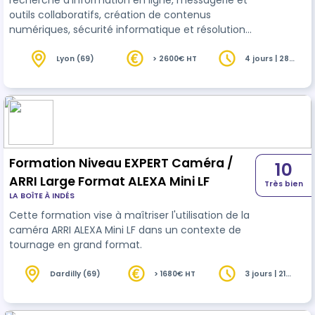
recherche d'information en ligne, messagerie et
outils collaboratifs, création de contenus
numériques, sécurité informatique et résolution
de problèmes. Certification TOSA DigComp
RS6893 (551-725 pts).
Lyon (69)
> 2600€ HT
4 jours | 28
heures
Formation Niveau EXPERT Caméra /
10
ARRI Large Format ALEXA Mini LF
Très bien
LA BOÎTE À INDÉS
Cette formation vise à maîtriser l'utilisation de la
caméra ARRI ALEXA Mini LF dans un contexte de
tournage en grand format.
Dardilly (69)
> 1680€ HT
3 jours | 21
heures