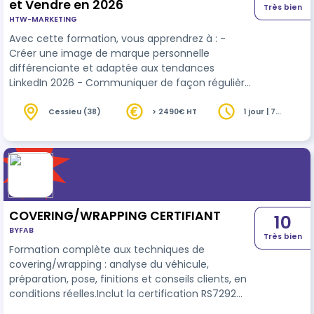
et Vendre en 2026
Très bien
HTW-MARKETING
Avec cette formation, vous apprendrez à : -
Créer une image de marque personnelle
différenciante et adaptée aux tendances
LinkedIn 2026 - Communiquer de façon régulière
et impactante sans y passer plus de 15 minutes
par jour - Utiliser les outils et l’IA pour gagner du
Cessieu (38)
> 2490€ HT
1 jour | 7
heures
temps et maximiser l’impact - Construire une
communauté engagée qui génère des
opportunités qualifiées - Mettre en place une
prospection éthique et performante pour trouver
des clients - Analyser et ajuster votre stratégie
grâce à…
COVERING/WRAPPING CERTIFIANT
10
BYFAB
Très bien
Formation complète aux techniques de
covering/wrapping : analyse du véhicule,
préparation, pose, finitions et conseils clients, en
conditions réelles.Inclut la certification RS7292
«Modifier l’apparence d’un véhicule sans recourir