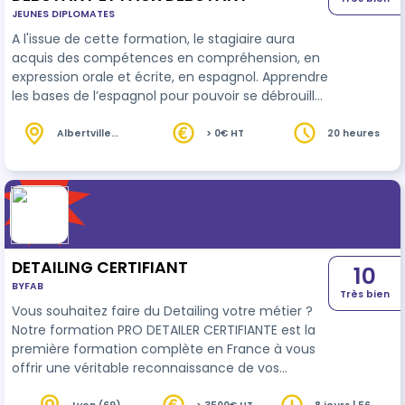
JEUNES DIPLOMATES
A l'issue de cette formation, le stagiaire aura
acquis des compétences en compréhension, en
expression orale et écrite, en espagnol. Apprendre
les bases de l’espagnol pour pouvoir se débrouiller
dans les situations courantes. Comprendre et
utiliser les mots et expressions familières, les
Albertville
> 0€ HT
20 heures
(73)
documents simples, prendre part à une
conversation de base.
DETAILING CERTIFIANT
10
BYFAB
Très bien
Vous souhaitez faire du Detailing votre métier ?
Notre formation PRO DETAILER CERTIFIANTE est la
première formation complète en France à vous
offrir une véritable reconnaissance de vos
compétences. Cette formation inclus le passage