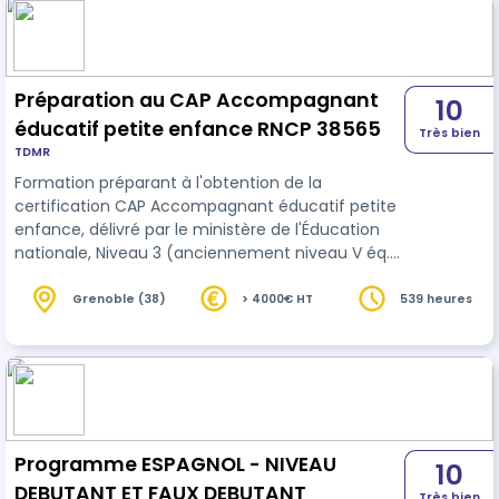
Préparation au CAP Accompagnant
10
éducatif petite enfance RNCP 38565
Très bien
TDMR
Formation préparant à l'obtention de la
certification CAP Accompagnant éducatif petite
enfance, délivré par le ministère de l'Éducation
nationale, Niveau 3 (anciennement niveau V éq.
CAP) La certification est organisée en 3 blocs de
compétences pouvant être suivis séparément
Grenoble (38)
> 4000€ HT
539 heures
suite à une validation partielle, une VAE... :
Accompagner le développement de l'enfant
(BLOC 1) Exercer son activité en accueil collectif
(BLOC 2) Exercer son activité en accueil individuel
(BLOC 3) L'exercice du métier d…
Programme ESPAGNOL - NIVEAU
10
DEBUTANT ET FAUX DEBUTANT
Très bien