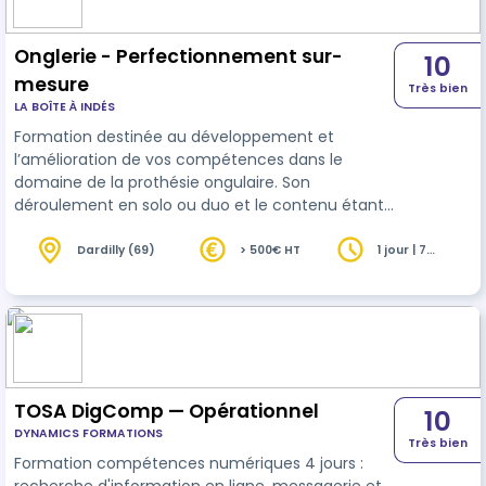
Onglerie - Perfectionnement sur-
10
mesure
Très bien
LA BOÎTE À INDÉS
Formation destinée au développement et
l’amélioration de vos compétences dans le
domaine de la prothésie ongulaire. Son
déroulement en solo ou duo et le contenu étant
sur mesure, vous serez assuré de répondre à vos
attentes.
Dardilly (69)
> 500€ HT
1 jour | 7
heures
TOSA DigComp — Opérationnel
10
DYNAMICS FORMATIONS
Très bien
Formation compétences numériques 4 jours :