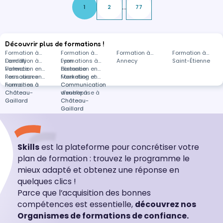
...
1
2
77
Profitez-e…
Découvrir plus de formations !
Formation à
Formation à
Formation à
Formation à
Dardilly
Formation à
Lyon
Formations à
Annecy
Saint-Étienne
Valence
Formation en
distance
Formation en
Ressources
Formation en
Marketing et
Formation en
humaines à
Formation à
Communication
Communication
Château-
Château-
d'entreprise à
visuelle à
Gaillard
Gaillard
Château-
Château-
Gaillard
Gaillard
Skills
est la plateforme pour concrétiser votre
plan de formation : trouvez le programme le
mieux adapté et obtenez une réponse en
quelques clics !
Parce que l’acquisition des bonnes
compétences est essentielle,
découvrez nos
Organismes de formations de confiance.