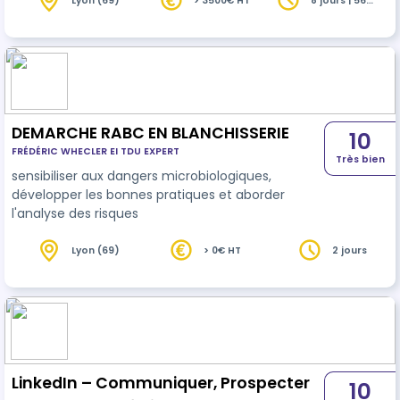
de la certification enregistrée au répertoire
Lyon (69)
> 3500€ HT
8 jours | 56
heures
spécifique sous la référence RS6930. Elle vous
permet d’acquérir un savoir-faire reconnu et
valorisable sur le marché. Forts de nos 10 ans
d’expérience avec ByFab, nous avons conçu
cette formation pour vous transmettre tout…
DEMARCHE RABC EN BLANCHISSERIE
10
FRÉDÉRIC WHECLER EI TDU EXPERT
Très bien
sensibiliser aux dangers microbiologiques,
développer les bonnes pratiques et aborder
l'analyse des risques
Lyon (69)
> 0€ HT
2 jours
LinkedIn – Communiquer, Prospecter
10