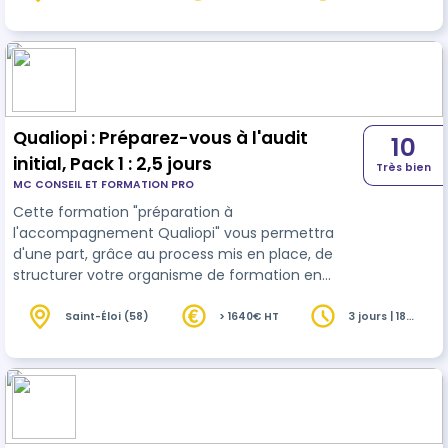
(71)
heures
d’actualisation des compétences est fixée à 24
mois.
Qualiopi : Préparez-vous à l'audit
10
initial, Pack 1 : 2,5 jours
Très bien
MC CONSEIL ET FORMATION PRO
Cette formation "préparation à
l'accompagnement Qualiopi" vous permettra
d'une part, grâce au process mis en place, de
structurer votre organisme de formation en
fonction de votre organisation et de vos valeurs,
d'autre part d'aborder la journée d'audit le plus
Saint-Éloi (58)
> 1640€ HT
3 jours | 18
heures
sereinement possible.