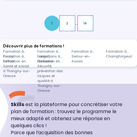
...
1
2
14
Découvrir plus de formations !
Formation à
Formation à
Formation à
Formation à
Toucy
Formation à
Longvic
Formations à
Semur-en-
Champforgeuil
Belfort
Formation en
distance
Formation en
Auxois
Santé et social
Sécurité,
à Thorigny-sur-
prévention des
Oreuse
risques et
qualité à
Thorigny-sur-
Oreuse
Skills
est la plateforme pour concrétiser votre
plan de formation : trouvez le programme le
mieux adapté et obtenez une réponse en
quelques clics !
Parce que l’acquisition des bonnes