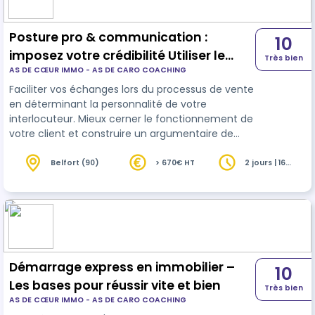
Posture pro & communication :
10
imposez votre crédibilité Utiliser le
Très bien
AS DE CŒUR IMMO - AS DE CARO COACHING
modèle DISC
Faciliter vos échanges lors du processus de vente
en déterminant la personnalité de votre
interlocuteur. Mieux cerner le fonctionnement de
votre client et construire un argumentaire de
vente individualisé et efficace . Apprendre à
convaincre le client sans agressivité construire
Belfort (90)
> 670€ HT
2 jours | 16
heures
une stratégie pour mieux vendre afin
d'augmenter ses performances commerciales.
Gagner en efficacité. Formation s'adressant à
toutes personnes travaillant dans l'immobilier
Démarrage express en immobilier –
10
Les bases pour réussir vite et bien
Très bien
AS DE CŒUR IMMO - AS DE CARO COACHING