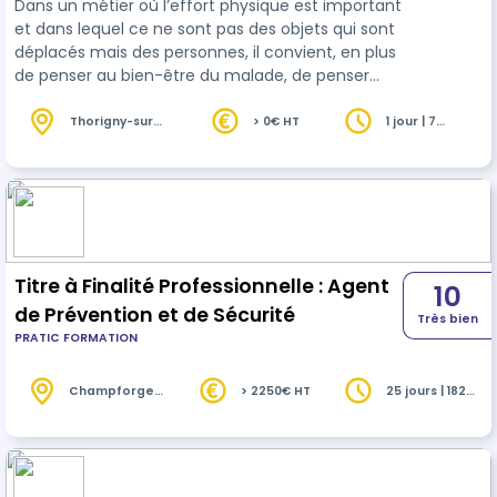
Dans un métier où l’effort physique est important
et dans lequel ce ne sont pas des objets qui sont
déplacés mais des personnes, il convient, en plus
de penser au bien-être du malade, de penser
également à son propre bien-être. Être un
professionnel au sein d’un établissement de
Thorigny-sur-
> 0€ HT
1 jour | 7
Oreuse (89)
heures
santé comporte des risques car la fréquence et
la gravité des accidents du travail liés à la
manutention manuelle sont plus élevés que la
moyenne nationale dans ce domaine. La
formation vise à vous accompagner dans votre …
Titre à Finalité Professionnelle : Agent
10
de Prévention et de Sécurité
Très bien
PRATIC FORMATION
Champforgeuil
> 2250€ HT
25 jours | 182
(71)
heures