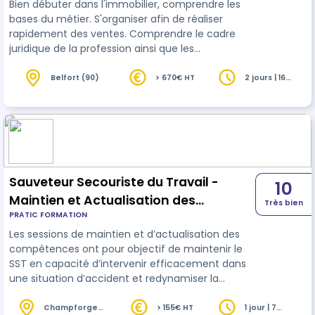
Bien débuter dans l'immobilier, comprendre les
bases du métier. S'organiser afin de réaliser
rapidement des ventes. Comprendre le cadre
juridique de la profession ainsi que les
responsabilités du négociateur. Formation
s'adressant à toutes personnes travaillant dans
Belfort (90)
> 670€ HT
2 jours | 16
heures
l'immobilier
Sauveteur Secouriste du Travail -
10
Maintien et Actualisation des
Très bien
PRATIC FORMATION
Compétences (MAC SST)
Les sessions de maintien et d’actualisation des
compétences ont pour objectif de maintenir le
SST en capacité d’intervenir efficacement dans
une situation d’accident et redynamiser la
démarche de prévention de sa structure. La
périodicité des sessions de maintien et
Champforgeuil
> 155€ HT
1 jour | 7