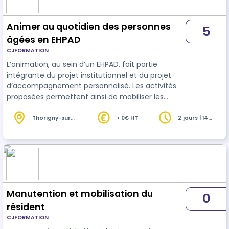
Animer au quotidien des personnes
5
âgées en EHPAD
CJFORMATION
L’animation, au sein d’un EHPAD, fait partie
intégrante du projet institutionnel et du projet
d’accompagnement personnalisé. Les activités
proposées permettent ainsi de mobiliser les
capacités intellectuelles et physiques de la
personne âgée. Leurs buts sont multiples :
Thorigny-sur-
> 0€ HT
2 jours | 14
Oreuse (89)
heures
favoriser l’autonomie, permettre le maintien de
l’identité, entretenir le lien social etc. La formation
a pour objectif d’acquérir les compétences
nécessaires pour participer au projet d’animation
et être capable d’utiliser les …
Manutention et mobilisation du
0
résident
CJFORMATION