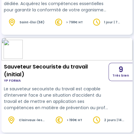
dédiée. Acquérez les compétences essentielles
pour garantir la conformité de votre organisme
de formation au Référentiel National de
Certification Qualité.
Saint-Éloi (58)
> 798€ HT
1 jour | 7
heures
Sauveteur Secouriste du travail
9
(Initial)
Très bien
YP FORMA
Le sauveteur secouriste du travail est capable
d’intervenir face à une situation d’accident du
travail et de mettre en application ses
compétences en matière de prévention au profit
de la santé et de la sécurité au travail, dans le
respect de l’organisation de l’entreprise et des
Clairvaux-les-
> 190€ HT
2 jours | 14
Lacs (39)
heures
procédures spécifiques fixées.